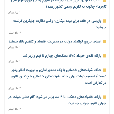
۱۴ مرداد؛ اولین «روز ملی کارفرما» در تقویم رسمی ایران/«روز ملی
مالیات هستند
کارفرما» چگونه به تقویم رسمی کشور رسید؟
۲۳ ساعت پیش
۱ روز پیش
پیش‌بینی افزایش تولید برنج؛ نیاز وارداتی کشور به ۵۰۰ هزار تن
بازرسی درِ خانه برای بیمه بیکاری؛ وقتی نظارت جایگزین کرامت
کاهش می‌یابد
می‌شود
۲۳ ساعت پیش
۲ ماه پیش
امضای تفاهم‌نامه تجاری ایران و پاکستان؛ هدف‌گذاری تجارت ۱۰
اصناف بازوی توانمند دولت در مدیریت اقتصاد و تنظیم بازار هستند
میلیارد دلاری
۱ ماه پیش
۱ روز پیش
یارانه نقدی خرداد ۱۴۰۵ دهک‌های چهارم تا نهم واریز شد
اختیارات جدید گمرکات برای تمدید ورود موقت کالا و خودرو تا
۱ ماه پیش
پایان شهریور ابلاغ شد
حذف شرکت‌های خدماتی با یک دستور اداری و توییت امکان‌پذیر
۱ روز پیش
نیست/ تصمیم دولت برای حذف شرکت‌های خدماتی با چندین قانون
فهرست کالاهای فولادی و فلزات مشمول بازگشت ۱۰۰ درصد ارز
در تعارض است
صادراتی ابلاغ شد
۲ ماه پیش
۱ روز پیش
یارانه خانواده‌های دهک ۱ تا ۴ سه برابر می‌شود؛ گام عملی دولت در
مرحله سیزدهم کالابرگ در سایه تورم؛ قدرت خرید یارانه یک‌میلیونی
اجرای قانون جوانی جمعیت
بیش از پیش آب رفت
۲ ماه پیش