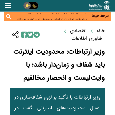
زائران اربعین نگران ارز باقی‌مانده نباشند؛ خرید دینار در
بانک‌ها و صرافی‌ها
جنگ کریدورها وارد فاز جدید شد؛ سرمایه‌گذاری ۳۴۵
میلیارد دلاری اوراسیا تا ۲۰۳۵
سرخط خبرها
پارادوکس اینترنت در ایران؛ مصرف‌کننده بیشتر می‌پردازد،
شبکه کمتر توسعه می‌یابد
تأمین سرمایه در گردش بدون خلق نقدینگی؛ نقش
جدید سیاست‌های مالیاتی در حمایت از تولید
خانه
اقتصادی
معمای تأمین ۸۰ همت معوقات بازنشستگان؛ بانک رفاه
وارد میدان شد
فناوری اطلاعات
وزیر ارتباطات: محدودیت اینترنت
باید شفاف و زمان‌دار باشد؛ با
وایت‌لیست و انحصار مخالفیم
وزیر ارتباطات با تأکید بر لزوم شفاف‌سازی در
اعمال محدودیت‌های اینترنتی گفت در