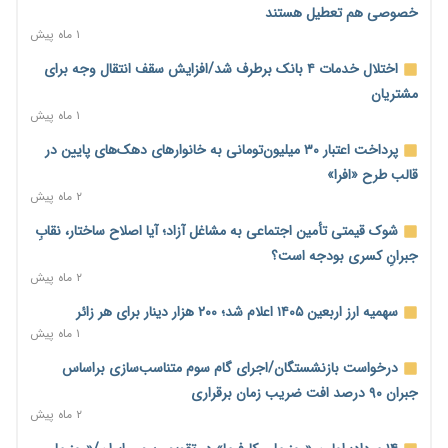
آغاز اجرای پایلوت «ردا کارت» برای دانشجویان تحصیلات تکمیلی
خصوصی هم تعطیل هستند
۲۱ ساعت پیش
۱ ماه پیش
محدودیت تازه برای شبکه بانکی؛ افزایش سپرده قانونی با هدف
اختلال خدمات ۴ بانک برطرف شد/افزایش سقف انتقال وجه برای
کنترل تورم
مشتریان
۲۱ ساعت پیش
۱ ماه پیش
ترمز تولید خودرو کشیده شد؛ افت ۲۵ درصدی تیراژ ایران‌خودرو،
پرداخت اعتبار ۳۰ میلیون‌تومانی به خانوارهای دهک‌های پایین در
سایپا و پارس‌خودرو
قالب طرح «افرا»
۲۱ ساعت پیش
۲ ماه پیش
بنگاه‌داری بانک‌ها؛ مانع بزرگ خانه‌دار شدن مستأجران
شوک قیمتی تأمین اجتماعی به مشاغل آزاد؛ آیا اصلاح ساختار، نقابِ
۲۲ ساعت پیش
جبرانِ کسری بودجه است؟
۲ ماه پیش
نماینده مجلس: توسعه مرزهای زمینی به راهبرد تأمین کالاهای
اساسی تبدیل شود
سهمیه ارز اربعین ۱۴۰۵ اعلام شد؛ ۲۰۰ هزار دینار برای هر زائر
۲۲ ساعت پیش
۱ ماه پیش
خانه کارگر قزوین: شکاف دستمزد و هزینه معیشت هر روز عمیق‌تر
درخواست بازنشستگان/اجرای گام سوم متناسب‌سازی براساس
می‌شود
جبران ۹۰ درصد افت ضریب زمان برقراری
۲۲ ساعت پیش
۲ ماه پیش
رئیس سازمان امور مالیاتی: بلاگرهای پردرآمد مشمول پرداخت