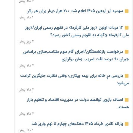
۲ ماه پیش
نماینده مجلس: توسعه مرزهای زمینی به راهبرد تأمین کالاهای
سهمیه ارز اربعین ۱۴۰۵ اعلام شد؛ ۲۰۰ هزار دینار برای هر زائر
اساسی تبدیل شود
۱ ماه پیش
۲ روز پیش
۱۴ مرداد؛ اولین «روز ملی کارفرما» در تقویم رسمی ایران/«روز
خانه کارگر قزوین: شکاف دستمزد و هزینه معیشت هر روز عمیق‌تر
ملی کارفرما» چگونه به تقویم رسمی کشور رسید؟
می‌شود
۲ روز پیش
۲ روز پیش
درخواست بازنشستگان/اجرای گام سوم متناسب‌سازی براساس
رئیس سازمان امور مالیاتی: بلاگرهای پردرآمد مشمول پرداخت
جبران ۹۰ درصد افت ضریب زمان برقراری
مالیات هستند
۲ ماه پیش
۲ روز پیش
بازرسی درِ خانه برای بیمه بیکاری؛ وقتی نظارت جایگزین کرامت
پیش‌بینی افزایش تولید برنج؛ نیاز وارداتی کشور به ۵۰۰ هزار تن
می‌شود
کاهش می‌یابد
۲ ماه پیش
۲ روز پیش
اصناف بازوی توانمند دولت در مدیریت اقتصاد و تنظیم بازار
امضای تفاهم‌نامه تجاری ایران و پاکستان؛ هدف‌گذاری تجارت ۱۰
هستند
میلیارد دلاری
۲ ماه پیش
۲ روز پیش
یارانه نقدی خرداد ۱۴۰۵ دهک‌های چهارم تا نهم واریز شد
اختیارات جدید گمرکات برای تمدید ورود موقت کالا و خودرو تا
۱ ماه پیش
پایان شهریور ابلاغ شد