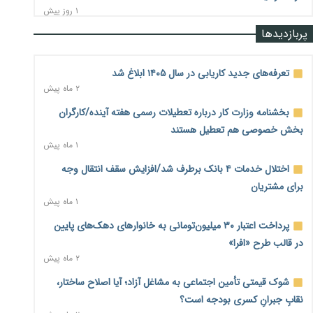
۱ روز پیش
پربازدیدها
رشد ۷۵ هزار میلیاردی بازار خرید اعتباری؛ فین‌تک‌ها وارد میدان
شدند
۲ روز پیش
تعرفه‌های جدید کاریابی در سال ۱۴۰۵ ابلاغ شد
۲ ماه پیش
احتمال اختلال ۲۴ ساعته در سامانه‌های تأمین اجتماعی
۲ روز پیش
بخشنامه وزارت کار درباره تعطیلات رسمی هفته آینده/کارگران
بخش خصوصی هم تعطیل هستند
آغاز اجرای پایلوت «ردا کارت» برای دانشجویان تحصیلات تکمیلی
۱ ماه پیش
۲ روز پیش
اختلال خدمات ۴ بانک برطرف شد/افزایش سقف انتقال وجه
محدودیت تازه برای شبکه بانکی؛ افزایش سپرده قانونی با هدف
برای مشتریان
کنترل تورم
۱ ماه پیش
۲ روز پیش
پرداخت اعتبار ۳۰ میلیون‌تومانی به خانوارهای دهک‌های پایین
ترمز تولید خودرو کشیده شد؛ افت ۲۵ درصدی تیراژ ایران‌خودرو،
در قالب طرح «افرا»
سایپا و پارس‌خودرو
۲ ماه پیش
۲ روز پیش
شوک قیمتی تأمین اجتماعی به مشاغل آزاد؛ آیا اصلاح ساختار،
بنگاه‌داری بانک‌ها؛ مانع بزرگ خانه‌دار شدن مستأجران
۲ روز پیش
نقابِ جبرانِ کسری بودجه است؟