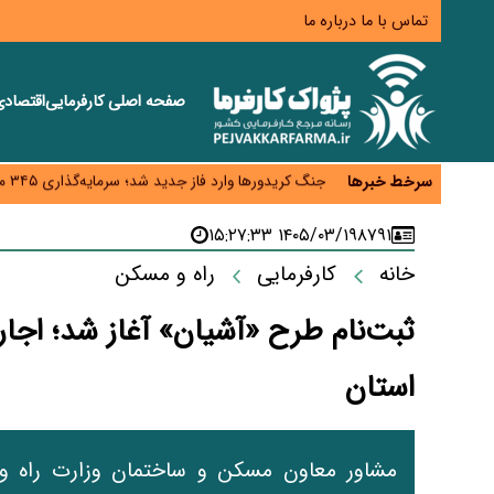
تماس با ما
درباره ما
صفحه اصلی
کارفرمایی
اقتصاد
زائران اربعین نگران ارز باقی‌مانده نباشند؛ خرید دینار د
جنگ کریدورها وارد فاز جدید شد؛ سرمایه‌گذاری ۳۴۵ میلیارد دلاری اوراسیا تا ۲۰۳۵
سرخط خبرها
پارادوکس اینترنت در ایران؛ مصرف‌کننده بیشتر می‌پرداز
تأمین سرمایه در گردش بدون خلق نقدینگی؛ نقش جدید
۱۴۰۵/۰۳/۱۹ ۱۵:۲۷:۳۳
۸۷۹۱
معمای تأمین ۸۰ همت معوقات بازنشستگان؛ بانک رفاه وارد میدان شد
خانه
کارفرمایی
راه و مسکن
استان
مشاور معاون مسکن و ساختمان وزارت راه و 