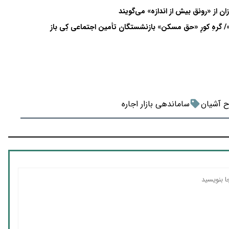
زان از «رونق بیش از اندازه» می‌گویند
/ گرهِ کورِ «حق مسکن» بازنشستگان تأمین اجتماعی کِی باز
 آشیان
ساماندهی بازار اجاره