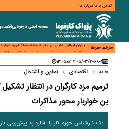
تماس با ما
درباره ما
صفحه اصلی
کارفرمایی
اقتصاد
همایش و مسابقه نذری ماه صفر برگزار شد
زائران اربعین نگران ارز باقی‌مانده نباشند؛ خرید دینار د
سرخط خبرها
جنگ کریدورها وارد فاز جدید شد؛ سرمایه‌گذاری ۳۴۵ میلیارد دلاری اوراسیا تا ۲۰۳۵
پارادوکس اینترنت در ایران؛ مصرف‌کننده بیشتر می‌پرداز
۱۴۰۵/۰۳/۲۰ ۱۳:۰۵:۵۱
۸۸۰۱
تأمین سرمایه در گردش بدون خلق نقدینگی؛ نقش جدید
خانه
اقتصادی
تعاون و اشتغال
ترمیم مزد کارگران در انتظار تشکی
بن خواربار محور مذاکرات
یک کارشناس حوزه کار با اشاره به پیش‌بینی بازن