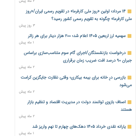
۲ ماه پیش
بنگاه‌داری بانک‌ها؛ مانع بزرگ خانه‌دار شدن مستأجران
۲ روز پیش
۱۴ مرداد؛ اولین «روز ملی کارفرما» در تقویم رسمی ایران/«روز
ملی کارفرما» چگونه به تقویم رسمی کشور رسید؟
نماینده مجلس: توسعه مرزهای زمینی به راهبرد تأمین کالاهای
۳ روز پیش
اساسی تبدیل شود
۲ روز پیش
سهمیه ارز اربعین ۱۴۰۵ اعلام شد؛ ۲۰۰ هزار دینار برای هر زائر
۱ ماه پیش
خانه کارگر قزوین: شکاف دستمزد و هزینه معیشت هر روز عمیق‌تر
درخواست بازنشستگان/اجرای گام سوم متناسب‌سازی براساس
می‌شود
۲ روز پیش
جبران ۹۰ درصد افت ضریب زمان برقراری
۲ ماه پیش
رئیس سازمان امور مالیاتی: بلاگرهای پردرآمد مشمول پرداخت
بازرسی درِ خانه برای بیمه بیکاری؛ وقتی نظارت جایگزین کرامت
مالیات هستند
۲ روز پیش
می‌شود
۲ ماه پیش
پیش‌بینی افزایش تولید برنج؛ نیاز وارداتی کشور به ۵۰۰ هزار تن
اصناف بازوی توانمند دولت در مدیریت اقتصاد و تنظیم بازار
کاهش می‌یابد
۲ روز پیش
هستند
۲ ماه پیش
امضای تفاهم‌نامه تجاری ایران و پاکستان؛ هدف‌گذاری تجارت ۱۰
یارانه نقدی خرداد ۱۴۰۵ دهک‌های چهارم تا نهم واریز شد
میلیارد دلاری
۱ ماه پیش
۲ روز پیش