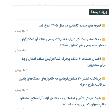
فشار اقتصادی در مسیر صعود؛ شاخص فلاکت کشور از ۹۰ به ۹۶
پربازدیدها
درصد رسید
۲ روز پیش
تعرفه‌های جدید کاریابی در سال ۱۴۰۵ ابلاغ شد
رشد ۷۵ هزار میلیاردی بازار خرید اعتباری؛ فین‌تک‌ها وارد میدان
۲ ماه پیش
شدند
۲ روز پیش
بخشنامه وزارت کار درباره تعطیلات رسمی هفته آینده/کارگران
بخش خصوصی هم تعطیل هستند
احتمال اختلال ۲۴ ساعته در سامانه‌های تأمین اجتماعی
۱ ماه پیش
۲ روز پیش
اختلال خدمات ۴ بانک برطرف شد/افزایش سقف انتقال وجه
آغاز اجرای پایلوت «ردا کارت» برای دانشجویان تحصیلات تکمیلی
۲ روز پیش
برای مشتریان
۱ ماه پیش
محدودیت تازه برای شبکه بانکی؛ افزایش سپرده قانونی با هدف
پرداخت اعتبار ۳۰ میلیون‌تومانی به خانوارهای دهک‌های پایین
کنترل تورم
۲ روز پیش
در قالب طرح «افرا»
۲ ماه پیش
ترمز تولید خودرو کشیده شد؛ افت ۲۵ درصدی تیراژ ایران‌خودرو،
شوک قیمتی تأمین اجتماعی به مشاغل آزاد؛ آیا اصلاح ساختار،
سایپا و پارس‌خودرو
۲ روز پیش
نقابِ جبرانِ کسری بودجه است؟