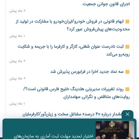
برای اقتصاد
اجرای قانون جوانی جمعیت
۵ ساعت پیش
۲ ماه پیش
عینک گران‌تر شد؛ ارز و عوارض گمرکی قدرت خرید مردم را نشانه
ابهام قانونی در فروش خودرو/ایران‌خودرو با مشارکت در تولید از
رفت
محدودیت‌های پیش‌فروش عبور کرد؟
۵ ساعت پیش
۱ ماه پیش
اطمینان وزیر جهاد از تأمین کالاهای اساسی؛ «نگران نباشید»
ثبت نادرست عنوان شغلی، کارگر و کارفرما را با جریمه و شکایت
۵ ساعت پیش
روبه‌رو می‌کند
۲ ماه پیش
پیام‌رسان‌های ایرانی در مسیر ورود به بورس؛ عرضه اولیه یک
شرکت هوش مصنوعی در راه است
سه نماد جدید اخزا در فرابورس پذیرش شد
۵ ساعت پیش
۲ ماه پیش
هشدار درباره کاهش عرضه مسکن اجاره‌ای؛ دولت واحدهای خود را
روند تغییرات مدیریتی هلدینگ خلیج فارس قانونی است؟/
وارد بازار کند
روایت‌های متناقض و نگرانی سهامداران
۱ روز پیش
۱ ماه پیش
رسانه تخصصی باید مطالبه‌گری، دقت و استقلال را سرلوحه کار خود
هشدار درباره «۴ درصد» مشاغل سخت و زیان‌آور/کارفرمایان
قرار دهد
پرداخت را به بازنشستگی موکول نکنند
۱ روز پیش
۲ ماه پیش
اختیار تمدید مهلت ثبت آماری به سازمان‌های
احراز صلاحیت ۱۹۴۱ مدیر در شرکت‌های وزارت کار انجام نشده است؛