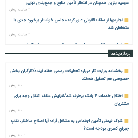
سهمیه بنزین همچنان در انتظار تأمین منابع و جمع‌بندی نهایی
۲ ساعت پیش
اجاره‌بها از سقف قانونی عبور کرد؛ مجلس خواستار برخورد جدی با
متخلفان شد
۲ ساعت پیش
نرخ سود بانکی در دوراهی تورم و رکود؛ بورس در انتظار تصمیم
سیاست‌گذار
پربازدیدها
۲ ساعت پیش
صادرات مرغ مازاد هنوز آغاز نشده است؛ چالش قیمت و
بخشنامه وزارت کار درباره تعطیلات رسمی هفته آینده/کارگران بخش
سیاست‌های ناپایدار در بازار جهانی
خصوصی هم تعطیل هستند
۳ ساعت پیش
۱ ماه پیش
شیر صنعتی چگونه تولید می‌شود؟ پاسخ مدیر کل استاندارد به
اختلال خدمات ۴ بانک برطرف شد/افزایش سقف انتقال وجه برای
شایعات فضای مجازی
مشتریان
۳ ساعت پیش
۱ ماه پیش
نسخه قطعه‌سازان برای سایپا؛ خروج دولت از مدیریت پیش از
شوک قیمتی تأمین اجتماعی به مشاغل آزاد؛ آیا اصلاح ساختار، نقابِ
واگذاری
جبرانِ کسری بودجه است؟
۳ ساعت پیش
۲ ماه پیش