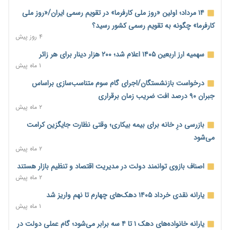
تجارت خارجی ایران در مسیر تسویه فرامرزی با رمزارز
۱۴ مرداد؛ اولین «روز ملی کارفرما» در تقویم رسمی ایران/«روز ملی
۳ ساعت پیش
کارفرما» چگونه به تقویم رسمی کشور رسید؟
۴ روز پیش
یک سال پرچالش اینترنت/دولت چهاردهم از محدودیت به سمت
توسعه زیرساخت رفت
سهمیه ارز اربعین ۱۴۰۵ اعلام شد؛ ۲۰۰ هزار دینار برای هر زائر
۳ ساعت پیش
۱ ماه پیش
هشدار دیوان محاسبات درباره حساب‌های خارج از خزانه؛ ۱۲۴ حساب
درخواست بازنشستگان/اجرای گام سوم متناسب‌سازی براساس
ارزی در تیررس نظارت
جبران ۹۰ درصد افت ضریب زمان برقراری
۳ ساعت پیش
۲ ماه پیش
نه از جنگ می‌ترسیم، نه از مذاکره برای منافع ملی
بازرسی درِ خانه برای بیمه بیکاری؛ وقتی نظارت جایگزین کرامت
۳ ساعت پیش
می‌شود
۲ ماه پیش
فرمول تازه مستمری در راه است؛ کارگران بازنده اصلاحات تأمین
اجتماعی؟
اصناف بازوی توانمند دولت در مدیریت اقتصاد و تنظیم بازار هستند
۴ ساعت پیش
۲ ماه پیش
کنترل ترازنامه بانک‌ها؛ شمشیر دولبه مهار تورم و تأمین مالی تولید
یارانه نقدی خرداد ۱۴۰۵ دهک‌های چهارم تا نهم واریز شد
۴ ساعت پیش
۱ ماه پیش
جنگ با تورم از بانک‌ها و بودجه آغاز می‌شود؛ نسخه انضباط آهنین
یارانه خانواده‌های دهک ۱ تا ۴ سه برابر می‌شود؛ گام عملی دولت در