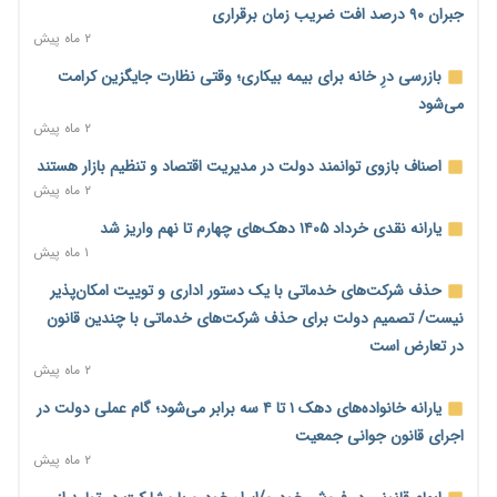
مالیات هستند
جبران ۹۰ درصد افت ضریب زمان برقراری
۱ روز پیش
۲ ماه پیش
پیش‌بینی افزایش تولید برنج؛ نیاز وارداتی کشور به ۵۰۰ هزار تن
بازرسی درِ خانه برای بیمه بیکاری؛ وقتی نظارت جایگزین کرامت
کاهش می‌یابد
می‌شود
۱ روز پیش
۲ ماه پیش
امضای تفاهم‌نامه تجاری ایران و پاکستان؛ هدف‌گذاری تجارت ۱۰
اصناف بازوی توانمند دولت در مدیریت اقتصاد و تنظیم بازار هستند
میلیارد دلاری
۲ ماه پیش
۱ روز پیش
یارانه نقدی خرداد ۱۴۰۵ دهک‌های چهارم تا نهم واریز شد
اختیارات جدید گمرکات برای تمدید ورود موقت کالا و خودرو تا
۱ ماه پیش
پایان شهریور ابلاغ شد
حذف شرکت‌های خدماتی با یک دستور اداری و توییت امکان‌پذیر
۱ روز پیش
نیست/ تصمیم دولت برای حذف شرکت‌های خدماتی با چندین قانون
فهرست کالاهای فولادی و فلزات مشمول بازگشت ۱۰۰ درصد ارز
در تعارض است
صادراتی ابلاغ شد
۲ ماه پیش
۱ روز پیش
یارانه خانواده‌های دهک ۱ تا ۴ سه برابر می‌شود؛ گام عملی دولت در
مرحله سیزدهم کالابرگ در سایه تورم؛ قدرت خرید یارانه یک‌میلیونی
اجرای قانون جوانی جمعیت
بیش از پیش آب رفت
۲ ماه پیش
۱ روز پیش