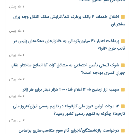
۱ روز پیش
۱ ماه پیش
محدودیت تازه برای شبکه بانکی؛ افزایش سپرده قانونی با هدف
اختلال خدمات ۴ بانک برطرف شد/افزایش سقف انتقال وجه برای
کنترل تورم
مشتریان
۱ روز پیش
۱ ماه پیش
ترمز تولید خودرو کشیده شد؛ افت ۲۵ درصدی تیراژ ایران‌خودرو،
پرداخت اعتبار ۳۰ میلیون‌تومانی به خانوارهای دهک‌های پایین در
سایپا و پارس‌خودرو
قالب طرح «افرا»
۱ روز پیش
۲ ماه پیش
بنگاه‌داری بانک‌ها؛ مانع بزرگ خانه‌دار شدن مستأجران
شوک قیمتی تأمین اجتماعی به مشاغل آزاد؛ آیا اصلاح ساختار، نقابِ
۱ روز پیش
جبرانِ کسری بودجه است؟
۲ ماه پیش
نماینده مجلس: توسعه مرزهای زمینی به راهبرد تأمین کالاهای
اساسی تبدیل شود
سهمیه ارز اربعین ۱۴۰۵ اعلام شد؛ ۲۰۰ هزار دینار برای هر زائر
۱ روز پیش
۱ ماه پیش
خانه کارگر قزوین: شکاف دستمزد و هزینه معیشت هر روز عمیق‌تر
۱۴ مرداد؛ اولین «روز ملی کارفرما» در تقویم رسمی ایران/«روز ملی
می‌شود
کارفرما» چگونه به تقویم رسمی کشور رسید؟
۱ روز پیش
۲ روز پیش
رئیس سازمان امور مالیاتی: بلاگرهای پردرآمد مشمول پرداخت
درخواست بازنشستگان/اجرای گام سوم متناسب‌سازی براساس