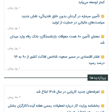
کمتر توسعه می‌یابد
۱ روز پیش
تأمین سرمایه در گردش بدون خلق نقدینگی؛ نقش جدید
سیاست‌های مالیاتی در حمایت از تولید
۱ روز پیش
معمای تأمین ۸۰ همت معوقات بازنشستگان؛ بانک رفاه وارد میدان
شد
۱ روز پیش
فشار اقتصادی در مسیر صعود؛ شاخص فلاکت کشور از ۹۰ به ۹۶
درصد رسید
۱ روز پیش
رشد ۷۵ هزار میلیاردی بازار خرید اعتباری؛ فین‌تک‌ها وارد میدان
پربازدیدها
شدند
۱ روز پیش
تعرفه‌های جدید کاریابی در سال ۱۴۰۵ ابلاغ شد
احتمال اختلال ۲۴ ساعته در سامانه‌های تأمین اجتماعی
۲ ماه پیش
۱ روز پیش
بخشنامه وزارت کار درباره تعطیلات رسمی هفته آینده/کارگران بخش
آغاز اجرای پایلوت «ردا کارت» برای دانشجویان تحصیلات تکمیلی
خصوصی هم تعطیل هستند