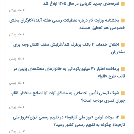
تعرفه‌های جدید کاریابی در سال ۱۴۰۵ ابلاغ شد
بیکاری ۷ درصدی روی کاغذ؛ آیا در واقعیت هم این چنین است؟
۲ ماه پیش
۱ ساعت پیش
بخشنامه وزارت کار درباره تعطیلات رسمی هفته آینده/کارگران بخش
روز خبرنگار؛ مطالبه‌ای فراتر از تبریک برای پاسداشت حقیقت و
خصوصی هم تعطیل هستند
امنیت شغلی
۱ ماه پیش
۲ ساعت پیش
اختلال خدمات ۴ بانک برطرف شد/افزایش سقف انتقال وجه برای
همایش و مسابقه نذری ماه صفر برگزار شد
مشتریان
۱۹ ساعت پیش
۱ ماه پیش
زائران اربعین نگران ارز باقی‌مانده نباشند؛ خرید دینار در بانک‌ها و
پرداخت اعتبار ۳۰ میلیون‌تومانی به خانوارهای دهک‌های پایین در
صرافی‌ها
قالب طرح «افرا»
۲ روز پیش
۲ ماه پیش
جنگ کریدورها وارد فاز جدید شد؛ سرمایه‌گذاری ۳۴۵ میلیارد دلاری
شوک قیمتی تأمین اجتماعی به مشاغل آزاد؛ آیا اصلاح ساختار، نقابِ
اوراسیا تا ۲۰۳۵
جبرانِ کسری بودجه است؟
۲ روز پیش
۲ ماه پیش
پارادوکس اینترنت در ایران؛ مصرف‌کننده بیشتر می‌پردازد، شبکه
۱۴ مرداد؛ اولین «روز ملی کارفرما» در تقویم رسمی ایران/«روز ملی
کمتر توسعه می‌یابد
کارفرما» چگونه به تقویم رسمی کشور رسید؟
۲ روز پیش
۳ روز پیش