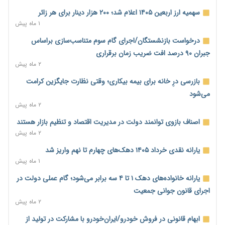
تأمین سرمایه در گردش بدون خلق نقدینگی؛ نقش جدید
سهمیه ارز اربعین ۱۴۰۵ اعلام شد؛ ۲۰۰ هزار دینار برای هر زائر
سیاست‌های مالیاتی در حمایت از تولید
۱ ماه پیش
۲ روز پیش
درخواست بازنشستگان/اجرای گام سوم متناسب‌سازی براساس
معمای تأمین ۸۰ همت معوقات بازنشستگان؛ بانک رفاه وارد میدان
جبران ۹۰ درصد افت ضریب زمان برقراری
شد
۲ ماه پیش
۲ روز پیش
بازرسی درِ خانه برای بیمه بیکاری؛ وقتی نظارت جایگزین کرامت
فشار اقتصادی در مسیر صعود؛ شاخص فلاکت کشور از ۹۰ به ۹۶
می‌شود
درصد رسید
۲ ماه پیش
۲ روز پیش
اصناف بازوی توانمند دولت در مدیریت اقتصاد و تنظیم بازار هستند
رشد ۷۵ هزار میلیاردی بازار خرید اعتباری؛ فین‌تک‌ها وارد میدان
۲ ماه پیش
شدند
یارانه نقدی خرداد ۱۴۰۵ دهک‌های چهارم تا نهم واریز شد
۲ روز پیش
۱ ماه پیش
احتمال اختلال ۲۴ ساعته در سامانه‌های تأمین اجتماعی
یارانه خانواده‌های دهک ۱ تا ۴ سه برابر می‌شود؛ گام عملی دولت در
۲ روز پیش
اجرای قانون جوانی جمعیت
آغاز اجرای پایلوت «ردا کارت» برای دانشجویان تحصیلات تکمیلی
۲ ماه پیش
۲ روز پیش
ابهام قانونی در فروش خودرو/ایران‌خودرو با مشارکت در تولید از