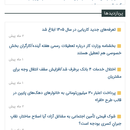
کمتر توسعه می‌یابد
۲ روز پیش
پربازدیدها
تأمین سرمایه در گردش بدون خلق نقدینگی؛ نقش جدید
سیاست‌های مالیاتی در حمایت از تولید
تعرفه‌های جدید کاریابی در سال ۱۴۰۵ ابلاغ شد
۲ روز پیش
۲ ماه پیش
معمای تأمین ۸۰ همت معوقات بازنشستگان؛ بانک رفاه وارد میدان
بخشنامه وزارت کار درباره تعطیلات رسمی هفته آینده/کارگران بخش
شد
خصوصی هم تعطیل هستند
۲ روز پیش
۱ ماه پیش
فشار اقتصادی در مسیر صعود؛ شاخص فلاکت کشور از ۹۰ به ۹۶
اختلال خدمات ۴ بانک برطرف شد/افزایش سقف انتقال وجه برای
درصد رسید
مشتریان
۲ روز پیش
۱ ماه پیش
رشد ۷۵ هزار میلیاردی بازار خرید اعتباری؛ فین‌تک‌ها وارد میدان
پرداخت اعتبار ۳۰ میلیون‌تومانی به خانوارهای دهک‌های پایین در
شدند
قالب طرح «افرا»
۲ روز پیش
۲ ماه پیش
احتمال اختلال ۲۴ ساعته در سامانه‌های تأمین اجتماعی
شوک قیمتی تأمین اجتماعی به مشاغل آزاد؛ آیا اصلاح ساختار، نقابِ
۲ روز پیش
جبرانِ کسری بودجه است؟
۲ ماه پیش