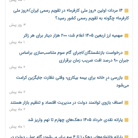
آغاز اجرای پایلوت «ردا کارت» برای دانشجویان تحصیلات تکمیلی
۲ روز پیش
۱۴ مرداد؛ اولین «روز ملی کارفرما» در تقویم رسمی ایران/«روز ملی
کارفرما» چگونه به تقویم رسمی کشور رسید؟
محدودیت تازه برای شبکه بانکی؛ افزایش سپرده قانونی با هدف
۳ روز پیش
کنترل تورم
۲ روز پیش
سهمیه ارز اربعین ۱۴۰۵ اعلام شد؛ ۲۰۰ هزار دینار برای هر زائر
۱ ماه پیش
ترمز تولید خودرو کشیده شد؛ افت ۲۵ درصدی تیراژ ایران‌خودرو،
سایپا و پارس‌خودرو
درخواست بازنشستگان/اجرای گام سوم متناسب‌سازی براساس
۲ روز پیش
جبران ۹۰ درصد افت ضریب زمان برقراری
۲ ماه پیش
بنگاه‌داری بانک‌ها؛ مانع بزرگ خانه‌دار شدن مستأجران
۲ روز پیش
بازرسی درِ خانه برای بیمه بیکاری؛ وقتی نظارت جایگزین کرامت
می‌شود
نماینده مجلس: توسعه مرزهای زمینی به راهبرد تأمین کالاهای
۲ ماه پیش
اساسی تبدیل شود
۲ روز پیش
اصناف بازوی توانمند دولت در مدیریت اقتصاد و تنظیم بازار هستند
۲ ماه پیش
خانه کارگر قزوین: شکاف دستمزد و هزینه معیشت هر روز عمیق‌تر
می‌شود
یارانه نقدی خرداد ۱۴۰۵ دهک‌های چهارم تا نهم واریز شد
۲ روز پیش
۱ ماه پیش
رئیس سازمان امور مالیاتی: بلاگرهای پردرآمد مشمول پرداخت
یارانه خانواده‌های دهک ۱ تا ۴ سه برابر می‌شود؛ گام عملی دولت در