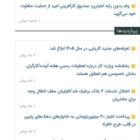
وام بدون رتبه اعتباری؛ صندوق کارآفرینی امید از حمایت متفاوت
خود می‌گوید
۱ ساعت پیش
پربازدیدها
ناترازی برق ۳۰ درصد کاهش یافت؛ وعده وزارت نیرو برای رفع
محدودیت صنایع
۱ ساعت پیش
تعرفه‌های جدید کاریابی در سال ۱۴۰۵ ابلاغ شد
۲ ماه پیش
ورود بخش خصوصی به حکمرانی اشتغال؛ «یاوران پیشرفت»
امسال گسترده‌تر می‌شود
بخشنامه وزارت کار درباره تعطیلات رسمی هفته آینده/کارگران
۱ ساعت پیش
بخش خصوصی هم تعطیل هستند
۱ ماه پیش
مطالبه کارگران جنوب برای پرداخت «حق جنگ»؛ از نفت و گاز تا
شبکه برق
اختلال خدمات ۴ بانک برطرف شد/افزایش سقف انتقال وجه
۲ ساعت پیش
برای مشتریان
۱ ماه پیش
حساب‌های شرکت ملی نفت در بانک صنعت و معدن مسدود
شد؛ بدهی یک میلیارد دلاری
پرداخت اعتبار ۳۰ میلیون‌تومانی به خانوارهای دهک‌های پایین
۲ ساعت پیش
در قالب طرح «افرا»
۲ ماه پیش
درآمد کارگزاری‌ها چقدر است؟ کانون کارگزاران اعداد منتشرشده