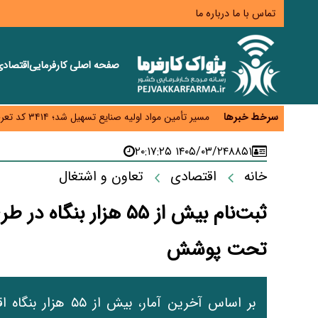
تماس با ما
درباره ما
صفحه اصلی
کارفرمایی
اقتصاد
قیمت مسکن در دست سازنده‌های خرد؛ چگونه «عددسازی
مسیر تأمین مواد اولیه صنایع تسهیل شد؛ ۳۴۱۴ کد تعرفه مشمول سهمیه جدید
سرخط خبرها
منابع صندوق ملی مسکن به متقاضیان رسید؛ اولویت با پروژه‌های با
هشدار درباره آینده صندوق‌های بازنشستگی؛ اعتماد بیمه‌
۱۴۰۵/۰۳/۲۴ ۲۰:۱۷:۲۵
۸۸۵۱
ترمیم مزد در راه است؟ تأکید بر افزایش مزد پایه و 
خانه
اقتصادی
تعاون و اشتغال
تحت پوشش