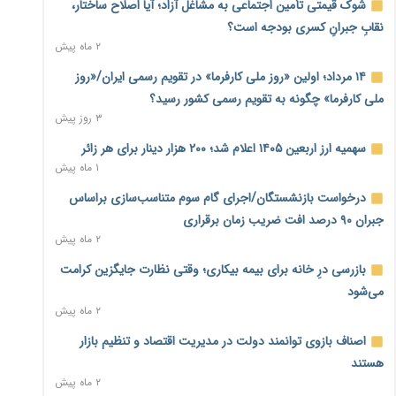
در فضای مجازی را تکذیب کرد
شوک قیمتی تأمین اجتماعی به مشاغل آزاد؛ آیا اصلاح ساختار،
۲ ساعت پیش
نقابِ جبرانِ کسری بودجه است؟
۲ ماه پیش
بیکاری ۷ درصدی روی کاغذ؛ آیا در واقعیت هم این چنین است؟
۳ ساعت پیش
۱۴ مرداد؛ اولین «روز ملی کارفرما» در تقویم رسمی ایران/«روز
ملی کارفرما» چگونه به تقویم رسمی کشور رسید؟
روز خبرنگار؛ مطالبه‌ای فراتر از تبریک برای پاسداشت حقیقت و
۳ روز پیش
امنیت شغلی
۳ ساعت پیش
سهمیه ارز اربعین ۱۴۰۵ اعلام شد؛ ۲۰۰ هزار دینار برای هر زائر
۱ ماه پیش
همایش و مسابقه نذری ماه صفر برگزار شد
۲۰ ساعت پیش
درخواست بازنشستگان/اجرای گام سوم متناسب‌سازی براساس
جبران ۹۰ درصد افت ضریب زمان برقراری
زائران اربعین نگران ارز باقی‌مانده نباشند؛ خرید دینار در بانک‌ها و
۲ ماه پیش
صرافی‌ها
۲ روز پیش
بازرسی درِ خانه برای بیمه بیکاری؛ وقتی نظارت جایگزین کرامت
می‌شود
جنگ کریدورها وارد فاز جدید شد؛ سرمایه‌گذاری ۳۴۵ میلیارد
۲ ماه پیش
دلاری اوراسیا تا ۲۰۳۵
۲ روز پیش
اصناف بازوی توانمند دولت در مدیریت اقتصاد و تنظیم بازار
هستند
پارادوکس اینترنت در ایران؛ مصرف‌کننده بیشتر می‌پردازد، شبکه
۲ ماه پیش
کمتر توسعه می‌یابد