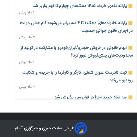
۲ روز پیش
یارانه نقدی خرداد ۱۴۰۵ دهک‌های چهارم تا نهم واریز شد
۱ ماه پیش
تأمین سرمایه در گردش بدون خلق نقدینگی؛ نقش جدید
سیاست‌های مالیاتی در حمایت از تولید
یارانه خانواده‌های دهک ۱ تا ۴ سه برابر می‌شود؛ گام عملی دولت
۲ روز پیش
در اجرای قانون جوانی جمعیت
۲ ماه پیش
معمای تأمین ۸۰ همت معوقات بازنشستگان؛ بانک رفاه وارد
میدان شد
ابهام قانونی در فروش خودرو/ایران‌خودرو با مشارکت در تولید از
۲ روز پیش
محدودیت‌های پیش‌فروش عبور کرد؟
۱ ماه پیش
فشار اقتصادی در مسیر صعود؛ شاخص فلاکت کشور از ۹۰ به ۹۶
درصد رسید
ثبت نادرست عنوان شغلی، کارگر و کارفرما را با جریمه و شکایت
۲ روز پیش
روبه‌رو می‌کند
۲ ماه پیش
رشد ۷۵ هزار میلیاردی بازار خرید اعتباری؛ فین‌تک‌ها وارد میدان
شدند
سه نماد جدید اخزا در فرابورس پذیرش شد
۲ روز پیش
۲ ماه پیش
احتمال اختلال ۲۴ ساعته در سامانه‌های تأمین اجتماعی
روند تغییرات مدیریتی هلدینگ خلیج فارس قانونی است؟/
۲ روز پیش
روایت‌های متناقض و نگرانی سهامداران
طراحی سایت خبری و خبرگزاری آسام
۱ ماه پیش
آغاز اجرای پایلوت «ردا کارت» برای دانشجویان تحصیلات تکمیلی
۲ روز پیش