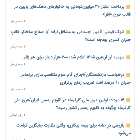
ترمز تولید خودرو کشیده شد؛ افت ۲۵ درصدی تیراژ ایران‌خودرو،
پرداخت اعتبار ۳۰ میلیون‌تومانی به خانوارهای دهک‌های پایین در
سایپا و پارس‌خودرو
قالب طرح «افرا»
۱ روز پیش
۲ ماه پیش
بنگاه‌داری بانک‌ها؛ مانع بزرگ خانه‌دار شدن مستأجران
شوک قیمتی تأمین اجتماعی به مشاغل آزاد؛ آیا اصلاح ساختار، نقابِ
۱ روز پیش
جبرانِ کسری بودجه است؟
۲ ماه پیش
نماینده مجلس: توسعه مرزهای زمینی به راهبرد تأمین کالاهای
اساسی تبدیل شود
سهمیه ارز اربعین ۱۴۰۵ اعلام شد؛ ۲۰۰ هزار دینار برای هر زائر
۱ روز پیش
۱ ماه پیش
خانه کارگر قزوین: شکاف دستمزد و هزینه معیشت هر روز عمیق‌تر
درخواست بازنشستگان/اجرای گام سوم متناسب‌سازی براساس
می‌شود
جبران ۹۰ درصد افت ضریب زمان برقراری
۱ روز پیش
۲ ماه پیش
رئیس سازمان امور مالیاتی: بلاگرهای پردرآمد مشمول پرداخت
۱۴ مرداد؛ اولین «روز ملی کارفرما» در تقویم رسمی ایران/«روز ملی
مالیات هستند
کارفرما» چگونه به تقویم رسمی کشور رسید؟
۱ روز پیش
۱ روز پیش
پیش‌بینی افزایش تولید برنج؛ نیاز وارداتی کشور به ۵۰۰ هزار تن
بازرسی درِ خانه برای بیمه بیکاری؛ وقتی نظارت جایگزین کرامت
کاهش می‌یابد
می‌شود
۱ روز پیش
۲ ماه پیش