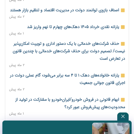
امضای تفاهم‌نامه تجاری ایران و پاکستان؛ هدف‌گذاری تجارت ۱۰
اصناف بازوی توانمند دولت در مدیریت اقتصاد و تنظیم بازار هستند
میلیارد دلاری
۲ ماه پیش
۱ روز پیش
یارانه نقدی خرداد ۱۴۰۵ دهک‌های چهارم تا نهم واریز شد
اختیارات جدید گمرکات برای تمدید ورود موقت کالا و خودرو تا
۱ ماه پیش
پایان شهریور ابلاغ شد
حذف شرکت‌های خدماتی با یک دستور اداری و توییت امکان‌پذیر
۱ روز پیش
نیست/ تصمیم دولت برای حذف شرکت‌های خدماتی با چندین قانون
فهرست کالاهای فولادی و فلزات مشمول بازگشت ۱۰۰ درصد ارز
در تعارض است
صادراتی ابلاغ شد
۲ ماه پیش
۱ روز پیش
یارانه خانواده‌های دهک ۱ تا ۴ سه برابر می‌شود؛ گام عملی دولت در
مرحله سیزدهم کالابرگ در سایه تورم؛ قدرت خرید یارانه یک‌میلیونی
اجرای قانون جوانی جمعیت
بیش از پیش آب رفت
۲ ماه پیش
۱ روز پیش
ابهام قانونی در فروش خودرو/ایران‌خودرو با مشارکت در تولید از
۱۴ مرداد؛ اولین «روز ملی کارفرما» در تقویم رسمی ایران/«روز ملی
محدودیت‌های پیش‌فروش عبور کرد؟
کارفرما» چگونه به تقویم رسمی کشور رسید؟
۱ ماه پیش
۱ روز پیش
سه نماد جدید اخزا در فرابورس پذیرش شد
سکه در یک قدمی ۱۸۵ میلیون تومان
۲ ماه پیش