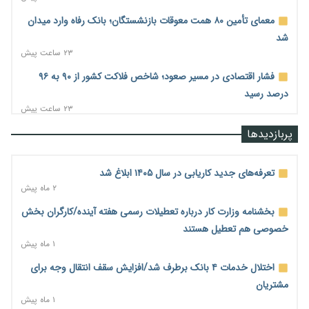
معمای تأمین ۸۰ همت معوقات بازنشستگان؛ بانک رفاه وارد میدان
شد
۲۳ ساعت پیش
فشار اقتصادی در مسیر صعود؛ شاخص فلاکت کشور از ۹۰ به ۹۶
درصد رسید
۲۳ ساعت پیش
رشد ۷۵ هزار میلیاردی بازار خرید اعتباری؛ فین‌تک‌ها وارد میدان
پربازدیدها
شدند
۱ روز پیش
تعرفه‌های جدید کاریابی در سال ۱۴۰۵ ابلاغ شد
احتمال اختلال ۲۴ ساعته در سامانه‌های تأمین اجتماعی
۲ ماه پیش
۱ روز پیش
بخشنامه وزارت کار درباره تعطیلات رسمی هفته آینده/کارگران بخش
آغاز اجرای پایلوت «ردا کارت» برای دانشجویان تحصیلات تکمیلی
خصوصی هم تعطیل هستند
۱ روز پیش
۱ ماه پیش
محدودیت تازه برای شبکه بانکی؛ افزایش سپرده قانونی با هدف
اختلال خدمات ۴ بانک برطرف شد/افزایش سقف انتقال وجه برای
کنترل تورم
مشتریان
۱ روز پیش
۱ ماه پیش