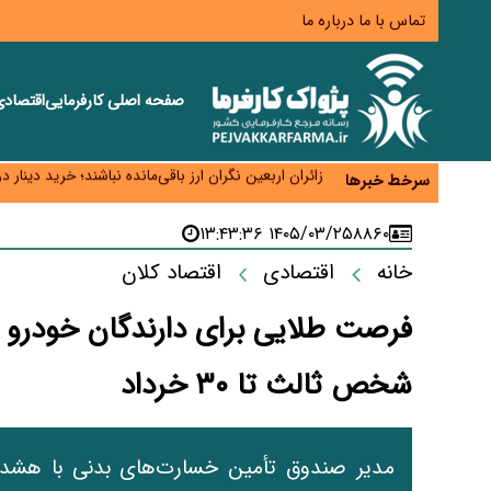
تماس با ما
درباره ما
صفحه اصلی
کارفرمایی
اقتصاد
همایش و مسابقه نذری ماه صفر برگزار شد
زائران اربعین نگران ارز باقی‌مانده نباشند؛ خرید دینار د
سرخط خبرها
جنگ کریدورها وارد فاز جدید شد؛ سرمایه‌گذاری ۳۴۵ میلیارد دلاری اوراسیا تا ۲۰۳۵
پارادوکس اینترنت در ایران؛ مصرف‌کننده بیشتر می‌پرداز
۱۴۰۵/۰۳/۲۵ ۱۳:۴۳:۳۶
۸۸۶۰
تأمین سرمایه در گردش بدون خلق نقدینگی؛ نقش جدید
خانه
اقتصادی
اقتصاد کلان
فرصت طلایی برای دارندگان خودرو 
شخص ثالث تا ۳۰ خرداد
مدیر صندوق تأمین خسارت‌های بدنی با هشدا