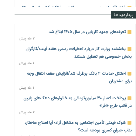
فشار اقتصادی در مسیر صعود؛ شاخص فلاکت کشور از ۹۰ به ۹۶
پربازدیدها
درصد رسید
۲ روز پیش
تعرفه‌های جدید کاریابی در سال ۱۴۰۵ ابلاغ شد
رشد ۷۵ هزار میلیاردی بازار خرید اعتباری؛ فین‌تک‌ها وارد میدان
۲ ماه پیش
شدند
۲ روز پیش
بخشنامه وزارت کار درباره تعطیلات رسمی هفته آینده/کارگران
بخش خصوصی هم تعطیل هستند
احتمال اختلال ۲۴ ساعته در سامانه‌های تأمین اجتماعی
۱ ماه پیش
۲ روز پیش
اختلال خدمات ۴ بانک برطرف شد/افزایش سقف انتقال وجه
آغاز اجرای پایلوت «ردا کارت» برای دانشجویان تحصیلات تکمیلی
۲ روز پیش
برای مشتریان
۱ ماه پیش
محدودیت تازه برای شبکه بانکی؛ افزایش سپرده قانونی با هدف
پرداخت اعتبار ۳۰ میلیون‌تومانی به خانوارهای دهک‌های پایین
کنترل تورم
۲ روز پیش
در قالب طرح «افرا»
۲ ماه پیش
ترمز تولید خودرو کشیده شد؛ افت ۲۵ درصدی تیراژ ایران‌خودرو،
شوک قیمتی تأمین اجتماعی به مشاغل آزاد؛ آیا اصلاح ساختار،
سایپا و پارس‌خودرو
۲ روز پیش
نقابِ جبرانِ کسری بودجه است؟