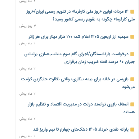
۲ ماه پیش
بنگاه‌داری بانک‌ها؛ مانع بزرگ خانه‌دار شدن مستأجران
۲ روز پیش
۱۴ مرداد؛ اولین «روز ملی کارفرما» در تقویم رسمی ایران/«روز
ملی کارفرما» چگونه به تقویم رسمی کشور رسید؟
نماینده مجلس: توسعه مرزهای زمینی به راهبرد تأمین کالاهای
۳ روز پیش
اساسی تبدیل شود
۲ روز پیش
سهمیه ارز اربعین ۱۴۰۵ اعلام شد؛ ۲۰۰ هزار دینار برای هر زائر
۱ ماه پیش
خانه کارگر قزوین: شکاف دستمزد و هزینه معیشت هر روز عمیق‌تر
درخواست بازنشستگان/اجرای گام سوم متناسب‌سازی براساس
می‌شود
۲ روز پیش
جبران ۹۰ درصد افت ضریب زمان برقراری
۲ ماه پیش
رئیس سازمان امور مالیاتی: بلاگرهای پردرآمد مشمول پرداخت
بازرسی درِ خانه برای بیمه بیکاری؛ وقتی نظارت جایگزین کرامت
مالیات هستند
۲ روز پیش
می‌شود
۲ ماه پیش
پیش‌بینی افزایش تولید برنج؛ نیاز وارداتی کشور به ۵۰۰ هزار تن
اصناف بازوی توانمند دولت در مدیریت اقتصاد و تنظیم بازار
کاهش می‌یابد
۲ روز پیش
هستند
۲ ماه پیش
امضای تفاهم‌نامه تجاری ایران و پاکستان؛ هدف‌گذاری تجارت ۱۰
یارانه نقدی خرداد ۱۴۰۵ دهک‌های چهارم تا نهم واریز شد
میلیارد دلاری
۱ ماه پیش
۲ روز پیش