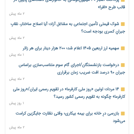
سایپا و پارس‌خودرو
قالب طرح «افرا»
۱۵ ساعت پیش
۲ ماه پیش
بنگاه‌داری بانک‌ها؛ مانع بزرگ خانه‌دار شدن مستأجران
شوک قیمتی تأمین اجتماعی به مشاغل آزاد؛ آیا اصلاح ساختار، نقابِ
۱۶ ساعت پیش
جبرانِ کسری بودجه است؟
۲ ماه پیش
نماینده مجلس: توسعه مرزهای زمینی به راهبرد تأمین کالاهای
اساسی تبدیل شود
سهمیه ارز اربعین ۱۴۰۵ اعلام شد؛ ۲۰۰ هزار دینار برای هر زائر
۱۶ ساعت پیش
۱ ماه پیش
خانه کارگر قزوین: شکاف دستمزد و هزینه معیشت هر روز عمیق‌تر
درخواست بازنشستگان/اجرای گام سوم متناسب‌سازی براساس
می‌شود
جبران ۹۰ درصد افت ضریب زمان برقراری
۱۶ ساعت پیش
۲ ماه پیش
رئیس سازمان امور مالیاتی: بلاگرهای پردرآمد مشمول پرداخت
۱۴ مرداد؛ اولین «روز ملی کارفرما» در تقویم رسمی ایران/«روز ملی
مالیات هستند
کارفرما» چگونه به تقویم رسمی کشور رسید؟
۱۷ ساعت پیش
۱ روز پیش
پیش‌بینی افزایش تولید برنج؛ نیاز وارداتی کشور به ۵۰۰ هزار تن
بازرسی درِ خانه برای بیمه بیکاری؛ وقتی نظارت جایگزین کرامت
کاهش می‌یابد
می‌شود
۱۷ ساعت پیش
۲ ماه پیش