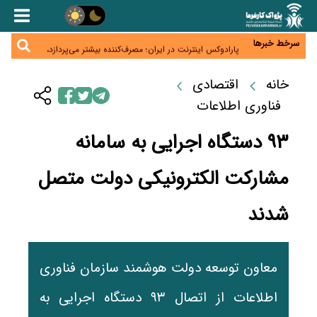
زائران اربعین نگران ارز باقی‌مانده نباشند؛ خرید دینار در
بانک‌ها و صرافی‌ها
جنگ کریدورها وارد فاز جدید شد؛ سرمایه‌گذاری ۳۴۵
میلیارد دلاری اوراسیا تا ۲۰۳۵
سرخط خبرها
پارادوکس اینترنت در ایران؛ مصرف‌کننده بیشتر می‌پردازد،
شبکه کمتر توسعه می‌یابد
تأمین سرمایه در گردش بدون خلق نقدینگی؛ نقش
جدید سیاست‌های مالیاتی در حمایت از تولید
خانه
اقتصادی
معمای تأمین ۸۰ همت معوقات بازنشستگان؛ بانک رفاه
وارد میدان شد
فناوری اطلاعات
۹۳ دستگاه اجرایی به سامانه
مشارکت الکترونیکی دولت متصل
شدند
معاون توسعه دولت هوشمند سازمان فناوری
اطلاعات از اتصال ۹۳ دستگاه اجرایی به