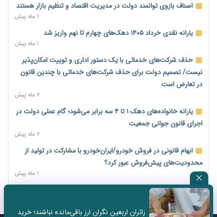
امضای تفاهم‌نامه تجاری ایران و پاکستان؛ هدف‌گذاری تجارت ۱۰
اصناف بازوی توانمند دولت در مدیریت اقتصاد و تنظیم بازار هستند
میلیارد دلاری
۱ ماه پیش
۱۸ ساعت پیش
یارانه نقدی خرداد ۱۴۰۵ دهک‌های چهارم تا نهم واریز شد
اختیارات جدید گمرکات برای تمدید ورود موقت کالا و خودرو تا
۱ ماه پیش
پایان شهریور ابلاغ شد
حذف شرکت‌های خدماتی با یک دستور اداری و توییت امکان‌پذیر
۱۸ ساعت پیش
نیست/ تصمیم دولت برای حذف شرکت‌های خدماتی با چندین قانون
فهرست کالاهای فولادی و فلزات مشمول بازگشت ۱۰۰ درصد ارز
در تعارض است
صادراتی ابلاغ شد
۲ ماه پیش
۱۸ ساعت پیش
یارانه خانواده‌های دهک ۱ تا ۴ سه برابر می‌شود؛ گام عملی دولت در
مرحله سیزدهم کالابرگ در سایه تورم؛ قدرت خرید یارانه یک‌میلیونی
اجرای قانون جوانی جمعیت
بیش از پیش آب رفت
۲ ماه پیش
۱۸ ساعت پیش
ابهام قانونی در فروش خودرو/ایران‌خودرو با مشارکت در تولید از
۱۴ مرداد؛ اولین «روز ملی کارفرما» در تقویم رسمی ایران/«روز ملی
محدودیت‌های پیش‌فروش عبور کرد؟
کارفرما» چگونه به تقویم رسمی کشور رسید؟
۱ ماه پیش
۱ روز پیش
سه نماد جدید اخزا در فرابورس پذیرش شد
سکه در یک قدمی ۱۸۵ میلیون تومان
۲ ماه پیش
۲ روز پیش
زائران اربعین نگران ارز باقی‌مانده نباشند؛ خرید
ثبت نادرست عنوان شغلی، کارگر و کارفرما را با جریمه و شکایت