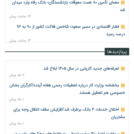
معمای تأمین ۸۰ همت معوقات بازنشستگان؛ بانک رفاه وارد میدان
شد
۱۴ ساعت پیش
فشار اقتصادی در مسیر صعود؛ شاخص فلاکت کشور از ۹۰ به ۹۶
درصد رسید
۱۴ ساعت پیش
رشد ۷۵ هزار میلیاردی بازار خرید اعتباری؛ فین‌تک‌ها وارد میدان
پربازدیدها
شدند
۱۴ ساعت پیش
تعرفه‌های جدید کاریابی در سال ۱۴۰۵ ابلاغ شد
احتمال اختلال ۲۴ ساعته در سامانه‌های تأمین اجتماعی
۲ ماه پیش
۱۵ ساعت پیش
بخشنامه وزارت کار درباره تعطیلات رسمی هفته آینده/کارگران بخش
آغاز اجرای پایلوت «ردا کارت» برای دانشجویان تحصیلات تکمیلی
خصوصی هم تعطیل هستند
۱۵ ساعت پیش
۱ ماه پیش
محدودیت تازه برای شبکه بانکی؛ افزایش سپرده قانونی با هدف
اختلال خدمات ۴ بانک برطرف شد/افزایش سقف انتقال وجه برای
کنترل تورم
مشتریان
۱۵ ساعت پیش
۱ ماه پیش
ترمز تولید خودرو کشیده شد؛ افت ۲۵ درصدی تیراژ ایران‌خودرو،
پرداخت اعتبار ۳۰ میلیون‌تومانی به خانوارهای دهک‌های پایین در