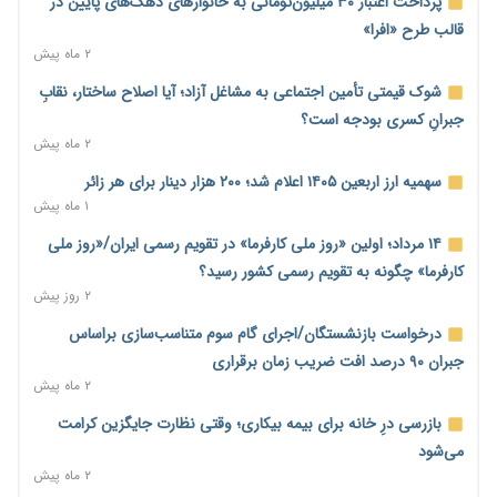
پرداخت اعتبار ۳۰ میلیون‌تومانی به خانوارهای دهک‌های پایین در
سایپا و پارس‌خودرو
قالب طرح «افرا»
۱ روز پیش
۲ ماه پیش
بنگاه‌داری بانک‌ها؛ مانع بزرگ خانه‌دار شدن مستأجران
شوک قیمتی تأمین اجتماعی به مشاغل آزاد؛ آیا اصلاح ساختار، نقابِ
۱ روز پیش
جبرانِ کسری بودجه است؟
۲ ماه پیش
نماینده مجلس: توسعه مرزهای زمینی به راهبرد تأمین کالاهای
اساسی تبدیل شود
سهمیه ارز اربعین ۱۴۰۵ اعلام شد؛ ۲۰۰ هزار دینار برای هر زائر
۱ روز پیش
۱ ماه پیش
خانه کارگر قزوین: شکاف دستمزد و هزینه معیشت هر روز عمیق‌تر
۱۴ مرداد؛ اولین «روز ملی کارفرما» در تقویم رسمی ایران/«روز ملی
می‌شود
کارفرما» چگونه به تقویم رسمی کشور رسید؟
۱ روز پیش
۲ روز پیش
رئیس سازمان امور مالیاتی: بلاگرهای پردرآمد مشمول پرداخت
درخواست بازنشستگان/اجرای گام سوم متناسب‌سازی براساس
مالیات هستند
جبران ۹۰ درصد افت ضریب زمان برقراری
۱ روز پیش
۲ ماه پیش
پیش‌بینی افزایش تولید برنج؛ نیاز وارداتی کشور به ۵۰۰ هزار تن
بازرسی درِ خانه برای بیمه بیکاری؛ وقتی نظارت جایگزین کرامت
کاهش می‌یابد
می‌شود
۱ روز پیش
۲ ماه پیش