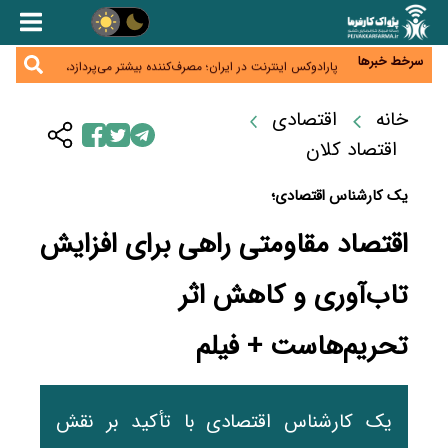
زائران اربعین نگران ارز باقی‌مانده نباشند؛ خرید دینار در
بانک‌ها و صرافی‌ها
جنگ کریدورها وارد فاز جدید شد؛ سرمایه‌گذاری ۳۴۵
میلیارد دلاری اوراسیا تا ۲۰۳۵
سرخط خبرها
پارادوکس اینترنت در ایران؛ مصرف‌کننده بیشتر می‌پردازد،
شبکه کمتر توسعه می‌یابد
تأمین سرمایه در گردش بدون خلق نقدینگی؛ نقش
جدید سیاست‌های مالیاتی در حمایت از تولید
خانه
اقتصادی
معمای تأمین ۸۰ همت معوقات بازنشستگان؛ بانک رفاه
وارد میدان شد
اقتصاد کلان
یک کارشناس اقتصادی؛
اقتصاد مقاومتی راهی برای افزایش
تاب‌آوری و کاهش اثر
تحریم‌هاست + فیلم
یک کارشناس اقتصادی با تأکید بر نقش