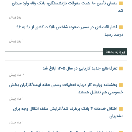
معمای تأمین ۸۰ همت معوقات بازنشستگان؛ بانک رفاه وارد میدان
شد
۱ روز پیش
فشار اقتصادی در مسیر صعود؛ شاخص فلاکت کشور از ۹۰ به ۹۶
درصد رسید
۱ روز پیش
رشد ۷۵ هزار میلیاردی بازار خرید اعتباری؛ فین‌تک‌ها وارد میدان
پربازدیدها
شدند
۱ روز پیش
تعرفه‌های جدید کاریابی در سال ۱۴۰۵ ابلاغ شد
احتمال اختلال ۲۴ ساعته در سامانه‌های تأمین اجتماعی
۲ ماه پیش
۱ روز پیش
بخشنامه وزارت کار درباره تعطیلات رسمی هفته آینده/کارگران بخش
آغاز اجرای پایلوت «ردا کارت» برای دانشجویان تحصیلات تکمیلی
خصوصی هم تعطیل هستند
۱ روز پیش
۱ ماه پیش
محدودیت تازه برای شبکه بانکی؛ افزایش سپرده قانونی با هدف
اختلال خدمات ۴ بانک برطرف شد/افزایش سقف انتقال وجه برای
کنترل تورم
مشتریان
۱ روز پیش
۱ ماه پیش
ترمز تولید خودرو کشیده شد؛ افت ۲۵ درصدی تیراژ ایران‌خودرو،