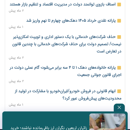
امضای تفاهم‌نامه تجاری ایران و پاکستان؛ هدف‌گذاری تجارت ۱۰
اصناف بازوی توانمند دولت در مدیریت اقتصاد و تنظیم بازار هستند
میلیارد دلاری
۲ ماه پیش
۱ روز پیش
یارانه نقدی خرداد ۱۴۰۵ دهک‌های چهارم تا نهم واریز شد
اختیارات جدید گمرکات برای تمدید ورود موقت کالا و خودرو تا
۱ ماه پیش
پایان شهریور ابلاغ شد
حذف شرکت‌های خدماتی با یک دستور اداری و توییت امکان‌پذیر
۱ روز پیش
نیست/ تصمیم دولت برای حذف شرکت‌های خدماتی با چندین قانون
فهرست کالاهای فولادی و فلزات مشمول بازگشت ۱۰۰ درصد ارز
در تعارض است
صادراتی ابلاغ شد
۲ ماه پیش
۱ روز پیش
یارانه خانواده‌های دهک ۱ تا ۴ سه برابر می‌شود؛ گام عملی دولت در
مرحله سیزدهم کالابرگ در سایه تورم؛ قدرت خرید یارانه یک‌میلیونی
اجرای قانون جوانی جمعیت
بیش از پیش آب رفت
۲ ماه پیش
۱ روز پیش
ابهام قانونی در فروش خودرو/ایران‌خودرو با مشارکت در تولید از
۱۴ مرداد؛ اولین «روز ملی کارفرما» در تقویم رسمی ایران/«روز ملی
محدودیت‌های پیش‌فروش عبور کرد؟
کارفرما» چگونه به تقویم رسمی کشور رسید؟
۱ ماه پیش
۲ روز پیش
سه نماد جدید اخزا در فرابورس پذیرش شد
سکه در یک قدمی ۱۸۵ میلیون تومان
۲ ماه پیش
۳ روز پیش
زائران اربعین نگران ارز باقی‌مانده نباشند؛ خرید