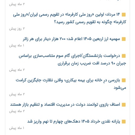
۲ ماه پیش
بنگاه‌داری بانک‌ها؛ مانع بزرگ خانه‌دار شدن مستأجران
۲ روز پیش
۱۴ مرداد؛ اولین «روز ملی کارفرما» در تقویم رسمی ایران/«روز ملی
کارفرما» چگونه به تقویم رسمی کشور رسید؟
نماینده مجلس: توسعه مرزهای زمینی به راهبرد تأمین کالاهای
۲ روز پیش
اساسی تبدیل شود
۲ روز پیش
سهمیه ارز اربعین ۱۴۰۵ اعلام شد؛ ۲۰۰ هزار دینار برای هر زائر
۱ ماه پیش
خانه کارگر قزوین: شکاف دستمزد و هزینه معیشت هر روز عمیق‌تر
می‌شود
درخواست بازنشستگان/اجرای گام سوم متناسب‌سازی براساس
۲ روز پیش
جبران ۹۰ درصد افت ضریب زمان برقراری
۲ ماه پیش
رئیس سازمان امور مالیاتی: بلاگرهای پردرآمد مشمول پرداخت
مالیات هستند
بازرسی درِ خانه برای بیمه بیکاری؛ وقتی نظارت جایگزین کرامت
۲ روز پیش
می‌شود
۲ ماه پیش
پیش‌بینی افزایش تولید برنج؛ نیاز وارداتی کشور به ۵۰۰ هزار تن
کاهش می‌یابد
اصناف بازوی توانمند دولت در مدیریت اقتصاد و تنظیم بازار هستند
۲ روز پیش
۲ ماه پیش
امضای تفاهم‌نامه تجاری ایران و پاکستان؛ هدف‌گذاری تجارت ۱۰
یارانه نقدی خرداد ۱۴۰۵ دهک‌های چهارم تا نهم واریز شد
میلیارد دلاری
۱ ماه پیش
۲ روز پیش