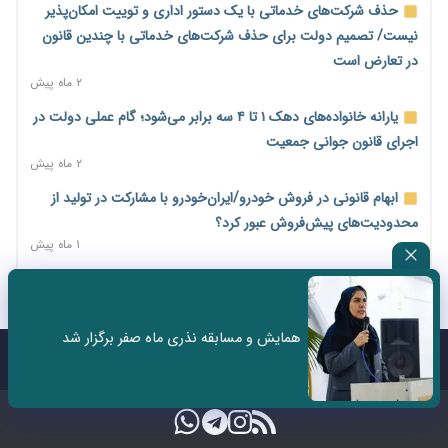
حذف شرکت‌های خدماتی با یک دستور اداری و توییت امکان‌پذیر
اختیارات جدید گمرکات برای تمدید ورود موقت کالا و خودرو تا
نیست/ تصمیم دولت برای حذف شرکت‌های خدماتی با چندین قانون
پایان شهریور ابلاغ شد
در تعارض است
۲ روز پیش
۲ ماه پیش
فهرست کالاهای فولادی و فلزات مشمول بازگشت ۱۰۰ درصد ارز
یارانه خانواده‌های دهک ۱ تا ۴ سه برابر می‌شود؛ گام عملی دولت در
صادراتی ابلاغ شد
اجرای قانون جوانی جمعیت
۲ روز پیش
۲ ماه پیش
مرحله سیزدهم کالابرگ در سایه تورم؛ قدرت خرید یارانه یک‌میلیونی
ابهام قانونی در فروش خودرو/ایران‌خودرو با مشارکت در تولید از
بیش از پیش آب رفت
محدودیت‌های پیش‌فروش عبور کرد؟
۲ روز پیش
۱ ماه پیش
۱۴ مرداد؛ اولین «روز ملی کارفرما» در تقویم رسمی ایران/«روز ملی
سه نماد جدید اخزا در فرابورس پذیرش شد
کارفرما» چگونه به تقویم رسمی کشور رسید؟
۲ ماه پیش
۲ روز پیش
ثبت نادرست عنوان شغلی، کارگر و کارفرما را با جریمه و شکایت
همایش و مسابقه نذری ماه صفر برگزار شد
سکه در یک قدمی ۱۸۵ میلیون تومان
روبه‌رو می‌کند
تماس با ما
درباره ما
۳ روز پیش
۲ ماه پیش
تشکل‌ها در مسیر ارتقای تاب‌آوری اعضا برنامه‌ریزی کنند
۳ روز پیش