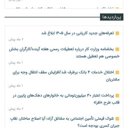
فشار اقتصادی در مسیر صعود؛ شاخص فلاکت کشور از ۹۰ به ۹۶
درصد رسید
پربازدیدها
۲ روز پیش
رشد ۷۵ هزار میلیاردی بازار خرید اعتباری؛ فین‌تک‌ها وارد میدان
تعرفه‌های جدید کاریابی در سال ۱۴۰۵ ابلاغ شد
شدند
۲ ماه پیش
۲ روز پیش
بخشنامه وزارت کار درباره تعطیلات رسمی هفته آینده/کارگران بخش
احتمال اختلال ۲۴ ساعته در سامانه‌های تأمین اجتماعی
خصوصی هم تعطیل هستند
۲ روز پیش
۱ ماه پیش
آغاز اجرای پایلوت «ردا کارت» برای دانشجویان تحصیلات تکمیلی
اختلال خدمات ۴ بانک برطرف شد/افزایش سقف انتقال وجه برای
۲ روز پیش
مشتریان
۱ ماه پیش
محدودیت تازه برای شبکه بانکی؛ افزایش سپرده قانونی با هدف
کنترل تورم
پرداخت اعتبار ۳۰ میلیون‌تومانی به خانوارهای دهک‌های پایین در
۲ روز پیش
قالب طرح «افرا»
۲ ماه پیش
ترمز تولید خودرو کشیده شد؛ افت ۲۵ درصدی تیراژ ایران‌خودرو،
سایپا و پارس‌خودرو
شوک قیمتی تأمین اجتماعی به مشاغل آزاد؛ آیا اصلاح ساختار، نقابِ
۲ روز پیش
جبرانِ کسری بودجه است؟