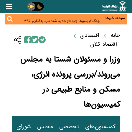
همایش و مسابقه نذری ماه صفر برگزار شد
زائران اربعین نگران ارز باقی‌مانده نباشند؛ خرید دینار در
بانک‌ها و صرافی‌ها
سرخط خبرها
جنگ کریدورها وارد فاز جدید شد؛ سرمایه‌گذاری ۳۴۵
میلیارد دلاری اوراسیا تا ۲۰۳۵
پارادوکس اینترنت در ایران؛ مصرف‌کننده بیشتر می‌پردازد،
شبکه کمتر توسعه می‌یابد
خانه
اقتصادی
تأمین سرمایه در گردش بدون خلق نقدینگی؛ نقش
جدید سیاست‌های مالیاتی در حمایت از تولید
اقتصاد کلان
وزرا و مسئولان شستا به مجلس
می‌روند/بررسی پرونده انرژی،
مسکن و منابع طبیعی در
کمیسیون‌ها
کمیسیون‌های تخصصی مجلس شورای