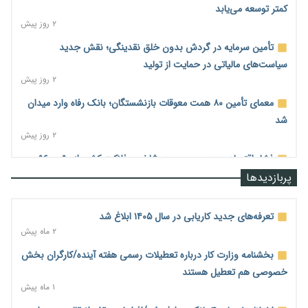
کمتر توسعه می‌یابد
۲ روز پیش
تأمین سرمایه در گردش بدون خلق نقدینگی؛ نقش جدید
سیاست‌های مالیاتی در حمایت از تولید
۲ روز پیش
معمای تأمین ۸۰ همت معوقات بازنشستگان؛ بانک رفاه وارد میدان
شد
۲ روز پیش
فشار اقتصادی در مسیر صعود؛ شاخص فلاکت کشور از ۹۰ به ۹۶
درصد رسید
پربازدیدها
۲ روز پیش
رشد ۷۵ هزار میلیاردی بازار خرید اعتباری؛ فین‌تک‌ها وارد میدان
تعرفه‌های جدید کاریابی در سال ۱۴۰۵ ابلاغ شد
شدند
۲ ماه پیش
۲ روز پیش
بخشنامه وزارت کار درباره تعطیلات رسمی هفته آینده/کارگران بخش
احتمال اختلال ۲۴ ساعته در سامانه‌های تأمین اجتماعی
خصوصی هم تعطیل هستند
۲ روز پیش
۱ ماه پیش