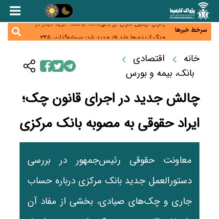
همایش و مسابقه نذری ماه صفر برگزار شد
زائران اربعین نگران ارز باقی‌مانده نباشند؛ خرید دینار در
بانک‌ها و صرافی‌ها
سرخط خبرها
جنگ کریدورها وارد فاز جدید شد؛ سرمایه‌گذاری ۳۴۵
میلیارد دلاری اوراسیا تا ۲۰۳۵
پارادوکس اینترنت در ایران؛ مصرف‌کننده بیشتر می‌پردازد،
خانه
اقتصادی
شبکه کمتر توسعه می‌یابد
تأمین سرمایه در گردش بدون خلق نقدینگی؛ نقش
جدید سیاست‌های مالیاتی در حمایت از تولید
بانک، بیمه و بورس
چالش جدید در اجرای قانون چک؛
ایراد حقوقی به مصوبه بانک مرکزی
معاونت حقوقی رئیس‌جمهور در بررسی
دستورالعمل جدید بانک مرکزی درباره حساب
جاری و چک‌های صیادی، بخشی از مفاد آن