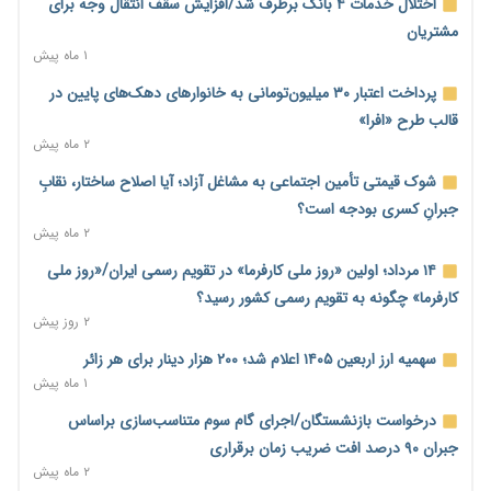
آغاز اجرای پایلوت «ردا کارت» برای دانشجویان تحصیلات تکمیلی
اختلال خدمات ۴ بانک برطرف شد/افزایش سقف انتقال وجه برای
۲ روز پیش
مشتریان
۱ ماه پیش
محدودیت تازه برای شبکه بانکی؛ افزایش سپرده قانونی با هدف
کنترل تورم
پرداخت اعتبار ۳۰ میلیون‌تومانی به خانوارهای دهک‌های پایین در
۲ روز پیش
قالب طرح «افرا»
۲ ماه پیش
ترمز تولید خودرو کشیده شد؛ افت ۲۵ درصدی تیراژ ایران‌خودرو،
سایپا و پارس‌خودرو
شوک قیمتی تأمین اجتماعی به مشاغل آزاد؛ آیا اصلاح ساختار، نقابِ
۲ روز پیش
جبرانِ کسری بودجه است؟
۲ ماه پیش
بنگاه‌داری بانک‌ها؛ مانع بزرگ خانه‌دار شدن مستأجران
۲ روز پیش
۱۴ مرداد؛ اولین «روز ملی کارفرما» در تقویم رسمی ایران/«روز ملی
کارفرما» چگونه به تقویم رسمی کشور رسید؟
نماینده مجلس: توسعه مرزهای زمینی به راهبرد تأمین کالاهای
۲ روز پیش
اساسی تبدیل شود
۲ روز پیش
سهمیه ارز اربعین ۱۴۰۵ اعلام شد؛ ۲۰۰ هزار دینار برای هر زائر
۱ ماه پیش
خانه کارگر قزوین: شکاف دستمزد و هزینه معیشت هر روز عمیق‌تر
می‌شود
درخواست بازنشستگان/اجرای گام سوم متناسب‌سازی براساس
۲ روز پیش
جبران ۹۰ درصد افت ضریب زمان برقراری
۲ ماه پیش
رئیس سازمان امور مالیاتی: بلاگرهای پردرآمد مشمول پرداخت