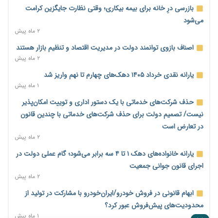
مالیات هستند
بازرسی درِ خانه برای بیمه بیکاری؛ وقتی نظارت جایگزین کرامت
۲ روز پیش
می‌شود
۲ ماه پیش
پیش‌بینی افزایش تولید برنج؛ نیاز وارداتی کشور به ۵۰۰ هزار تن
کاهش می‌یابد
اصناف بازوی توانمند دولت در مدیریت اقتصاد و تنظیم بازار هستند
۲ روز پیش
۲ ماه پیش
امضای تفاهم‌نامه تجاری ایران و پاکستان؛ هدف‌گذاری تجارت ۱۰
یارانه نقدی خرداد ۱۴۰۵ دهک‌های چهارم تا نهم واریز شد
میلیارد دلاری
۱ ماه پیش
۲ روز پیش
حذف شرکت‌های خدماتی با یک دستور اداری و توییت امکان‌پذیر
اختیارات جدید گمرکات برای تمدید ورود موقت کالا و خودرو تا
نیست/ تصمیم دولت برای حذف شرکت‌های خدماتی با چندین قانون
پایان شهریور ابلاغ شد
در تعارض است
۲ روز پیش
۲ ماه پیش
فهرست کالاهای فولادی و فلزات مشمول بازگشت ۱۰۰ درصد ارز
یارانه خانواده‌های دهک ۱ تا ۴ سه برابر می‌شود؛ گام عملی دولت در
صادراتی ابلاغ شد
اجرای قانون جوانی جمعیت
۲ روز پیش
۲ ماه پیش
مرحله سیزدهم کالابرگ در سایه تورم؛ قدرت خرید یارانه یک‌میلیونی
ابهام قانونی در فروش خودرو/ایران‌خودرو با مشارکت در تولید از
بیش از پیش آب رفت
محدودیت‌های پیش‌فروش عبور کرد؟
۲ روز پیش
۱ ماه پیش