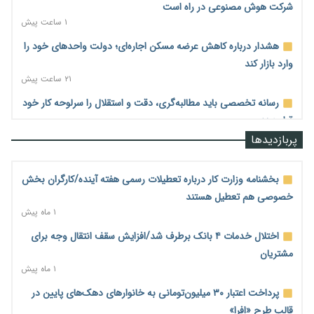
شرکت هوش مصنوعی در راه است
۱ ساعت پیش
هشدار درباره کاهش عرضه مسکن اجاره‌ای؛ دولت واحدهای خود را
وارد بازار کند
۲۱ ساعت پیش
رسانه تخصصی باید مطالبه‌گری، دقت و استقلال را سرلوحه کار خود
قرار دهد
۲۱ ساعت پیش
پربازدیدها
احراز صلاحیت ۱۹۴۱ مدیر در شرکت‌های وزارت کار انجام نشده است؛
شایسته‌سالاری زیر فشار؟
بخشنامه وزارت کار درباره تعطیلات رسمی هفته آینده/کارگران بخش
۲۱ ساعت پیش
خصوصی هم تعطیل هستند
۱ ماه پیش
صادرات محصولات آب‌بر در اوج خشکسالی؛ تراز تجاری به چه
قیمتی؟
اختلال خدمات ۴ بانک برطرف شد/افزایش سقف انتقال وجه برای
۲۱ ساعت پیش
مشتریان
۱ ماه پیش
موبایل گران می‌شود؟ هزینه واردات ۱۰ برابر شد، ثبت سفارش
همچنان متوقف است
پرداخت اعتبار ۳۰ میلیون‌تومانی به خانوارهای دهک‌های پایین در
۲۲ ساعت پیش
قالب طرح «افرا»