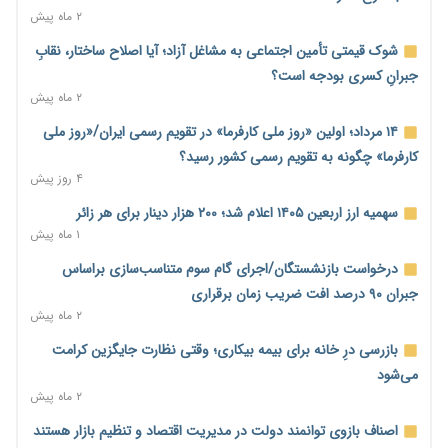
۲ ماه پیش
کارخانه‌ها ایستادند؛ تولیدکنندگان همچنان زیر فشار خسارت و تأمین
مواد اولیه
شوک قیمتی تأمین اجتماعی به مشاغل آزاد؛ آیا اصلاح ساختار، نقابِ
۲۲ ساعت پیش
جبرانِ کسری بودجه است؟
۲ ماه پیش
قیمت مسکن در دست سازنده‌های خرد؛ چگونه «عددسازی» بازار
ملک را ملتهب می‌کند؟
۱۴ مرداد؛ اولین «روز ملی کارفرما» در تقویم رسمی ایران/«روز ملی
۲۲ ساعت پیش
کارفرما» چگونه به تقویم رسمی کشور رسید؟
۴ روز پیش
مسیر تأمین مواد اولیه صنایع تسهیل شد؛ ۳۴۱۴ کد تعرفه مشمول
سهمیه جدید
سهمیه ارز اربعین ۱۴۰۵ اعلام شد؛ ۲۰۰ هزار دینار برای هر زائر
۲۲ ساعت پیش
۱ ماه پیش
منابع صندوق ملی مسکن به متقاضیان رسید؛ اولویت با پروژه‌های
درخواست بازنشستگان/اجرای گام سوم متناسب‌سازی براساس
بالای ۸۰ درصد پیشرفت
جبران ۹۰ درصد افت ضریب زمان برقراری
۲۳ ساعت پیش
۲ ماه پیش
هشدار درباره آینده صندوق‌های بازنشستگی؛ اعتماد بیمه‌پردازان را
بازرسی درِ خانه برای بیمه بیکاری؛ وقتی نظارت جایگزین کرامت
قربانی نکنیم
می‌شود
۲۳ ساعت پیش
۲ ماه پیش
ترمیم مزد در راه است؟ تأکید بر افزایش مزد پایه و شفافیت سبد
اصناف بازوی توانمند دولت در مدیریت اقتصاد و تنظیم بازار هستند