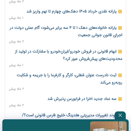
معیشت
۲ ماه پیش
۲۳ ساعت پیش
یارانه نقدی خرداد ۱۴۰۵ دهک‌های چهارم تا نهم واریز شد
وام بدون رتبه اعتباری؛ صندوق کارآفرینی امید از حمایت متفاوت
۱ ماه پیش
خود می‌گوید
یارانه خانواده‌های دهک ۱ تا ۴ سه برابر می‌شود؛ گام عملی دولت در
۲۳ ساعت پیش
اجرای قانون جوانی جمعیت
ناترازی برق ۳۰ درصد کاهش یافت؛ وعده وزارت نیرو برای رفع
۲ ماه پیش
محدودیت صنایع
ابهام قانونی در فروش خودرو/ایران‌خودرو با مشارکت در تولید از
۲۳ ساعت پیش
محدودیت‌های پیش‌فروش عبور کرد؟
ورود بخش خصوصی به حکمرانی اشتغال؛ «یاوران پیشرفت»
۱ ماه پیش
امسال گسترده‌تر می‌شود
ثبت نادرست عنوان شغلی، کارگر و کارفرما را با جریمه و شکایت
۱ روز پیش
روبه‌رو می‌کند
مطالبه کارگران جنوب برای پرداخت «حق جنگ»؛ از نفت و گاز تا
۲ ماه پیش
شبکه برق
سه نماد جدید اخزا در فرابورس پذیرش شد
۱ روز پیش
۲ ماه پیش
حساب‌های شرکت ملی نفت در بانک صنعت و معدن مسدود شد؛
روند تغییرات مدیریتی هلدینگ خلیج فارس قانونی است؟/
بدهی یک میلیارد دلاری
روایت‌های متناقض و نگرانی سهامداران
۱ روز پیش
۱ ماه پیش