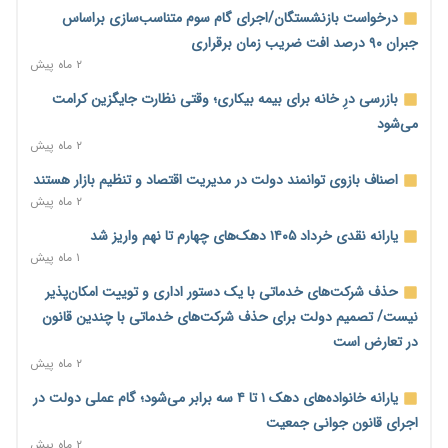
رئیس سازمان امور مالیاتی: بلاگرهای پردرآمد مشمول پرداخت
درخواست بازنشستگان/اجرای گام سوم متناسب‌سازی براساس
مالیات هستند
جبران ۹۰ درصد افت ضریب زمان برقراری
۱ روز پیش
۲ ماه پیش
پیش‌بینی افزایش تولید برنج؛ نیاز وارداتی کشور به ۵۰۰ هزار تن
بازرسی درِ خانه برای بیمه بیکاری؛ وقتی نظارت جایگزین کرامت
کاهش می‌یابد
می‌شود
۱ روز پیش
۲ ماه پیش
امضای تفاهم‌نامه تجاری ایران و پاکستان؛ هدف‌گذاری تجارت ۱۰
اصناف بازوی توانمند دولت در مدیریت اقتصاد و تنظیم بازار هستند
میلیارد دلاری
۲ ماه پیش
۱ روز پیش
یارانه نقدی خرداد ۱۴۰۵ دهک‌های چهارم تا نهم واریز شد
اختیارات جدید گمرکات برای تمدید ورود موقت کالا و خودرو تا
۱ ماه پیش
پایان شهریور ابلاغ شد
حذف شرکت‌های خدماتی با یک دستور اداری و توییت امکان‌پذیر
۱ روز پیش
نیست/ تصمیم دولت برای حذف شرکت‌های خدماتی با چندین قانون
فهرست کالاهای فولادی و فلزات مشمول بازگشت ۱۰۰ درصد ارز
در تعارض است
صادراتی ابلاغ شد
۲ ماه پیش
۱ روز پیش
یارانه خانواده‌های دهک ۱ تا ۴ سه برابر می‌شود؛ گام عملی دولت در
مرحله سیزدهم کالابرگ در سایه تورم؛ قدرت خرید یارانه یک‌میلیونی
اجرای قانون جوانی جمعیت
بیش از پیش آب رفت
۲ ماه پیش