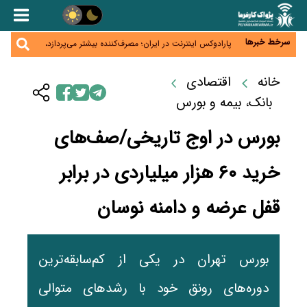
زائران اربعین نگران ارز باقی‌مانده نباشند؛ خرید دینار در
بانک‌ها و صرافی‌ها
جنگ کریدورها وارد فاز جدید شد؛ سرمایه‌گذاری ۳۴۵
میلیارد دلاری اوراسیا تا ۲۰۳۵
سرخط خبرها
پارادوکس اینترنت در ایران؛ مصرف‌کننده بیشتر می‌پردازد،
شبکه کمتر توسعه می‌یابد
تأمین سرمایه در گردش بدون خلق نقدینگی؛ نقش
جدید سیاست‌های مالیاتی در حمایت از تولید
خانه
اقتصادی
معمای تأمین ۸۰ همت معوقات بازنشستگان؛ بانک رفاه
وارد میدان شد
بانک، بیمه و بورس
بورس در اوج تاریخی/صف‌های
خرید ۶۰ هزار میلیاردی در برابر
قفل عرضه و دامنه نوسان
بورس تهران در یکی از کم‌سابقه‌ترین
دوره‌های رونق خود با رشدهای متوالی