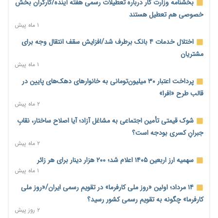
بخشنامه وزارت کار درباره تعطیلات رسمی هفته آینده/کارگران بخش
آغاز اجرای پایلوت «ردا کارت» برای دانشجویان تحصیلات تکمیلی
خصوصی هم تعطیل هستند
۱ روز پیش
۱ ماه پیش
محدودیت تازه برای شبکه بانکی؛ افزایش سپرده قانونی با هدف
اختلال خدمات ۴ بانک برطرف شد/افزایش سقف انتقال وجه برای
کنترل تورم
مشتریان
۱ روز پیش
۱ ماه پیش
ترمز تولید خودرو کشیده شد؛ افت ۲۵ درصدی تیراژ ایران‌خودرو،
پرداخت اعتبار ۳۰ میلیون‌تومانی به خانوارهای دهک‌های پایین در
سایپا و پارس‌خودرو
قالب طرح «افرا»
۱ روز پیش
۲ ماه پیش
بنگاه‌داری بانک‌ها؛ مانع بزرگ خانه‌دار شدن مستأجران
شوک قیمتی تأمین اجتماعی به مشاغل آزاد؛ آیا اصلاح ساختار، نقابِ
۱ روز پیش
جبرانِ کسری بودجه است؟
۲ ماه پیش
نماینده مجلس: توسعه مرزهای زمینی به راهبرد تأمین کالاهای
اساسی تبدیل شود
سهمیه ارز اربعین ۱۴۰۵ اعلام شد؛ ۲۰۰ هزار دینار برای هر زائر
۱ روز پیش
۱ ماه پیش
خانه کارگر قزوین: شکاف دستمزد و هزینه معیشت هر روز عمیق‌تر
۱۴ مرداد؛ اولین «روز ملی کارفرما» در تقویم رسمی ایران/«روز ملی
می‌شود
کارفرما» چگونه به تقویم رسمی کشور رسید؟
۱ روز پیش
۲ روز پیش