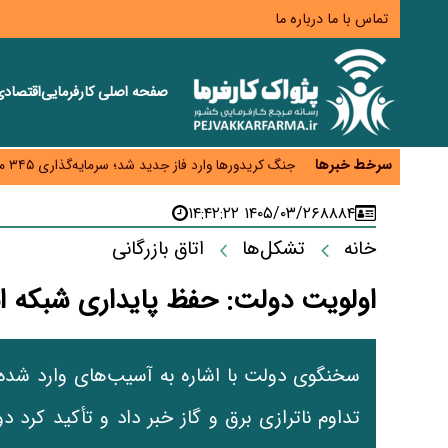
تماس با ما
درباره ما
صفحه اصلی
کارفرمایی
اقتصاد
زائران اربعین نگران ارز باقی‌مانده نباشند؛ خرید دینار د
جنگ کریدورها وارد فاز جدید شد؛ سرمایه‌گذاری ۳۴۵ میلیارد دلاری اوراسیا تا ۲۰۳۵
سرخط خبرها
پارادوکس اینترنت در ایران؛ مصرف‌کننده بیشتر می‌پرداز
تأمین سرمایه در گردش بدون خلق نقدینگی؛ نقش جدید
۱۴۰۵/۰۳/۲۶ ۱۴:۴۲:۲۲
۸۸۸۴
معمای تأمین ۸۰ همت معوقات بازنشستگان؛ بانک رفاه وارد میدان شد
خانه
تشکل‌ها
اتاق بازرگانی
اولویت دولت: حفظ پایداری شبکه ان
تداوم ناترازی برق و گاز خبر داد و تأکید کرد 