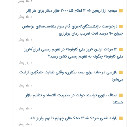
۲ ماه پیش
نماینده مجلس: توسعه مرزهای زمینی به راهبرد تأمین کالاهای
سهمیه ارز اربعین ۱۴۰۵ اعلام شد؛ ۲۰۰ هزار دینار برای هر زائر
اساسی تبدیل شود
۱ ماه پیش
۱ روز پیش
درخواست بازنشستگان/اجرای گام سوم متناسب‌سازی براساس
خانه کارگر قزوین: شکاف دستمزد و هزینه معیشت هر روز عمیق‌تر
جبران ۹۰ درصد افت ضریب زمان برقراری
می‌شود
۲ ماه پیش
۱ روز پیش
۱۴ مرداد؛ اولین «روز ملی کارفرما» در تقویم رسمی ایران/«روز
رئیس سازمان امور مالیاتی: بلاگرهای پردرآمد مشمول پرداخت
ملی کارفرما» چگونه به تقویم رسمی کشور رسید؟
مالیات هستند
۱ روز پیش
۱ روز پیش
بازرسی درِ خانه برای بیمه بیکاری؛ وقتی نظارت جایگزین کرامت
پیش‌بینی افزایش تولید برنج؛ نیاز وارداتی کشور به ۵۰۰ هزار تن
می‌شود
کاهش می‌یابد
۲ ماه پیش
۱ روز پیش
اصناف بازوی توانمند دولت در مدیریت اقتصاد و تنظیم بازار
امضای تفاهم‌نامه تجاری ایران و پاکستان؛ هدف‌گذاری تجارت ۱۰
هستند
میلیارد دلاری
۲ ماه پیش
۱ روز پیش
یارانه نقدی خرداد ۱۴۰۵ دهک‌های چهارم تا نهم واریز شد
اختیارات جدید گمرکات برای تمدید ورود موقت کالا و خودرو تا
۱ ماه پیش
پایان شهریور ابلاغ شد