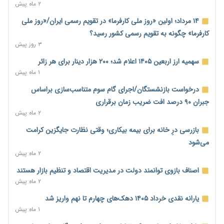
محدودیت صنایع
۲ ماه پیش
۲ ساعت پیش
۱۴ مرداد؛ اولین «روز ملی کارفرما» در تقویم رسمی ایران/«روز ملی
ورود بخش خصوصی به حکمرانی اشتغال؛ «یاوران پیشرفت»
کارفرما» چگونه به تقویم رسمی کشور رسید؟
امسال گسترده‌تر می‌شود
۳ روز پیش
۲ ساعت پیش
سهمیه ارز اربعین ۱۴۰۵ اعلام شد؛ ۲۰۰ هزار دینار برای هر زائر
مطالبه کارگران جنوب برای پرداخت «حق جنگ»؛ از نفت و گاز تا
۱ ماه پیش
شبکه برق
درخواست بازنشستگان/اجرای گام سوم متناسب‌سازی براساس
۲ ساعت پیش
جبران ۹۰ درصد افت ضریب زمان برقراری
حساب‌های شرکت ملی نفت در بانک صنعت و معدن مسدود شد؛
۲ ماه پیش
بدهی یک میلیارد دلاری
بازرسی درِ خانه برای بیمه بیکاری؛ وقتی نظارت جایگزین کرامت
۲ ساعت پیش
می‌شود
درآمد کارگزاری‌ها چقدر است؟ کانون کارگزاران اعداد منتشرشده در
۲ ماه پیش
فضای مجازی را تکذیب کرد
اصناف بازوی توانمند دولت در مدیریت اقتصاد و تنظیم بازار هستند
۳ ساعت پیش
۲ ماه پیش
بیکاری ۷ درصدی روی کاغذ؛ آیا در واقعیت هم این چنین است؟
یارانه نقدی خرداد ۱۴۰۵ دهک‌های چهارم تا نهم واریز شد
۳ ساعت پیش
۱ ماه پیش
روز خبرنگار؛ مطالبه‌ای فراتر از تبریک برای پاسداشت حقیقت و