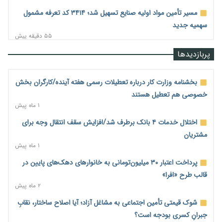
مسیر تأمین مواد اولیه صنایع تسهیل شد؛ ۳۴۱۴ کد تعرفه مشمول
سهمیه جدید
۵۵ دقیقه پیش
منابع صندوق ملی مسکن به متقاضیان رسید؛ اولویت با پروژه‌های
پربازدیدها
بالای ۸۰ درصد پیشرفت
۱ ساعت پیش
بخشنامه وزارت کار درباره تعطیلات رسمی هفته آینده/کارگران بخش
هشدار درباره آینده صندوق‌های بازنشستگی؛ اعتماد بیمه‌پردازان را
خصوصی هم تعطیل هستند
قربانی نکنیم
۱ ماه پیش
۱ ساعت پیش
اختلال خدمات ۴ بانک برطرف شد/افزایش سقف انتقال وجه برای
ترمیم مزد در راه است؟ تأکید بر افزایش مزد پایه و شفافیت سبد
مشتریان
معیشت
۱ ماه پیش
۲ ساعت پیش
پرداخت اعتبار ۳۰ میلیون‌تومانی به خانوارهای دهک‌های پایین در
وام بدون رتبه اعتباری؛ صندوق کارآفرینی امید از حمایت متفاوت
قالب طرح «افرا»
خود می‌گوید
۲ ماه پیش
۲ ساعت پیش
شوک قیمتی تأمین اجتماعی به مشاغل آزاد؛ آیا اصلاح ساختار، نقابِ
ناترازی برق ۳۰ درصد کاهش یافت؛ وعده وزارت نیرو برای رفع
جبرانِ کسری بودجه است؟