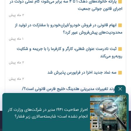
یارانه خانواده‌های دهک ۱ تا ۴ سه برابر می‌شود؛ گام عملی دولت در
امنیت شغلی
اجرای قانون جوانی جمعیت
۴ ساعت پیش
۲ ماه پیش
همایش و مسابقه نذری ماه صفر برگزار شد
ابهام قانونی در فروش خودرو/ایران‌خودرو با مشارکت در تولید از
۲۱ ساعت پیش
محدودیت‌های پیش‌فروش عبور کرد؟
زائران اربعین نگران ارز باقی‌مانده نباشند؛ خرید دینار در بانک‌ها و
۱ ماه پیش
صرافی‌ها
ثبت نادرست عنوان شغلی، کارگر و کارفرما را با جریمه و شکایت
۲ روز پیش
روبه‌رو می‌کند
جنگ کریدورها وارد فاز جدید شد؛ سرمایه‌گذاری ۳۴۵ میلیارد دلاری
۲ ماه پیش
اوراسیا تا ۲۰۳۵
سه نماد جدید اخزا در فرابورس پذیرش شد
۲ روز پیش
۲ ماه پیش
پارادوکس اینترنت در ایران؛ مصرف‌کننده بیشتر می‌پردازد، شبکه
روند تغییرات مدیریتی هلدینگ خلیج فارس قانونی است؟/
کمتر توسعه می‌یابد
روایت‌های متناقض و نگرانی سهامداران
۲ روز پیش
۱ ماه پیش
احراز صلاحیت ۱۹۴۱ مدیر در شرکت‌های وزارت کار
تأمین سرمایه در گردش بدون خلق نقدینگی؛ نقش جدید
هشدار درباره «۴ درصد» مشاغل سخت و زیان‌آور/کارفرمایان
انجام نشده است؛ شایسته‌سالاری زیر فشار؟
سیاست‌های مالیاتی در حمایت از تولید
پرداخت را به بازنشستگی موکول نکنند
تماس با ما
درباره ما
۲ روز پیش
۲ ماه پیش