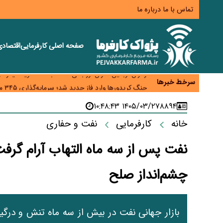
تماس با ما
درباره ما
صفحه اصلی
کارفرمایی
اقتصاد
همایش و مسابقه نذری ماه صفر برگزار شد
زائران اربعین نگران ارز باقی‌مانده نباشند؛ خرید دینار د
سرخط خبرها
جنگ کریدورها وارد فاز جدید شد؛ سرمایه‌گذاری ۳۴۵ میلیارد دلاری اوراسیا تا ۲۰۳۵
پارادوکس اینترنت در ایران؛ مصرف‌کننده بیشتر می‌پرداز
۱۴۰۵/۰۳/۲۷ ۱۰:۴۸:۴۳
۸۸۹۴
تأمین سرمایه در گردش بدون خلق نقدینگی؛ نقش جدید
خانه
کارفرمایی
نفت و حفاری
چشم‌انداز صلح
بازار جهانی نفت در بیش از سه ماه تنش و درگیر