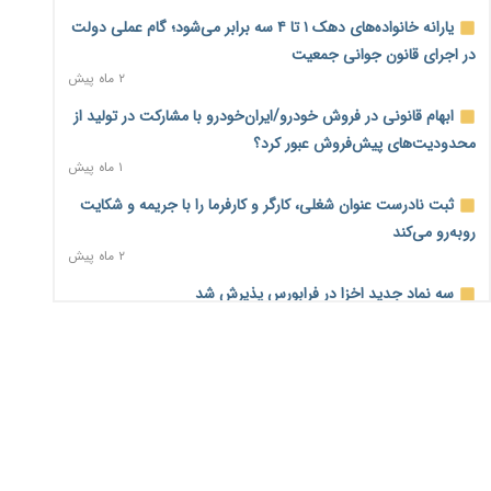
یارانه خانواده‌های دهک ۱ تا ۴ سه برابر می‌شود؛ گام عملی دولت
اختیارات جدید گمرکات برای تمدید ورود موقت کالا و خودرو تا
در اجرای قانون جوانی جمعیت
پایان شهریور ابلاغ شد
۲ ماه پیش
۲ روز پیش
ابهام قانونی در فروش خودرو/ایران‌خودرو با مشارکت در تولید از
فهرست کالاهای فولادی و فلزات مشمول بازگشت ۱۰۰ درصد ارز
محدودیت‌های پیش‌فروش عبور کرد؟
صادراتی ابلاغ شد
۱ ماه پیش
۲ روز پیش
ثبت نادرست عنوان شغلی، کارگر و کارفرما را با جریمه و شکایت
مرحله سیزدهم کالابرگ در سایه تورم؛ قدرت خرید یارانه
روبه‌رو می‌کند
یک‌میلیونی بیش از پیش آب رفت
۲ ماه پیش
۲ روز پیش
سه نماد جدید اخزا در فرابورس پذیرش شد
۱۴ مرداد؛ اولین «روز ملی کارفرما» در تقویم رسمی ایران/«روز
۲ ماه پیش
ملی کارفرما» چگونه به تقویم رسمی کشور رسید؟
۳ روز پیش
روند تغییرات مدیریتی هلدینگ خلیج فارس قانونی است؟/
روایت‌های متناقض و نگرانی سهامداران
سکه در یک قدمی ۱۸۵ میلیون تومان
۱ ماه پیش
۴ روز پیش
تشکل‌ها در مسیر ارتقای تاب‌آوری اعضا برنامه‌ریزی کنند
۴ روز پیش