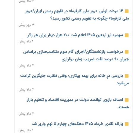
۲ ماه پیش
بنگاه‌داری بانک‌ها؛ مانع بزرگ خانه‌دار شدن مستأجران
۲ روز پیش
۱۴ مرداد؛ اولین «روز ملی کارفرما» در تقویم رسمی ایران/«روز
ملی کارفرما» چگونه به تقویم رسمی کشور رسید؟
نماینده مجلس: توسعه مرزهای زمینی به راهبرد تأمین کالاهای
۳ روز پیش
اساسی تبدیل شود
۲ روز پیش
سهمیه ارز اربعین ۱۴۰۵ اعلام شد؛ ۲۰۰ هزار دینار برای هر زائر
۱ ماه پیش
خانه کارگر قزوین: شکاف دستمزد و هزینه معیشت هر روز عمیق‌تر
درخواست بازنشستگان/اجرای گام سوم متناسب‌سازی براساس
می‌شود
۲ روز پیش
جبران ۹۰ درصد افت ضریب زمان برقراری
۲ ماه پیش
رئیس سازمان امور مالیاتی: بلاگرهای پردرآمد مشمول پرداخت
بازرسی درِ خانه برای بیمه بیکاری؛ وقتی نظارت جایگزین کرامت
مالیات هستند
۲ روز پیش
می‌شود
۲ ماه پیش
پیش‌بینی افزایش تولید برنج؛ نیاز وارداتی کشور به ۵۰۰ هزار تن
اصناف بازوی توانمند دولت در مدیریت اقتصاد و تنظیم بازار
کاهش می‌یابد
۲ روز پیش
هستند
۲ ماه پیش
امضای تفاهم‌نامه تجاری ایران و پاکستان؛ هدف‌گذاری تجارت ۱۰
یارانه نقدی خرداد ۱۴۰۵ دهک‌های چهارم تا نهم واریز شد
میلیارد دلاری
۱ ماه پیش
۲ روز پیش