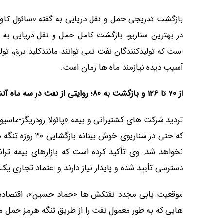
بازگشت تدریجی حمل و نقل دریایی به گفته «سائول کاوا
در بهترین سناریو، بازگشت کامل حمل و نقل دریایی به 
است که تولیدکنندگان نفت نمی توانند مانندکلید برق، تول
آسیب دیده نیازمند ماه ها زمان است.
از
۷۰
تا
۱۲۶
و بازگشت به
۸۰
؛ روایتی از نفت در سه ماه آ
تردید شرکت های کشتیرانی و بیمه «پائولا رودریگز-ماسی
که حتی در سناریو
نخواهد شد. وی تأکید کرده است که بازارهای بیمه تران
دسترسی تأیید شده و پایدار نیاز دارند و اعتماد تجاری ی
موقعیت یابی مجدد نفتکش ها «حماد حسین»، اقتصاددا
هایی که به طور معمول نفت را از طریق تنگه هرمز حمل 