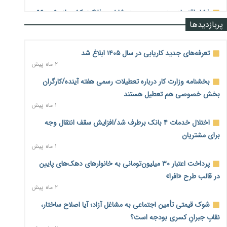
فشار اقتصادی در مسیر صعود؛ شاخص فلاکت کشور از ۹۰ به ۹۶
پربازدیدها
درصد رسید
۲ روز پیش
تعرفه‌های جدید کاریابی در سال ۱۴۰۵ ابلاغ شد
رشد ۷۵ هزار میلیاردی بازار خرید اعتباری؛ فین‌تک‌ها وارد میدان
۲ ماه پیش
شدند
۲ روز پیش
بخشنامه وزارت کار درباره تعطیلات رسمی هفته آینده/کارگران
بخش خصوصی هم تعطیل هستند
احتمال اختلال ۲۴ ساعته در سامانه‌های تأمین اجتماعی
۱ ماه پیش
۲ روز پیش
اختلال خدمات ۴ بانک برطرف شد/افزایش سقف انتقال وجه
آغاز اجرای پایلوت «ردا کارت» برای دانشجویان تحصیلات تکمیلی
۲ روز پیش
برای مشتریان
۱ ماه پیش
محدودیت تازه برای شبکه بانکی؛ افزایش سپرده قانونی با هدف
پرداخت اعتبار ۳۰ میلیون‌تومانی به خانوارهای دهک‌های پایین
کنترل تورم
۲ روز پیش
در قالب طرح «افرا»
۲ ماه پیش
ترمز تولید خودرو کشیده شد؛ افت ۲۵ درصدی تیراژ ایران‌خودرو،
شوک قیمتی تأمین اجتماعی به مشاغل آزاد؛ آیا اصلاح ساختار،
سایپا و پارس‌خودرو
۲ روز پیش
نقابِ جبرانِ کسری بودجه است؟