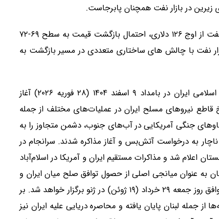
 زیرین در بازار نفت همچنان پابرجاست.
کارشناسان معتقدند که با وجود کاهش ۴۰ دلاری قیمت نفت از اوج ۱۲۶ دلاری، احتمال بازگشت قیمت به سطح ۶۹-۷۲
ازار نفت با چالش های ساختاری متعددی در مسیر بازگشت به
جنگ تحمیلی آمریکا و رژیم صهیونیستی علیه جمهوری اسلامی ایران در بامداد ۹ اسفند ۱۴۰۴ (۲۸ فوریه ۲۰۲۶) آغاز
ی که پاسخ قاطع نیروهای مسلح ایران در عملیات‌های مختلف از جمله
اوهای جنگی آمریکایی در آب‌های جنوب، دشمن متجاوز را به
اچار به درخواست آتش‌بس و آغاز مذاکره شدند. سرانجام در
ری پاکستان اعلام شد و مذاکرات مستقیم ایران و آمریکا در اسلام‌آباد
امداد ۲۵ خرداد ۱۴۰۵ (۱۵ ژوئن ۲۰۲۶)، پاکستان به عنوان میانجی اصلی از حصول توافق صلح میان ایران و
آمریکا خبر داد و اعلام شد که مراسم امضای رسمی این توافق روز جمعه ۲۹ خرداد (۱۹ ژوئن) در ژنو برگزار خواهد شد. بر
از جمله لبنان پایان یافته و محاصره دریایی علیه ایران نیز