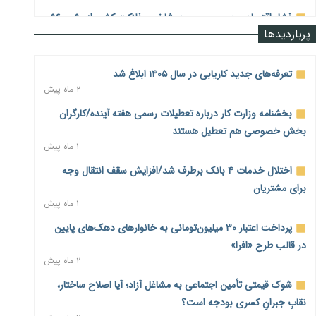
فشار اقتصادی در مسیر صعود؛ شاخص فلاکت کشور از ۹۰ به ۹۶
پربازدیدها
درصد رسید
۲ روز پیش
تعرفه‌های جدید کاریابی در سال ۱۴۰۵ ابلاغ شد
رشد ۷۵ هزار میلیاردی بازار خرید اعتباری؛ فین‌تک‌ها وارد میدان
۲ ماه پیش
شدند
۲ روز پیش
بخشنامه وزارت کار درباره تعطیلات رسمی هفته آینده/کارگران
بخش خصوصی هم تعطیل هستند
احتمال اختلال ۲۴ ساعته در سامانه‌های تأمین اجتماعی
۱ ماه پیش
۲ روز پیش
اختلال خدمات ۴ بانک برطرف شد/افزایش سقف انتقال وجه
آغاز اجرای پایلوت «ردا کارت» برای دانشجویان تحصیلات تکمیلی
۲ روز پیش
برای مشتریان
۱ ماه پیش
محدودیت تازه برای شبکه بانکی؛ افزایش سپرده قانونی با هدف
پرداخت اعتبار ۳۰ میلیون‌تومانی به خانوارهای دهک‌های پایین
کنترل تورم
۲ روز پیش
در قالب طرح «افرا»
۲ ماه پیش
ترمز تولید خودرو کشیده شد؛ افت ۲۵ درصدی تیراژ ایران‌خودرو،
شوک قیمتی تأمین اجتماعی به مشاغل آزاد؛ آیا اصلاح ساختار،
سایپا و پارس‌خودرو
۲ روز پیش
نقابِ جبرانِ کسری بودجه است؟