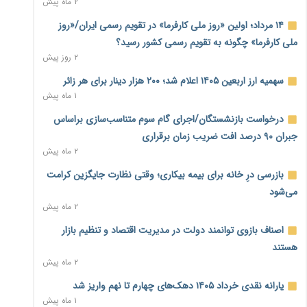
۲ ماه پیش
بنگاه‌داری بانک‌ها؛ مانع بزرگ خانه‌دار شدن مستأجران
۲ روز پیش
۱۴ مرداد؛ اولین «روز ملی کارفرما» در تقویم رسمی ایران/«روز
ملی کارفرما» چگونه به تقویم رسمی کشور رسید؟
نماینده مجلس: توسعه مرزهای زمینی به راهبرد تأمین کالاهای
۲ روز پیش
اساسی تبدیل شود
۲ روز پیش
سهمیه ارز اربعین ۱۴۰۵ اعلام شد؛ ۲۰۰ هزار دینار برای هر زائر
۱ ماه پیش
خانه کارگر قزوین: شکاف دستمزد و هزینه معیشت هر روز عمیق‌تر
درخواست بازنشستگان/اجرای گام سوم متناسب‌سازی براساس
می‌شود
۲ روز پیش
جبران ۹۰ درصد افت ضریب زمان برقراری
۲ ماه پیش
رئیس سازمان امور مالیاتی: بلاگرهای پردرآمد مشمول پرداخت
بازرسی درِ خانه برای بیمه بیکاری؛ وقتی نظارت جایگزین کرامت
مالیات هستند
۲ روز پیش
می‌شود
۲ ماه پیش
پیش‌بینی افزایش تولید برنج؛ نیاز وارداتی کشور به ۵۰۰ هزار تن
اصناف بازوی توانمند دولت در مدیریت اقتصاد و تنظیم بازار
کاهش می‌یابد
۲ روز پیش
هستند
۲ ماه پیش
امضای تفاهم‌نامه تجاری ایران و پاکستان؛ هدف‌گذاری تجارت ۱۰
یارانه نقدی خرداد ۱۴۰۵ دهک‌های چهارم تا نهم واریز شد
میلیارد دلاری
۱ ماه پیش
۲ روز پیش