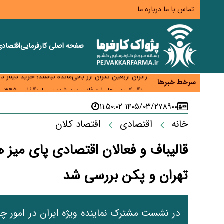
تماس با ما
درباره ما
صفحه اصلی
کارفرمایی
اقتصاد
همایش و مسابقه نذری ماه صفر برگزار شد
زائران اربعین نگران ارز باقی‌مانده نباشند؛ خرید دینار د
سرخط خبرها
جنگ کریدورها وارد فاز جدید شد؛ سرمایه‌گذاری ۳۴۵ میلیارد دلاری اوراسیا تا ۲۰۳۵
پارادوکس اینترنت در ایران؛ مصرف‌کننده بیشتر می‌پرداز
۱۴۰۵/۰۳/۲۷ ۱۱:۵۰:۰۲
۸۹۰۰
تأمین سرمایه در گردش بدون خلق نقدینگی؛ نقش جدید
خانه
اقتصادی
اقتصاد کلان
قالیباف و فعالان اقتصادی پای میز 
تهران و پکن بررسی شد
در نشست مشترک نماینده ویژه ایران در امور چ