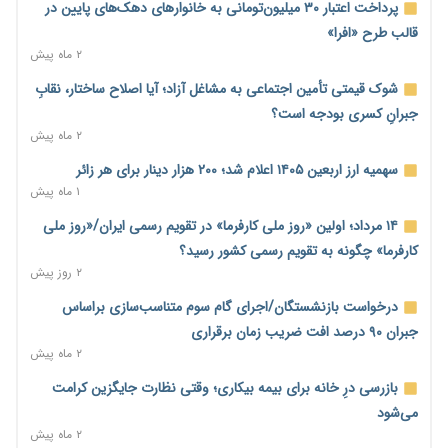
ترمز تولید خودرو کشیده شد؛ افت ۲۵ درصدی تیراژ ایران‌خودرو،
پرداخت اعتبار ۳۰ میلیون‌تومانی به خانوارهای دهک‌های پایین در
سایپا و پارس‌خودرو
قالب طرح «افرا»
۱ روز پیش
۲ ماه پیش
بنگاه‌داری بانک‌ها؛ مانع بزرگ خانه‌دار شدن مستأجران
شوک قیمتی تأمین اجتماعی به مشاغل آزاد؛ آیا اصلاح ساختار، نقابِ
۱ روز پیش
جبرانِ کسری بودجه است؟
۲ ماه پیش
نماینده مجلس: توسعه مرزهای زمینی به راهبرد تأمین کالاهای
اساسی تبدیل شود
سهمیه ارز اربعین ۱۴۰۵ اعلام شد؛ ۲۰۰ هزار دینار برای هر زائر
۱ روز پیش
۱ ماه پیش
خانه کارگر قزوین: شکاف دستمزد و هزینه معیشت هر روز عمیق‌تر
۱۴ مرداد؛ اولین «روز ملی کارفرما» در تقویم رسمی ایران/«روز ملی
می‌شود
کارفرما» چگونه به تقویم رسمی کشور رسید؟
۱ روز پیش
۲ روز پیش
رئیس سازمان امور مالیاتی: بلاگرهای پردرآمد مشمول پرداخت
درخواست بازنشستگان/اجرای گام سوم متناسب‌سازی براساس
مالیات هستند
جبران ۹۰ درصد افت ضریب زمان برقراری
۱ روز پیش
۲ ماه پیش
پیش‌بینی افزایش تولید برنج؛ نیاز وارداتی کشور به ۵۰۰ هزار تن
بازرسی درِ خانه برای بیمه بیکاری؛ وقتی نظارت جایگزین کرامت
کاهش می‌یابد
می‌شود
۱ روز پیش
۲ ماه پیش