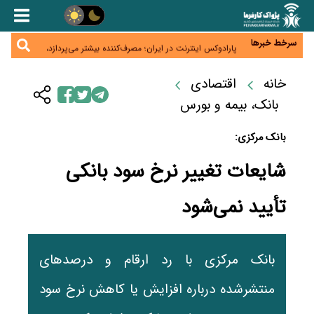
زائران اربعین نگران ارز باقی‌مانده نباشند؛ خرید دینار در
بانک‌ها و صرافی‌ها
جنگ کریدورها وارد فاز جدید شد؛ سرمایه‌گذاری ۳۴۵
میلیارد دلاری اوراسیا تا ۲۰۳۵
سرخط خبرها
پارادوکس اینترنت در ایران؛ مصرف‌کننده بیشتر می‌پردازد،
شبکه کمتر توسعه می‌یابد
تأمین سرمایه در گردش بدون خلق نقدینگی؛ نقش
جدید سیاست‌های مالیاتی در حمایت از تولید
خانه
اقتصادی
معمای تأمین ۸۰ همت معوقات بازنشستگان؛ بانک رفاه
وارد میدان شد
بانک، بیمه و بورس
بانک مرکزی:
شایعات تغییر نرخ سود بانکی
تأیید نمی‌شود
بانک مرکزی با رد ارقام و درصدهای
منتشرشده درباره افزایش یا کاهش نرخ سود