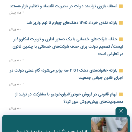
امضای تفاهم‌نامه تجاری ایران و پاکستان؛ هدف‌گذاری تجارت ۱۰
اصناف بازوی توانمند دولت در مدیریت اقتصاد و تنظیم بازار هستند
میلیارد دلاری
۲ ماه پیش
۱ روز پیش
یارانه نقدی خرداد ۱۴۰۵ دهک‌های چهارم تا نهم واریز شد
اختیارات جدید گمرکات برای تمدید ورود موقت کالا و خودرو تا
۱ ماه پیش
پایان شهریور ابلاغ شد
حذف شرکت‌های خدماتی با یک دستور اداری و توییت امکان‌پذیر
۱ روز پیش
نیست/ تصمیم دولت برای حذف شرکت‌های خدماتی با چندین قانون
فهرست کالاهای فولادی و فلزات مشمول بازگشت ۱۰۰ درصد ارز
در تعارض است
صادراتی ابلاغ شد
۲ ماه پیش
۱ روز پیش
یارانه خانواده‌های دهک ۱ تا ۴ سه برابر می‌شود؛ گام عملی دولت در
مرحله سیزدهم کالابرگ در سایه تورم؛ قدرت خرید یارانه یک‌میلیونی
اجرای قانون جوانی جمعیت
بیش از پیش آب رفت
۲ ماه پیش
۱ روز پیش
ابهام قانونی در فروش خودرو/ایران‌خودرو با مشارکت در تولید از
۱۴ مرداد؛ اولین «روز ملی کارفرما» در تقویم رسمی ایران/«روز ملی
محدودیت‌های پیش‌فروش عبور کرد؟
کارفرما» چگونه به تقویم رسمی کشور رسید؟
۱ ماه پیش
۲ روز پیش
سه نماد جدید اخزا در فرابورس پذیرش شد
سکه در یک قدمی ۱۸۵ میلیون تومان
۲ ماه پیش
۳ روز پیش
زائران اربعین نگران ارز باقی‌مانده نباشند؛ خرید