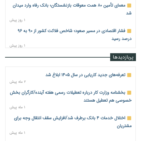
معمای تأمین ۸۰ همت معوقات بازنشستگان؛ بانک رفاه وارد میدان
شد
۱ روز پیش
فشار اقتصادی در مسیر صعود؛ شاخص فلاکت کشور از ۹۰ به ۹۶
درصد رسید
۱ روز پیش
رشد ۷۵ هزار میلیاردی بازار خرید اعتباری؛ فین‌تک‌ها وارد میدان
پربازدیدها
شدند
۱ روز پیش
تعرفه‌های جدید کاریابی در سال ۱۴۰۵ ابلاغ شد
احتمال اختلال ۲۴ ساعته در سامانه‌های تأمین اجتماعی
۲ ماه پیش
۱ روز پیش
بخشنامه وزارت کار درباره تعطیلات رسمی هفته آینده/کارگران بخش
آغاز اجرای پایلوت «ردا کارت» برای دانشجویان تحصیلات تکمیلی
خصوصی هم تعطیل هستند
۱ روز پیش
۱ ماه پیش
محدودیت تازه برای شبکه بانکی؛ افزایش سپرده قانونی با هدف
اختلال خدمات ۴ بانک برطرف شد/افزایش سقف انتقال وجه برای
کنترل تورم
مشتریان
۱ روز پیش
۱ ماه پیش