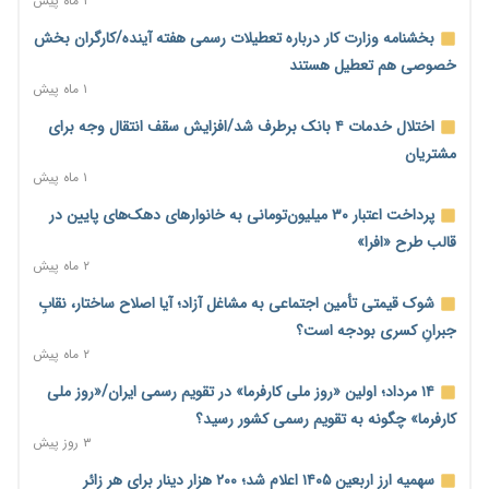
۲ ماه پیش
پارادوکس اینترنت در ایران؛ مصرف‌کننده بیشتر می‌پردازد، شبکه
بخشنامه وزارت کار درباره تعطیلات رسمی هفته آینده/کارگران بخش
کمتر توسعه می‌یابد
خصوصی هم تعطیل هستند
۲ روز پیش
۱ ماه پیش
تأمین سرمایه در گردش بدون خلق نقدینگی؛ نقش جدید
اختلال خدمات ۴ بانک برطرف شد/افزایش سقف انتقال وجه برای
سیاست‌های مالیاتی در حمایت از تولید
مشتریان
۲ روز پیش
۱ ماه پیش
معمای تأمین ۸۰ همت معوقات بازنشستگان؛ بانک رفاه وارد میدان
پرداخت اعتبار ۳۰ میلیون‌تومانی به خانوارهای دهک‌های پایین در
شد
قالب طرح «افرا»
۲ روز پیش
۲ ماه پیش
فشار اقتصادی در مسیر صعود؛ شاخص فلاکت کشور از ۹۰ به ۹۶
شوک قیمتی تأمین اجتماعی به مشاغل آزاد؛ آیا اصلاح ساختار، نقابِ
درصد رسید
جبرانِ کسری بودجه است؟
۲ روز پیش
۲ ماه پیش
رشد ۷۵ هزار میلیاردی بازار خرید اعتباری؛ فین‌تک‌ها وارد میدان
۱۴ مرداد؛ اولین «روز ملی کارفرما» در تقویم رسمی ایران/«روز ملی
شدند
کارفرما» چگونه به تقویم رسمی کشور رسید؟
۲ روز پیش
۳ روز پیش
احتمال اختلال ۲۴ ساعته در سامانه‌های تأمین اجتماعی
سهمیه ارز اربعین ۱۴۰۵ اعلام شد؛ ۲۰۰ هزار دینار برای هر زائر