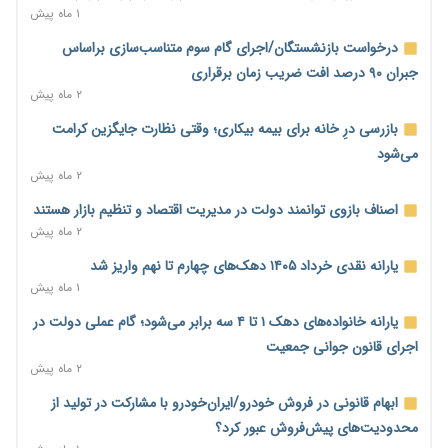
۲ روز پیش
۱ ماه پیش
آغاز اجرای پایلوت «ردا کارت» برای دانشجویان تحصیلات تکمیلی
درخواست بازنشستگان/اجرای گام سوم متناسب‌سازی براساس
۲ روز پیش
جبران ۹۰ درصد افت ضریب زمان برقراری
۲ ماه پیش
محدودیت تازه برای شبکه بانکی؛ افزایش سپرده قانونی با هدف
کنترل تورم
بازرسی درِ خانه برای بیمه بیکاری؛ وقتی نظارت جایگزین کرامت
۲ روز پیش
می‌شود
۲ ماه پیش
ترمز تولید خودرو کشیده شد؛ افت ۲۵ درصدی تیراژ ایران‌خودرو،
سایپا و پارس‌خودرو
اصناف بازوی توانمند دولت در مدیریت اقتصاد و تنظیم بازار هستند
۲ روز پیش
۲ ماه پیش
بنگاه‌داری بانک‌ها؛ مانع بزرگ خانه‌دار شدن مستأجران
یارانه نقدی خرداد ۱۴۰۵ دهک‌های چهارم تا نهم واریز شد
۲ روز پیش
۱ ماه پیش
نماینده مجلس: توسعه مرزهای زمینی به راهبرد تأمین کالاهای
یارانه خانواده‌های دهک ۱ تا ۴ سه برابر می‌شود؛ گام عملی دولت در
اساسی تبدیل شود
اجرای قانون جوانی جمعیت
۲ روز پیش
۲ ماه پیش
خانه کارگر قزوین: شکاف دستمزد و هزینه معیشت هر روز عمیق‌تر
ابهام قانونی در فروش خودرو/ایران‌خودرو با مشارکت در تولید از
می‌شود
محدودیت‌های پیش‌فروش عبور کرد؟
۲ روز پیش