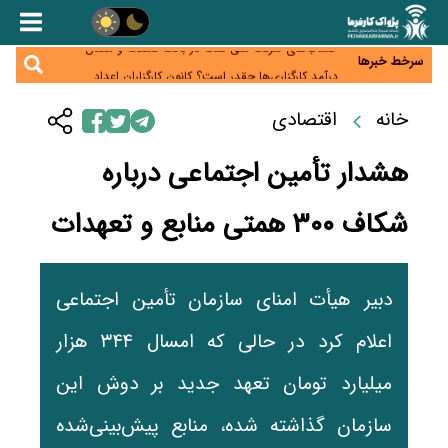
مطالبه کارگران جنوب برای پرداخت «حق جنگ»؛ از نفت
و گاز تا شبکه برق
حساب‌های شرکت ملی نفت در بانک صنعت و معدن
مسدود شد؛ بدهی یک میلیارد دلاری
سرخط خبرها
درآمد کارگزاری‌ها چقدر است؟ کانون کارگزاران اعداد
منتشرشده در فضای مجازی را تکذیب کرد
بیکاری ۷ درصدی روی کاغذ؛ آیا در واقعیت هم این چنین
خانه
اقتصادی
است؟
روز خبرنگار؛ مطالبه‌ای فراتر از تبریک برای پاسداشت
حقیقت و امنیت شغلی
هشدار تأمین اجتماعی درباره
شکاف ۳۰۰ همتی منابع و تعهدات
دبیر هیأت امنای سازمان تأمین اجتماعی
اعلام کرد در حالی که امسال ۳۴۴ هزار
میلیارد تومان تعهد جدید بر دوش این
سازمان گذاشته شده، منابع پیش‌بینی‌شده