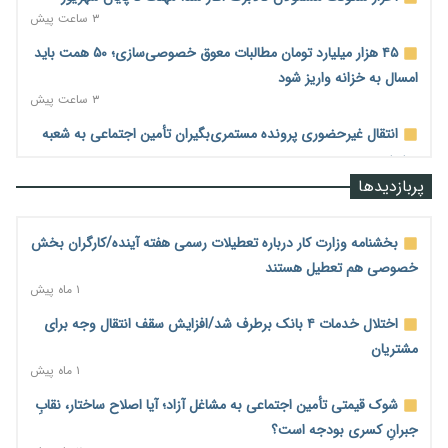
۳ ساعت پیش
۴۵ هزار میلیارد تومان مطالبات معوق خصوصی‌سازی؛ ۵۰ همت باید
امسال به خزانه واریز شود
۳ ساعت پیش
انتقال غیرحضوری پرونده مستمری‌بگیران تأمین اجتماعی به شعبه
جدید
۳ ساعت پیش
پربازدیدها
رشد ۲۷۷ درصدی چک دیجیتال؛ آخرین مانع برای حذف چک
کاغذی چیست؟
بخشنامه وزارت کار درباره تعطیلات رسمی هفته آینده/کارگران بخش
۳ ساعت پیش
خصوصی هم تعطیل هستند
۱ ماه پیش
هاشمی: توسعه ارتباطات کشور حتی در شرایط جنگی متوقف نشد
۴ ساعت پیش
اختلال خدمات ۴ بانک برطرف شد/افزایش سقف انتقال وجه برای
مشتریان
وزیر ارتباطات: حجم‌خوری اینترنت خط قرمز است؛ برخورد جدی با
۱ ماه پیش
اپراتور متخلف/۳۲۰۰ روستا به شبکه ارتباطی متصل شد
۴ ساعت پیش
شوک قیمتی تأمین اجتماعی به مشاغل آزاد؛ آیا اصلاح ساختار، نقابِ
جبرانِ کسری بودجه است؟
پالایشگاه تهران در مسیر افزایش تولید بنزین و ارتقای استاندارد