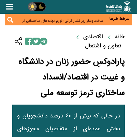
هشدار بانک مرکزی درباره اعتباردهی دیجیتال؛ «الان بخر،
بعداً پرداخت کن» زیر ذره‌بین ریسک بدهی
برق واحدهای تولیدی بدهکار فعلاً قطع نمی‌شود
سرخط خبرها
ساخت‌وساز زیر فشار گرانی؛ تورم نهاده‌های ساختمانی از
۱۰۶ درصد گذشت
کالابرگ در مسیر خلق ارزش؛ چرا حفظ قدرت خرید فقط
با افزایش اعتبار ممکن نیست؟
خانه
اقتصادی
احراز سکونت مشمولان کالابرگ آغاز شد؛ مهلت تا پایان
شهریور
تعاون و اشتغال
پارادوکسِ حضور زنان در دانشگاه
و غیبت در اقتصاد/انسداد
ساختاری ترمز توسعه ملی
در حالی که بیش از ۶۰ درصد دانشجویان و
بخش عمده‌ای از متقاضیان مجوزهای