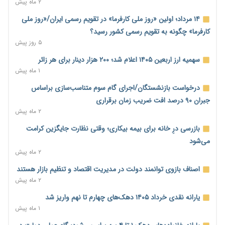
۲ ماه پیش
سوخت به یورو ۵
۴ ساعت پیش
۱۴ مرداد؛ اولین «روز ملی کارفرما» در تقویم رسمی ایران/«روز ملی
کارفرما» چگونه به تقویم رسمی کشور رسید؟
کیف پول ایران؛ از ابزار پرداخت تا سکوی اعتباردهی و خدمات بانکی
۵ روز پیش
۵ ساعت پیش
سهمیه ارز اربعین ۱۴۰۵ اعلام شد؛ ۲۰۰ هزار دینار برای هر زائر
کاهش تقاضا حباب سکه را به زیر ۳ میلیون تومان رساند؛ هشدار
۱ ماه پیش
درباره ریسک خروج طلا از کشور
۵ ساعت پیش
درخواست بازنشستگان/اجرای گام سوم متناسب‌سازی براساس
جبران ۹۰ درصد افت ضریب زمان برقراری
۷ میلیارد دلار از تسهیلات نفتی صندوق توسعه ملی معوق شد؛
۲ ماه پیش
مطالبات نفتی ۷۸ درصد + فیلم
۵ ساعت پیش
بازرسی درِ خانه برای بیمه بیکاری؛ وقتی نظارت جایگزین کرامت
می‌شود
دولت مسئولیت احراز اهلیت کارت‌های بازرگانی را از اتاق گرفت؛
۲ ماه پیش
هشدار درباره مسیرهای فسادزا
۶ ساعت پیش
اصناف بازوی توانمند دولت در مدیریت اقتصاد و تنظیم بازار هستند
۲ ماه پیش
بانک مرکزی برای تسهیل تجارت خارجی و تأمین مالی پروژه‌ها به
شبکه بانکی فراخوان داد + فیلم
یارانه نقدی خرداد ۱۴۰۵ دهک‌های چهارم تا نهم واریز شد
۷ ساعت پیش
۱ ماه پیش
دولت در حال تأمین منابع جدید برای افزایش اعتبار کالابرگ؛