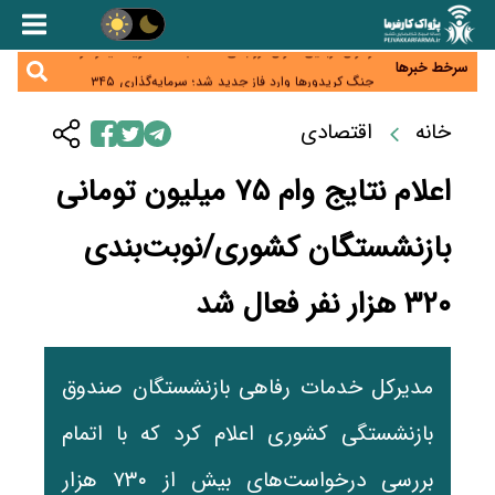
همایش و مسابقه نذری ماه صفر برگزار شد
زائران اربعین نگران ارز باقی‌مانده نباشند؛ خرید دینار در
بانک‌ها و صرافی‌ها
سرخط خبرها
جنگ کریدورها وارد فاز جدید شد؛ سرمایه‌گذاری ۳۴۵
میلیارد دلاری اوراسیا تا ۲۰۳۵
پارادوکس اینترنت در ایران؛ مصرف‌کننده بیشتر می‌پردازد،
خانه
اقتصادی
شبکه کمتر توسعه می‌یابد
تأمین سرمایه در گردش بدون خلق نقدینگی؛ نقش
جدید سیاست‌های مالیاتی در حمایت از تولید
اعلام نتایج وام ۷۵ میلیون تومانی
بازنشستگان کشوری/نوبت‌بندی
۳۲۰ هزار نفر فعال شد
مدیرکل خدمات رفاهی بازنشستگان صندوق
بازنشستگی کشوری اعلام کرد که با اتمام
بررسی درخواست‌های بیش از ۷۳۰ هزار