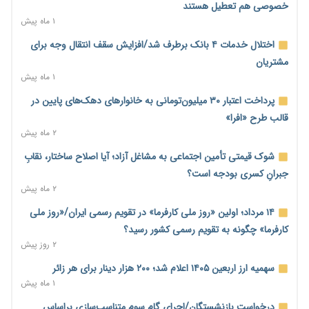
احتمال اختلال ۲۴ ساعته در سامانه‌های تأمین اجتماعی
خصوصی هم تعطیل هستند
۲ روز پیش
۱ ماه پیش
آغاز اجرای پایلوت «ردا کارت» برای دانشجویان تحصیلات تکمیلی
اختلال خدمات ۴ بانک برطرف شد/افزایش سقف انتقال وجه برای
۲ روز پیش
مشتریان
۱ ماه پیش
محدودیت تازه برای شبکه بانکی؛ افزایش سپرده قانونی با هدف
کنترل تورم
پرداخت اعتبار ۳۰ میلیون‌تومانی به خانوارهای دهک‌های پایین در
۲ روز پیش
قالب طرح «افرا»
۲ ماه پیش
ترمز تولید خودرو کشیده شد؛ افت ۲۵ درصدی تیراژ ایران‌خودرو،
سایپا و پارس‌خودرو
شوک قیمتی تأمین اجتماعی به مشاغل آزاد؛ آیا اصلاح ساختار، نقابِ
۲ روز پیش
جبرانِ کسری بودجه است؟
۲ ماه پیش
بنگاه‌داری بانک‌ها؛ مانع بزرگ خانه‌دار شدن مستأجران
۲ روز پیش
۱۴ مرداد؛ اولین «روز ملی کارفرما» در تقویم رسمی ایران/«روز ملی
کارفرما» چگونه به تقویم رسمی کشور رسید؟
نماینده مجلس: توسعه مرزهای زمینی به راهبرد تأمین کالاهای
۲ روز پیش
اساسی تبدیل شود
۲ روز پیش
سهمیه ارز اربعین ۱۴۰۵ اعلام شد؛ ۲۰۰ هزار دینار برای هر زائر
۱ ماه پیش
خانه کارگر قزوین: شکاف دستمزد و هزینه معیشت هر روز عمیق‌تر
می‌شود
درخواست بازنشستگان/اجرای گام سوم متناسب‌سازی براساس