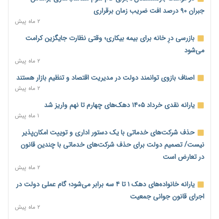
۲ روز پیش
جبران ۹۰ درصد افت ضریب زمان برقراری
۲ ماه پیش
رئیس سازمان امور مالیاتی: بلاگرهای پردرآمد مشمول پرداخت
مالیات هستند
بازرسی درِ خانه برای بیمه بیکاری؛ وقتی نظارت جایگزین کرامت
۲ روز پیش
می‌شود
۲ ماه پیش
پیش‌بینی افزایش تولید برنج؛ نیاز وارداتی کشور به ۵۰۰ هزار تن
کاهش می‌یابد
اصناف بازوی توانمند دولت در مدیریت اقتصاد و تنظیم بازار هستند
۲ روز پیش
۲ ماه پیش
امضای تفاهم‌نامه تجاری ایران و پاکستان؛ هدف‌گذاری تجارت ۱۰
یارانه نقدی خرداد ۱۴۰۵ دهک‌های چهارم تا نهم واریز شد
میلیارد دلاری
۱ ماه پیش
۲ روز پیش
حذف شرکت‌های خدماتی با یک دستور اداری و توییت امکان‌پذیر
اختیارات جدید گمرکات برای تمدید ورود موقت کالا و خودرو تا
نیست/ تصمیم دولت برای حذف شرکت‌های خدماتی با چندین قانون
پایان شهریور ابلاغ شد
در تعارض است
۲ روز پیش
۲ ماه پیش
فهرست کالاهای فولادی و فلزات مشمول بازگشت ۱۰۰ درصد ارز
یارانه خانواده‌های دهک ۱ تا ۴ سه برابر می‌شود؛ گام عملی دولت در
صادراتی ابلاغ شد
اجرای قانون جوانی جمعیت
۲ روز پیش
۲ ماه پیش