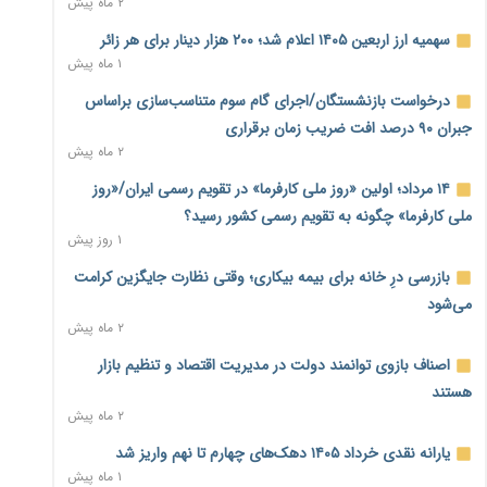
۲ ماه پیش
نماینده مجلس: توسعه مرزهای زمینی به راهبرد تأمین کالاهای
سهمیه ارز اربعین ۱۴۰۵ اعلام شد؛ ۲۰۰ هزار دینار برای هر زائر
اساسی تبدیل شود
۱ ماه پیش
۱ روز پیش
درخواست بازنشستگان/اجرای گام سوم متناسب‌سازی براساس
خانه کارگر قزوین: شکاف دستمزد و هزینه معیشت هر روز عمیق‌تر
جبران ۹۰ درصد افت ضریب زمان برقراری
می‌شود
۲ ماه پیش
۱ روز پیش
۱۴ مرداد؛ اولین «روز ملی کارفرما» در تقویم رسمی ایران/«روز
رئیس سازمان امور مالیاتی: بلاگرهای پردرآمد مشمول پرداخت
ملی کارفرما» چگونه به تقویم رسمی کشور رسید؟
مالیات هستند
۱ روز پیش
۱ روز پیش
بازرسی درِ خانه برای بیمه بیکاری؛ وقتی نظارت جایگزین کرامت
پیش‌بینی افزایش تولید برنج؛ نیاز وارداتی کشور به ۵۰۰ هزار تن
می‌شود
کاهش می‌یابد
۲ ماه پیش
۱ روز پیش
اصناف بازوی توانمند دولت در مدیریت اقتصاد و تنظیم بازار
امضای تفاهم‌نامه تجاری ایران و پاکستان؛ هدف‌گذاری تجارت ۱۰
هستند
میلیارد دلاری
۲ ماه پیش
۱ روز پیش
یارانه نقدی خرداد ۱۴۰۵ دهک‌های چهارم تا نهم واریز شد
اختیارات جدید گمرکات برای تمدید ورود موقت کالا و خودرو تا
۱ ماه پیش
پایان شهریور ابلاغ شد