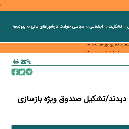
26
ی
تشکل‌ها
اجتماعی
سیاسی
حوادث کار
شورا‎های عالی
پیوندها
ر بانک‌ها و صرافی‌ها
د، شبکه کمتر توسعه می‌یابد
 سیاست‌های مالیاتی در حمایت از تولید
 دیدند/تشکیل صندوق ویژه بازسازی