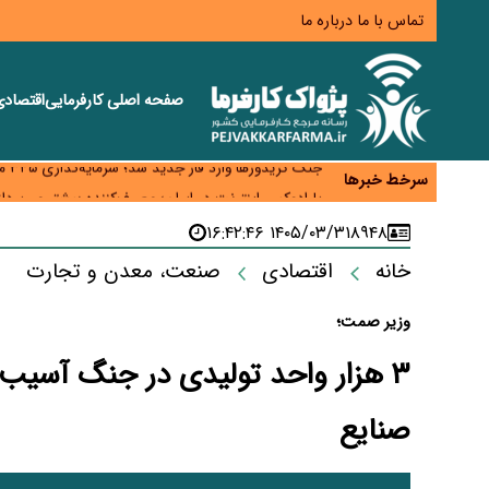
تماس با ما
درباره ما
صفحه اصلی
کارفرمایی
اقتصاد
زائران اربعین نگران ارز باقی‌مانده نباشند؛ خرید دینار د
جنگ کریدورها وارد فاز جدید شد؛ سرمایه‌گذاری ۳۴۵ میلیارد دلاری اوراسیا تا ۲۰۳۵
سرخط خبرها
پارادوکس اینترنت در ایران؛ مصرف‌کننده بیشتر می‌پرداز
تأمین سرمایه در گردش بدون خلق نقدینگی؛ نقش جدید
۱۴۰۵/۰۳/۳۱ ۱۶:۴۲:۴۶
۸۹۴۸
معمای تأمین ۸۰ همت معوقات بازنشستگان؛ بانک رفاه وارد میدان شد
خانه
اقتصادی
صنعت، معدن و تجارت
وزیر صمت؛
۳ هزار واحد تولیدی در جنگ آسیب
صنایع