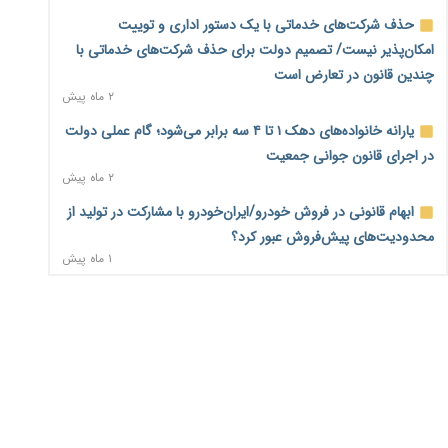
۱ روز پیش
حذف شرکت‌های خدماتی با یک دستور اداری و توییت
امکان‌پذیر نیست/ تصمیم دولت برای حذف شرکت‌های خدماتی با
فهرست کالاهای فولادی و فلزات مشمول بازگشت ۱۰۰ درصد ارز
چندین قانون در تعارض است
صادراتی ابلاغ شد
۲ ماه پیش
۱ روز پیش
یارانه خانواده‌های دهک ۱ تا ۴ سه برابر می‌شود؛ گام عملی دولت
مرحله سیزدهم کالابرگ در سایه تورم؛ قدرت خرید یارانه
در اجرای قانون جوانی جمعیت
یک‌میلیونی بیش از پیش آب رفت
۲ ماه پیش
۱ روز پیش
ابهام قانونی در فروش خودرو/ایران‌خودرو با مشارکت در تولید از
۱۴ مرداد؛ اولین «روز ملی کارفرما» در تقویم رسمی ایران/«روز
محدودیت‌های پیش‌فروش عبور کرد؟
ملی کارفرما» چگونه به تقویم رسمی کشور رسید؟
۱ ماه پیش
۱ روز پیش
سه نماد جدید اخزا در فرابورس پذیرش شد
سکه در یک قدمی ۱۸۵ میلیون تومان
۲ ماه پیش
۳ روز پیش
ثبت نادرست عنوان شغلی، کارگر و کارفرما را با جریمه و شکایت
تشکل‌ها در مسیر ارتقای تاب‌آوری اعضا برنامه‌ریزی کنند
۳ روز پیش
روبه‌رو می‌کند
۲ ماه پیش
ساماندهی نیروهای شرکتی نباید قربانی ملاحظات انتخاباتی
شود/برخی نمایندگان به دنبال حذف شرکت‌هایی که وجود ندارند!