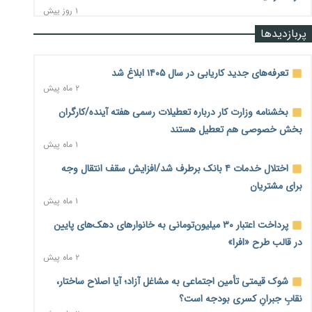
۱ روز پیش
پربازدیدها
رشد ۷۵ هزار میلیاردی بازار خرید اعتباری؛ فین‌تک‌ها وارد میدان
شدند
۱ روز پیش
تعرفه‌های جدید کاریابی در سال ۱۴۰۵ ابلاغ شد
۲ ماه پیش
احتمال اختلال ۲۴ ساعته در سامانه‌های تأمین اجتماعی
۱ روز پیش
بخشنامه وزارت کار درباره تعطیلات رسمی هفته آینده/کارگران
بخش خصوصی هم تعطیل هستند
آغاز اجرای پایلوت «ردا کارت» برای دانشجویان تحصیلات تکمیلی
۱ ماه پیش
۱ روز پیش
اختلال خدمات ۴ بانک برطرف شد/افزایش سقف انتقال وجه
محدودیت تازه برای شبکه بانکی؛ افزایش سپرده قانونی با هدف
برای مشتریان
کنترل تورم
۱ ماه پیش
۱ روز پیش
پرداخت اعتبار ۳۰ میلیون‌تومانی به خانوارهای دهک‌های پایین
ترمز تولید خودرو کشیده شد؛ افت ۲۵ درصدی تیراژ ایران‌خودرو،
در قالب طرح «افرا»
سایپا و پارس‌خودرو
۲ ماه پیش
۱ روز پیش
شوک قیمتی تأمین اجتماعی به مشاغل آزاد؛ آیا اصلاح ساختار،
بنگاه‌داری بانک‌ها؛ مانع بزرگ خانه‌دار شدن مستأجران
۱ روز پیش
نقابِ جبرانِ کسری بودجه است؟