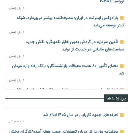
اوراسیا تا ۲۰۳۵
۲ روز پیش
پارادوکس اینترنت در ایران؛ مصرف‌کننده بیشتر می‌پردازد، شبکه
کمتر توسعه می‌یابد
۲ روز پیش
تأمین سرمایه در گردش بدون خلق نقدینگی؛ نقش جدید
سیاست‌های مالیاتی در حمایت از تولید
۲ روز پیش
معمای تأمین ۸۰ همت معوقات بازنشستگان؛ بانک رفاه وارد میدان
شد
۲ روز پیش
فشار اقتصادی در مسیر صعود؛ شاخص فلاکت کشور از ۹۰ به ۹۶
درصد رسید
پربازدیدها
۲ روز پیش
رشد ۷۵ هزار میلیاردی بازار خرید اعتباری؛ فین‌تک‌ها وارد میدان
تعرفه‌های جدید کاریابی در سال ۱۴۰۵ ابلاغ شد
شدند
۲ ماه پیش
۲ روز پیش
بخشنامه وزارت کار درباره تعطیلات رسمی هفته آینده/کارگران بخش