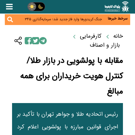
همایش و مسابقه نذری ماه صفر برگزار شد
زائران اربعین نگران ارز باقی‌مانده نباشند؛ خرید دینار در
بانک‌ها و صرافی‌ها
سرخط خبرها
جنگ کریدورها وارد فاز جدید شد؛ سرمایه‌گذاری ۳۴۵
میلیارد دلاری اوراسیا تا ۲۰۳۵
پارادوکس اینترنت در ایران؛ مصرف‌کننده بیشتر می‌پردازد،
شبکه کمتر توسعه می‌یابد
خانه
کارفرمایی
تأمین سرمایه در گردش بدون خلق نقدینگی؛ نقش
جدید سیاست‌های مالیاتی در حمایت از تولید
بازار و اصناف
مقابله با پولشویی در بازار طلا/
کنترل هویت خریداران برای همه
مبالغ
رئیس اتحادیه طلا و جواهر تهران با تأکید بر
اجرای قوانین مبارزه با پولشویی اعلام کرد