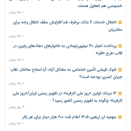
احتمال اختلال ۲۴ ساعته در سامانه‌های تأمین اجتماعی
خصوصی هم تعطیل هستند
۲ روز پیش
۱ ماه پیش
آغاز اجرای پایلوت «ردا کارت» برای دانشجویان تحصیلات تکمیلی
اختلال خدمات ۴ بانک برطرف شد/افزایش سقف انتقال وجه برای
۲ روز پیش
مشتریان
۱ ماه پیش
محدودیت تازه برای شبکه بانکی؛ افزایش سپرده قانونی با هدف
کنترل تورم
پرداخت اعتبار ۳۰ میلیون‌تومانی به خانوارهای دهک‌های پایین در
۲ روز پیش
قالب طرح «افرا»
۲ ماه پیش
ترمز تولید خودرو کشیده شد؛ افت ۲۵ درصدی تیراژ ایران‌خودرو،
سایپا و پارس‌خودرو
شوک قیمتی تأمین اجتماعی به مشاغل آزاد؛ آیا اصلاح ساختار، نقابِ
۲ روز پیش
جبرانِ کسری بودجه است؟
۲ ماه پیش
بنگاه‌داری بانک‌ها؛ مانع بزرگ خانه‌دار شدن مستأجران
۲ روز پیش
۱۴ مرداد؛ اولین «روز ملی کارفرما» در تقویم رسمی ایران/«روز ملی
کارفرما» چگونه به تقویم رسمی کشور رسید؟
نماینده مجلس: توسعه مرزهای زمینی به راهبرد تأمین کالاهای
۳ روز پیش
اساسی تبدیل شود
۲ روز پیش
سهمیه ارز اربعین ۱۴۰۵ اعلام شد؛ ۲۰۰ هزار دینار برای هر زائر
۱ ماه پیش
خانه کارگر قزوین: شکاف دستمزد و هزینه معیشت هر روز عمیق‌تر