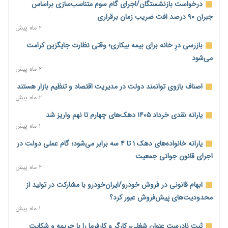
می‌شود
درخواست بازنشستگان/اجرای گام سوم متناسب‌سازی براساس
۲ روز پیش
جبران ۹۰ درصد افت ضریب زمان برقراری
۲ ماه پیش
رئیس سازمان امور مالیاتی: بلاگرهای پردرآمد مشمول پرداخت
مالیات هستند
بازرسی درِ خانه برای بیمه بیکاری؛ وقتی نظارت جایگزین کرامت
۲ روز پیش
می‌شود
۲ ماه پیش
پیش‌بینی افزایش تولید برنج؛ نیاز وارداتی کشور به ۵۰۰ هزار تن
کاهش می‌یابد
اصناف بازوی توانمند دولت در مدیریت اقتصاد و تنظیم بازار هستند
۲ روز پیش
۲ ماه پیش
امضای تفاهم‌نامه تجاری ایران و پاکستان؛ هدف‌گذاری تجارت ۱۰
یارانه نقدی خرداد ۱۴۰۵ دهک‌های چهارم تا نهم واریز شد
میلیارد دلاری
۱ ماه پیش
۲ روز پیش
یارانه خانواده‌های دهک ۱ تا ۴ سه برابر می‌شود؛ گام عملی دولت در
اختیارات جدید گمرکات برای تمدید ورود موقت کالا و خودرو تا
اجرای قانون جوانی جمعیت
پایان شهریور ابلاغ شد
۲ ماه پیش
۲ روز پیش
ابهام قانونی در فروش خودرو/ایران‌خودرو با مشارکت در تولید از
فهرست کالاهای فولادی و فلزات مشمول بازگشت ۱۰۰ درصد ارز
محدودیت‌های پیش‌فروش عبور کرد؟
صادراتی ابلاغ شد
۱ ماه پیش
۲ روز پیش
ثبت نادرست عنوان شغلی، کارگر و کارفرما را با جریمه و شکایت