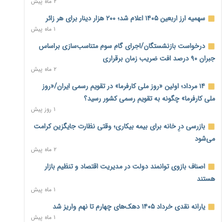
۲ ماه پیش
نماینده مجلس: توسعه مرزهای زمینی به راهبرد تأمین کالاهای
سهمیه ارز اربعین ۱۴۰۵ اعلام شد؛ ۲۰۰ هزار دینار برای هر زائر
اساسی تبدیل شود
۱ ماه پیش
۱۸ ساعت پیش
درخواست بازنشستگان/اجرای گام سوم متناسب‌سازی براساس
خانه کارگر قزوین: شکاف دستمزد و هزینه معیشت هر روز عمیق‌تر
جبران ۹۰ درصد افت ضریب زمان برقراری
می‌شود
۲ ماه پیش
۱۸ ساعت پیش
۱۴ مرداد؛ اولین «روز ملی کارفرما» در تقویم رسمی ایران/«روز
رئیس سازمان امور مالیاتی: بلاگرهای پردرآمد مشمول پرداخت
ملی کارفرما» چگونه به تقویم رسمی کشور رسید؟
مالیات هستند
۱ روز پیش
۱۹ ساعت پیش
بازرسی درِ خانه برای بیمه بیکاری؛ وقتی نظارت جایگزین کرامت
پیش‌بینی افزایش تولید برنج؛ نیاز وارداتی کشور به ۵۰۰ هزار تن
می‌شود
کاهش می‌یابد
۲ ماه پیش
۱۹ ساعت پیش
اصناف بازوی توانمند دولت در مدیریت اقتصاد و تنظیم بازار
امضای تفاهم‌نامه تجاری ایران و پاکستان؛ هدف‌گذاری تجارت ۱۰
هستند
میلیارد دلاری
۱ ماه پیش
۲۰ ساعت پیش
یارانه نقدی خرداد ۱۴۰۵ دهک‌های چهارم تا نهم واریز شد
اختیارات جدید گمرکات برای تمدید ورود موقت کالا و خودرو تا
۱ ماه پیش
پایان شهریور ابلاغ شد