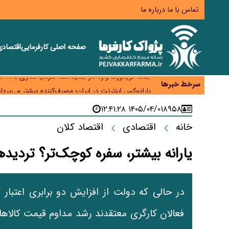
تماس با ما
درباره ما
صفحه اصلی
کارفرمایی
اقتصاد
زائران اربعین نگران ارز باقی‌مانده نباشند؛ خرید دینار د
جنگ کریدورها وارد فاز جدید شد؛ سرمایه‌گذاری ۳۴۵ میلیارد دلاری اوراسیا تا ۲۰۳۵
سرخط خبرها
پارادوکس اینترنت در ایران؛ مصرف‌کننده بیشتر می‌پرداز
تأمین سرمایه در گردش بدون خلق نقدینگی؛ نقش جدید
۱۴۰۵/۰۴/۰۱ ۱۲:۴۱:۲۸
۸۹۵۸
معمای تأمین ۸۰ همت معوقات بازنشستگان؛ بانک رفاه وارد میدان شد
خانه
اقتصادی
اقتصاد کلان
یارانه بیشتر، سفره کوچک‌تر؟ تردیده
در حالی که دولت از افزایش دو برابری اعتبار ک
فعالان کارگری معتقدند رشد مداوم قیمت کالاها