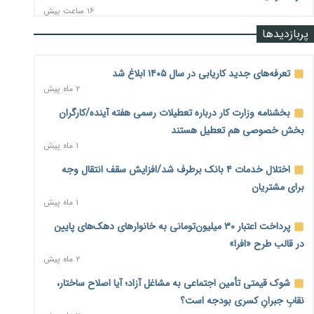
۱۶ ساعت پیش
پربازدیدها
رشد ۷۵ هزار میلیاردی بازار خرید اعتباری؛ فین‌تک‌ها وارد میدان
شدند
۱۶ ساعت پیش
تعرفه‌های جدید کاریابی در سال ۱۴۰۵ ابلاغ شد
۲ ماه پیش
احتمال اختلال ۲۴ ساعته در سامانه‌های تأمین اجتماعی
۱۷ ساعت پیش
بخشنامه وزارت کار درباره تعطیلات رسمی هفته آینده/کارگران
بخش خصوصی هم تعطیل هستند
آغاز اجرای پایلوت «ردا کارت» برای دانشجویان تحصیلات تکمیلی
۱ ماه پیش
۱۷ ساعت پیش
اختلال خدمات ۴ بانک برطرف شد/افزایش سقف انتقال وجه
محدودیت تازه برای شبکه بانکی؛ افزایش سپرده قانونی با هدف
برای مشتریان
کنترل تورم
۱ ماه پیش
۱۷ ساعت پیش
پرداخت اعتبار ۳۰ میلیون‌تومانی به خانوارهای دهک‌های پایین
ترمز تولید خودرو کشیده شد؛ افت ۲۵ درصدی تیراژ ایران‌خودرو،
در قالب طرح «افرا»
سایپا و پارس‌خودرو
۲ ماه پیش
۱۷ ساعت پیش
شوک قیمتی تأمین اجتماعی به مشاغل آزاد؛ آیا اصلاح ساختار،
بنگاه‌داری بانک‌ها؛ مانع بزرگ خانه‌دار شدن مستأجران
۱۸ ساعت پیش
نقابِ جبرانِ کسری بودجه است؟