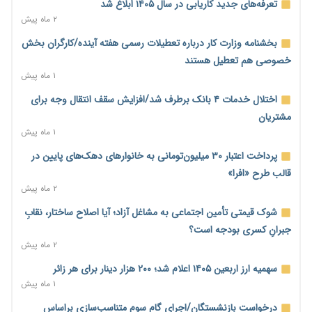
تعرفه‌های جدید کاریابی در سال ۱۴۰۵ ابلاغ شد
احتمال اختلال ۲۴ ساعته در سامانه‌های تأمین اجتماعی
۲ ماه پیش
۱ روز پیش
بخشنامه وزارت کار درباره تعطیلات رسمی هفته آینده/کارگران بخش
آغاز اجرای پایلوت «ردا کارت» برای دانشجویان تحصیلات تکمیلی
خصوصی هم تعطیل هستند
۱ روز پیش
۱ ماه پیش
محدودیت تازه برای شبکه بانکی؛ افزایش سپرده قانونی با هدف
اختلال خدمات ۴ بانک برطرف شد/افزایش سقف انتقال وجه برای
کنترل تورم
مشتریان
۱ روز پیش
۱ ماه پیش
ترمز تولید خودرو کشیده شد؛ افت ۲۵ درصدی تیراژ ایران‌خودرو،
پرداخت اعتبار ۳۰ میلیون‌تومانی به خانوارهای دهک‌های پایین در
سایپا و پارس‌خودرو
قالب طرح «افرا»
۱ روز پیش
۲ ماه پیش
بنگاه‌داری بانک‌ها؛ مانع بزرگ خانه‌دار شدن مستأجران
شوک قیمتی تأمین اجتماعی به مشاغل آزاد؛ آیا اصلاح ساختار، نقابِ
۱ روز پیش
جبرانِ کسری بودجه است؟
۲ ماه پیش
نماینده مجلس: توسعه مرزهای زمینی به راهبرد تأمین کالاهای
اساسی تبدیل شود
سهمیه ارز اربعین ۱۴۰۵ اعلام شد؛ ۲۰۰ هزار دینار برای هر زائر
۱ روز پیش
۱ ماه پیش
خانه کارگر قزوین: شکاف دستمزد و هزینه معیشت هر روز عمیق‌تر
درخواست بازنشستگان/اجرای گام سوم متناسب‌سازی براساس