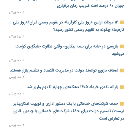
می‌شود
جبران ۹۰ درصد افت ضریب زمان برقراری
۱ روز پیش
۲ ماه پیش
رئیس سازمان امور مالیاتی: بلاگرهای پردرآمد مشمول پرداخت
۱۴ مرداد؛ اولین «روز ملی کارفرما» در تقویم رسمی ایران/«روز ملی
مالیات هستند
کارفرما» چگونه به تقویم رسمی کشور رسید؟
۱ روز پیش
۱ روز پیش
پیش‌بینی افزایش تولید برنج؛ نیاز وارداتی کشور به ۵۰۰ هزار تن
بازرسی درِ خانه برای بیمه بیکاری؛ وقتی نظارت جایگزین کرامت
کاهش می‌یابد
می‌شود
۱ روز پیش
۲ ماه پیش
امضای تفاهم‌نامه تجاری ایران و پاکستان؛ هدف‌گذاری تجارت ۱۰
اصناف بازوی توانمند دولت در مدیریت اقتصاد و تنظیم بازار هستند
میلیارد دلاری
۲ ماه پیش
۱ روز پیش
یارانه نقدی خرداد ۱۴۰۵ دهک‌های چهارم تا نهم واریز شد
اختیارات جدید گمرکات برای تمدید ورود موقت کالا و خودرو تا
۱ ماه پیش
پایان شهریور ابلاغ شد
حذف شرکت‌های خدماتی با یک دستور اداری و توییت امکان‌پذیر
۱ روز پیش
نیست/ تصمیم دولت برای حذف شرکت‌های خدماتی با چندین قانون
فهرست کالاهای فولادی و فلزات مشمول بازگشت ۱۰۰ درصد ارز
در تعارض است
صادراتی ابلاغ شد
۲ ماه پیش
۱ روز پیش