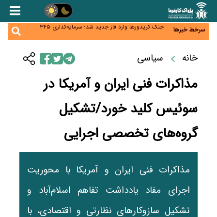
زائران اربعین نگران ارز باقی‌مانده نباشند؛ خرید دینار در
بانک‌ها و صرافی‌ها
جنگ کریدورها وارد فاز جدید شد؛ سرمایه‌گذاری ۳۴۵
سرخط خبرها
میلیارد دلاری اوراسیا تا ۲۰۳۵
پارادوکس اینترنت در ایران؛ مصرف‌کننده بیشتر می‌پردازد،
شبکه کمتر توسعه می‌یابد
تأمین سرمایه در گردش بدون خلق نقدینگی؛ نقش
خانه
سیاسی
جدید سیاست‌های مالیاتی در حمایت از تولید
معمای تأمین ۸۰ همت معوقات بازنشستگان؛ بانک رفاه
وارد میدان شد
مذاکرات فنی ایران و آمریکا در
سوئیس کلید خورد/تشکیل
گروه‌های تخصصی اجرایی
مذاکرات فنی ایران و آمریکا با محوریت
اجرای مفاد یادداشت تفاهم اسلام‌آباد و
تشکیل سازوکارهای نظارتی و اقتصادی، با