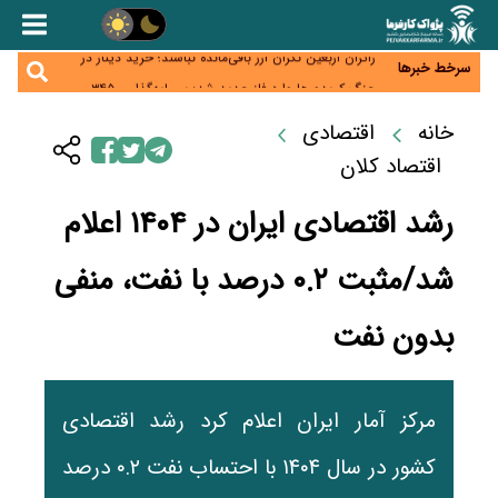
همایش و مسابقه نذری ماه صفر برگزار شد
زائران اربعین نگران ارز باقی‌مانده نباشند؛ خرید دینار در
سرخط خبرها
بانک‌ها و صرافی‌ها
جنگ کریدورها وارد فاز جدید شد؛ سرمایه‌گذاری ۳۴۵
میلیارد دلاری اوراسیا تا ۲۰۳۵
پارادوکس اینترنت در ایران؛ مصرف‌کننده بیشتر می‌پردازد،
خانه
اقتصادی
شبکه کمتر توسعه می‌یابد
تأمین سرمایه در گردش بدون خلق نقدینگی؛ نقش
اقتصاد کلان
جدید سیاست‌های مالیاتی در حمایت از تولید
رشد اقتصادی ایران در ۱۴۰۴ اعلام
شد/مثبت ۰.۲ درصد با نفت، منفی
بدون نفت
مرکز آمار ایران اعلام کرد رشد اقتصادی
کشور در سال ۱۴۰۴ با احتساب نفت ۰.۲ درصد