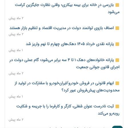
مالیات هستند
بازرسی درِ خانه برای بیمه بیکاری؛ وقتی نظارت جایگزین کرامت
۲ روز پیش
می‌شود
۲ ماه پیش
پیش‌بینی افزایش تولید برنج؛ نیاز وارداتی کشور به ۵۰۰ هزار تن
کاهش می‌یابد
اصناف بازوی توانمند دولت در مدیریت اقتصاد و تنظیم بازار هستند
۲ روز پیش
۲ ماه پیش
امضای تفاهم‌نامه تجاری ایران و پاکستان؛ هدف‌گذاری تجارت ۱۰
یارانه نقدی خرداد ۱۴۰۵ دهک‌های چهارم تا نهم واریز شد
میلیارد دلاری
۱ ماه پیش
۲ روز پیش
یارانه خانواده‌های دهک ۱ تا ۴ سه برابر می‌شود؛ گام عملی دولت در
اختیارات جدید گمرکات برای تمدید ورود موقت کالا و خودرو تا
اجرای قانون جوانی جمعیت
پایان شهریور ابلاغ شد
۲ ماه پیش
۲ روز پیش
ابهام قانونی در فروش خودرو/ایران‌خودرو با مشارکت در تولید از
فهرست کالاهای فولادی و فلزات مشمول بازگشت ۱۰۰ درصد ارز
محدودیت‌های پیش‌فروش عبور کرد؟
صادراتی ابلاغ شد
۱ ماه پیش
۲ روز پیش
ثبت نادرست عنوان شغلی، کارگر و کارفرما را با جریمه و شکایت
مرحله سیزدهم کالابرگ در سایه تورم؛ قدرت خرید یارانه یک‌میلیونی
روبه‌رو می‌کند
بیش از پیش آب رفت
۲ ماه پیش
۲ روز پیش