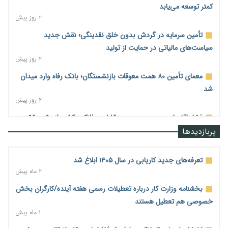
کمتر توسعه می‌یابد
۲ روز پیش
تأمین سرمایه در گردش بدون خلق نقدینگی؛ نقش جدید
سیاست‌های مالیاتی در حمایت از تولید
۲ روز پیش
معمای تأمین ۸۰ همت معوقات بازنشستگان؛ بانک رفاه وارد میدان
شد
۲ روز پیش
فشار اقتصادی در مسیر صعود؛ شاخص فلاکت کشور از ۹۰ به ۹۶
درصد رسید
پربازدیدها
۲ روز پیش
رشد ۷۵ هزار میلیاردی بازار خرید اعتباری؛ فین‌تک‌ها وارد میدان
تعرفه‌های جدید کاریابی در سال ۱۴۰۵ ابلاغ شد
شدند
۲ ماه پیش
۲ روز پیش
بخشنامه وزارت کار درباره تعطیلات رسمی هفته آینده/کارگران بخش
احتمال اختلال ۲۴ ساعته در سامانه‌های تأمین اجتماعی
خصوصی هم تعطیل هستند
۲ روز پیش
۱ ماه پیش