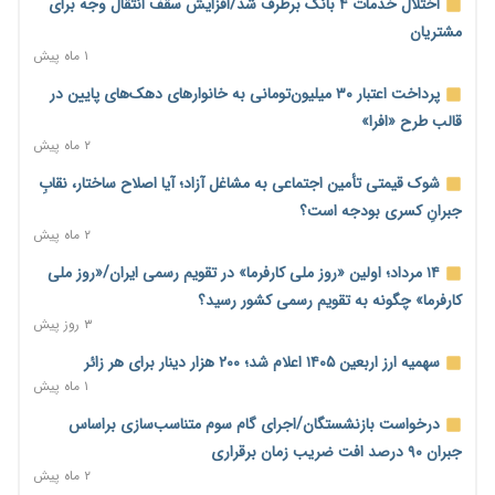
آغاز اجرای پایلوت «ردا کارت» برای دانشجویان تحصیلات تکمیلی
اختلال خدمات ۴ بانک برطرف شد/افزایش سقف انتقال وجه برای
۲ روز پیش
مشتریان
۱ ماه پیش
محدودیت تازه برای شبکه بانکی؛ افزایش سپرده قانونی با هدف
کنترل تورم
پرداخت اعتبار ۳۰ میلیون‌تومانی به خانوارهای دهک‌های پایین در
۲ روز پیش
قالب طرح «افرا»
۲ ماه پیش
ترمز تولید خودرو کشیده شد؛ افت ۲۵ درصدی تیراژ ایران‌خودرو،
سایپا و پارس‌خودرو
شوک قیمتی تأمین اجتماعی به مشاغل آزاد؛ آیا اصلاح ساختار، نقابِ
۲ روز پیش
جبرانِ کسری بودجه است؟
۲ ماه پیش
بنگاه‌داری بانک‌ها؛ مانع بزرگ خانه‌دار شدن مستأجران
۲ روز پیش
۱۴ مرداد؛ اولین «روز ملی کارفرما» در تقویم رسمی ایران/«روز ملی
کارفرما» چگونه به تقویم رسمی کشور رسید؟
نماینده مجلس: توسعه مرزهای زمینی به راهبرد تأمین کالاهای
۳ روز پیش
اساسی تبدیل شود
۲ روز پیش
سهمیه ارز اربعین ۱۴۰۵ اعلام شد؛ ۲۰۰ هزار دینار برای هر زائر
۱ ماه پیش
خانه کارگر قزوین: شکاف دستمزد و هزینه معیشت هر روز عمیق‌تر
می‌شود
درخواست بازنشستگان/اجرای گام سوم متناسب‌سازی براساس
۲ روز پیش
جبران ۹۰ درصد افت ضریب زمان برقراری
۲ ماه پیش
رئیس سازمان امور مالیاتی: بلاگرهای پردرآمد مشمول پرداخت