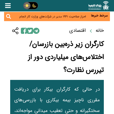
هشدار درباره کاهش عرضه مسکن اجاره‌ای؛ دولت
واحدهای خود را وارد بازار کند
رسانه تخصصی باید مطالبه‌گری، دقت و استقلال را
سرلوحه کار خود قرار دهد
سرخط خبرها
احراز صلاحیت ۱۹۴۱ مدیر در شرکت‌های وزارت کار انجام
نشده است؛ شایسته‌سالاری زیر فشار؟
صادرات محصولات آب‌بر در اوج خشکسالی؛ تراز تجاری
به چه قیمتی؟
خانه
اقتصادی
موبایل گران می‌شود؟ هزینه واردات ۱۰ برابر شد، ثبت
سفارش همچنان متوقف است
کارگران زیر ذره‌بین بازرسان/
اختلاس‌های میلیاردی دور از
تیررس نظارت؟
در حالی که کارگران بیکار برای دریافت
مقرری ناچیز بیمه بیکاری با بازرسی‌های
سختگیرانه و حتی تعقیب میدانی مواجه‌اند،