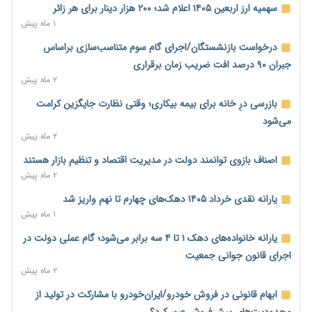
سهمیه ارز اربعین ۱۴۰۵ اعلام شد؛ ۲۰۰ هزار دینار برای هر زائر
ناترازی برق ۳۰ درصد کاهش یافت؛ وعده وزارت نیرو برای رفع
۱ ماه پیش
محدودیت صنایع
درخواست بازنشستگان/اجرای گام سوم متناسب‌سازی براساس
۱۸ ساعت پیش
جبران ۹۰ درصد افت ضریب زمان برقراری
ورود بخش خصوصی به حکمرانی اشتغال؛ «یاوران پیشرفت»
۲ ماه پیش
امسال گسترده‌تر می‌شود
بازرسی درِ خانه برای بیمه بیکاری؛ وقتی نظارت جایگزین کرامت
۱۸ ساعت پیش
می‌شود
مطالبه کارگران جنوب برای پرداخت «حق جنگ»؛ از نفت و گاز تا
۲ ماه پیش
شبکه برق
اصناف بازوی توانمند دولت در مدیریت اقتصاد و تنظیم بازار هستند
۱۸ ساعت پیش
۲ ماه پیش
حساب‌های شرکت ملی نفت در بانک صنعت و معدن مسدود شد؛
یارانه نقدی خرداد ۱۴۰۵ دهک‌های چهارم تا نهم واریز شد
بدهی یک میلیارد دلاری
۱ ماه پیش
۱۸ ساعت پیش
یارانه خانواده‌های دهک ۱ تا ۴ سه برابر می‌شود؛ گام عملی دولت در
درآمد کارگزاری‌ها چقدر است؟ کانون کارگزاران اعداد منتشرشده در
اجرای قانون جوانی جمعیت
فضای مجازی را تکذیب کرد
۲ ماه پیش
۱۹ ساعت پیش
ابهام قانونی در فروش خودرو/ایران‌خودرو با مشارکت در تولید از
بیکاری ۷ درصدی روی کاغذ؛ آیا در واقعیت هم این چنین است؟