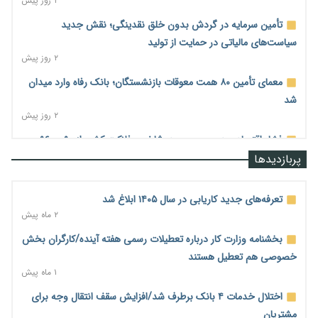
۲ روز پیش
تأمین سرمایه در گردش بدون خلق نقدینگی؛ نقش جدید
سیاست‌های مالیاتی در حمایت از تولید
۲ روز پیش
معمای تأمین ۸۰ همت معوقات بازنشستگان؛ بانک رفاه وارد میدان
شد
۲ روز پیش
فشار اقتصادی در مسیر صعود؛ شاخص فلاکت کشور از ۹۰ به ۹۶
درصد رسید
پربازدیدها
۲ روز پیش
رشد ۷۵ هزار میلیاردی بازار خرید اعتباری؛ فین‌تک‌ها وارد میدان
تعرفه‌های جدید کاریابی در سال ۱۴۰۵ ابلاغ شد
شدند
۲ ماه پیش
۲ روز پیش
بخشنامه وزارت کار درباره تعطیلات رسمی هفته آینده/کارگران بخش
احتمال اختلال ۲۴ ساعته در سامانه‌های تأمین اجتماعی
خصوصی هم تعطیل هستند
۲ روز پیش
۱ ماه پیش
آغاز اجرای پایلوت «ردا کارت» برای دانشجویان تحصیلات تکمیلی
اختلال خدمات ۴ بانک برطرف شد/افزایش سقف انتقال وجه برای
۲ روز پیش
مشتریان