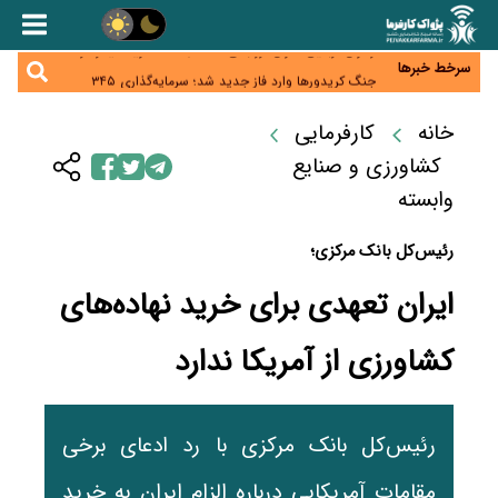
همایش و مسابقه نذری ماه صفر برگزار شد
زائران اربعین نگران ارز باقی‌مانده نباشند؛ خرید دینار در
بانک‌ها و صرافی‌ها
سرخط خبرها
جنگ کریدورها وارد فاز جدید شد؛ سرمایه‌گذاری ۳۴۵
میلیارد دلاری اوراسیا تا ۲۰۳۵
پارادوکس اینترنت در ایران؛ مصرف‌کننده بیشتر می‌پردازد،
شبکه کمتر توسعه می‌یابد
خانه
کارفرمایی
تأمین سرمایه در گردش بدون خلق نقدینگی؛ نقش
جدید سیاست‌های مالیاتی در حمایت از تولید
کشاورزی و صنایع
وابسته
رئیس‌کل بانک مرکزی؛
ایران تعهدی برای خرید نهاده‌های
کشاورزی از آمریکا ندارد
رئیس‌کل بانک مرکزی با رد ادعای برخی
مقامات آمریکایی درباره الزام ایران به خرید