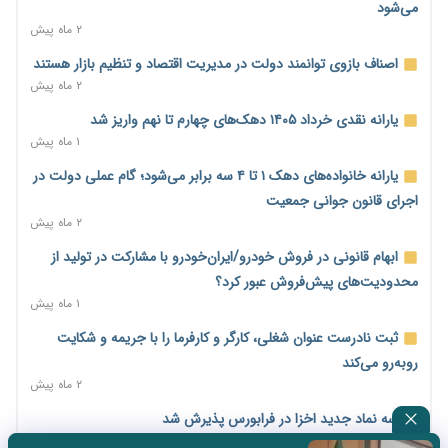
۲ روز پیش
می‌شود
۲ ماه پیش
پیش‌بینی افزایش تولید برنج؛ نیاز وارداتی کشور به ۵۰۰ هزار تن
کاهش می‌یابد
اصناف بازوی توانمند دولت در مدیریت اقتصاد و تنظیم بازار هستند
۲ روز پیش
۲ ماه پیش
امضای تفاهم‌نامه تجاری ایران و پاکستان؛ هدف‌گذاری تجارت ۱۰
یارانه نقدی خرداد ۱۴۰۵ دهک‌های چهارم تا نهم واریز شد
میلیارد دلاری
۱ ماه پیش
۲ روز پیش
یارانه خانواده‌های دهک ۱ تا ۴ سه برابر می‌شود؛ گام عملی دولت در
اختیارات جدید گمرکات برای تمدید ورود موقت کالا و خودرو تا
اجرای قانون جوانی جمعیت
پایان شهریور ابلاغ شد
۲ ماه پیش
۲ روز پیش
ابهام قانونی در فروش خودرو/ایران‌خودرو با مشارکت در تولید از
فهرست کالاهای فولادی و فلزات مشمول بازگشت ۱۰۰ درصد ارز
محدودیت‌های پیش‌فروش عبور کرد؟
صادراتی ابلاغ شد
۱ ماه پیش
۲ روز پیش
ثبت نادرست عنوان شغلی، کارگر و کارفرما را با جریمه و شکایت
مرحله سیزدهم کالابرگ در سایه تورم؛ قدرت خرید یارانه یک‌میلیونی
روبه‌رو می‌کند
بیش از پیش آب رفت
۲ ماه پیش
۲ روز پیش
سه نماد جدید اخزا در فرابورس پذیرش شد
۱۴ مرداد؛ اولین «روز ملی کارفرما» در تقویم رسمی ایران/«روز ملی
۲ ماه پیش