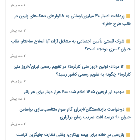
۱ ماه پیش
محدودیت تازه برای شبکه بانکی؛ افزایش سپرده قانونی با هدف
کنترل تورم
پرداخت اعتبار ۳۰ میلیون‌تومانی به خانوارهای دهک‌های پایین در
۲ روز پیش
قالب طرح «افرا»
۲ ماه پیش
ترمز تولید خودرو کشیده شد؛ افت ۲۵ درصدی تیراژ ایران‌خودرو،
سایپا و پارس‌خودرو
شوک قیمتی تأمین اجتماعی به مشاغل آزاد؛ آیا اصلاح ساختار، نقابِ
۲ روز پیش
جبرانِ کسری بودجه است؟
۲ ماه پیش
بنگاه‌داری بانک‌ها؛ مانع بزرگ خانه‌دار شدن مستأجران
۲ روز پیش
۱۴ مرداد؛ اولین «روز ملی کارفرما» در تقویم رسمی ایران/«روز ملی
کارفرما» چگونه به تقویم رسمی کشور رسید؟
نماینده مجلس: توسعه مرزهای زمینی به راهبرد تأمین کالاهای
۳ روز پیش
اساسی تبدیل شود
۲ روز پیش
سهمیه ارز اربعین ۱۴۰۵ اعلام شد؛ ۲۰۰ هزار دینار برای هر زائر
۱ ماه پیش
خانه کارگر قزوین: شکاف دستمزد و هزینه معیشت هر روز عمیق‌تر
می‌شود
درخواست بازنشستگان/اجرای گام سوم متناسب‌سازی براساس
۲ روز پیش
جبران ۹۰ درصد افت ضریب زمان برقراری
۲ ماه پیش
رئیس سازمان امور مالیاتی: بلاگرهای پردرآمد مشمول پرداخت
مالیات هستند
بازرسی درِ خانه برای بیمه بیکاری؛ وقتی نظارت جایگزین کرامت