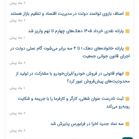
مطالبه کارگران جنوب برای پرداخت «حق جنگ»؛ از نفت و گاز تا
۲ ماه پیش
شبکه برق
اصناف بازوی توانمند دولت در مدیریت اقتصاد و تنظیم بازار هستند
۴ ساعت پیش
۲ ماه پیش
حساب‌های شرکت ملی نفت در بانک صنعت و معدن مسدود شد؛
یارانه نقدی خرداد ۱۴۰۵ دهک‌های چهارم تا نهم واریز شد
بدهی یک میلیارد دلاری
۱ ماه پیش
۵ ساعت پیش
یارانه خانواده‌های دهک ۱ تا ۴ سه برابر می‌شود؛ گام عملی دولت در
درآمد کارگزاری‌ها چقدر است؟ کانون کارگزاران اعداد منتشرشده در
اجرای قانون جوانی جمعیت
فضای مجازی را تکذیب کرد
۲ ماه پیش
۵ ساعت پیش
ابهام قانونی در فروش خودرو/ایران‌خودرو با مشارکت در تولید از
بیکاری ۷ درصدی روی کاغذ؛ آیا در واقعیت هم این چنین است؟
محدودیت‌های پیش‌فروش عبور کرد؟
۶ ساعت پیش
۱ ماه پیش
روز خبرنگار؛ مطالبه‌ای فراتر از تبریک برای پاسداشت حقیقت و
ثبت نادرست عنوان شغلی، کارگر و کارفرما را با جریمه و شکایت
امنیت شغلی
روبه‌رو می‌کند
۶ ساعت پیش
۲ ماه پیش
همایش و مسابقه نذری ماه صفر برگزار شد
سه نماد جدید اخزا در فرابورس پذیرش شد
۲۳ ساعت پیش
۲ ماه پیش
زائران اربعین نگران ارز باقی‌مانده نباشند؛ خرید دینار در بانک‌ها و