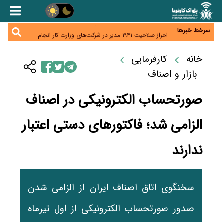
هشدار درباره کاهش عرضه مسکن اجاره‌ای؛ دولت
واحدهای خود را وارد بازار کند
رسانه تخصصی باید مطالبه‌گری، دقت و استقلال را
سرلوحه کار خود قرار دهد
سرخط خبرها
احراز صلاحیت ۱۹۴۱ مدیر در شرکت‌های وزارت کار انجام
نشده است؛ شایسته‌سالاری زیر فشار؟
صادرات محصولات آب‌بر در اوج خشکسالی؛ تراز تجاری
به چه قیمتی؟
خانه
کارفرمایی
موبایل گران می‌شود؟ هزینه واردات ۱۰ برابر شد، ثبت
سفارش همچنان متوقف است
بازار و اصناف
صورتحساب الکترونیکی در اصناف
الزامی شد؛ فاکتورهای دستی اعتبار
ندارند
سخنگوی اتاق اصناف ایران از الزامی شدن
صدور صورتحساب الکترونیکی از اول تیرماه