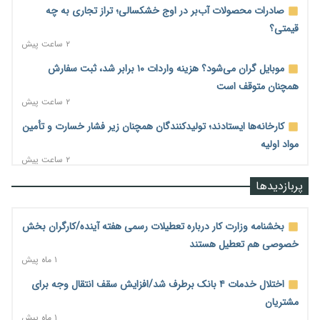
صادرات محصولات آب‌بر در اوج خشکسالی؛ تراز تجاری به چه
قیمتی؟
۲ ساعت پیش
موبایل گران می‌شود؟ هزینه واردات ۱۰ برابر شد، ثبت سفارش
همچنان متوقف است
۲ ساعت پیش
کارخانه‌ها ایستادند؛ تولیدکنندگان همچنان زیر فشار خسارت و تأمین
مواد اولیه
۲ ساعت پیش
قیمت مسکن در دست سازنده‌های خرد؛ چگونه «عددسازی» بازار
پربازدیدها
ملک را ملتهب می‌کند؟
۳ ساعت پیش
بخشنامه وزارت کار درباره تعطیلات رسمی هفته آینده/کارگران بخش
مسیر تأمین مواد اولیه صنایع تسهیل شد؛ ۳۴۱۴ کد تعرفه مشمول
خصوصی هم تعطیل هستند
سهمیه جدید
۱ ماه پیش
۳ ساعت پیش
اختلال خدمات ۴ بانک برطرف شد/افزایش سقف انتقال وجه برای
منابع صندوق ملی مسکن به متقاضیان رسید؛ اولویت با پروژه‌های
مشتریان
بالای ۸۰ درصد پیشرفت
۱ ماه پیش