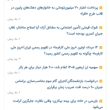
۳ ساعت پیش
پرداخت اعتبار ۳۰ میلیون‌تومانی به خانوارهای دهک‌های پایین در
هشدار درباره آینده صندوق‌های بازنشستگی؛ اعتماد بیمه‌پردازان را
قالب طرح «افرا»
قربانی نکنیم
۲ ماه پیش
۳ ساعت پیش
شوک قیمتی تأمین اجتماعی به مشاغل آزاد؛ آیا اصلاح ساختار، نقابِ
ترمیم مزد در راه است؟ تأکید بر افزایش مزد پایه و شفافیت سبد
جبرانِ کسری بودجه است؟
معیشت
۲ ماه پیش
۴ ساعت پیش
۱۴ مرداد؛ اولین «روز ملی کارفرما» در تقویم رسمی ایران/«روز ملی
وام بدون رتبه اعتباری؛ صندوق کارآفرینی امید از حمایت متفاوت
کارفرما» چگونه به تقویم رسمی کشور رسید؟
خود می‌گوید
۳ روز پیش
۴ ساعت پیش
سهمیه ارز اربعین ۱۴۰۵ اعلام شد؛ ۲۰۰ هزار دینار برای هر زائر
ناترازی برق ۳۰ درصد کاهش یافت؛ وعده وزارت نیرو برای رفع
۱ ماه پیش
محدودیت صنایع
درخواست بازنشستگان/اجرای گام سوم متناسب‌سازی براساس
۴ ساعت پیش
جبران ۹۰ درصد افت ضریب زمان برقراری
ورود بخش خصوصی به حکمرانی اشتغال؛ «یاوران پیشرفت»
۲ ماه پیش
امسال گسترده‌تر می‌شود
بازرسی درِ خانه برای بیمه بیکاری؛ وقتی نظارت جایگزین کرامت
۴ ساعت پیش
می‌شود