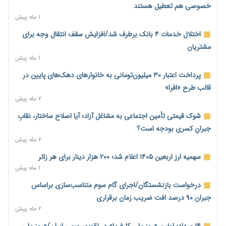
آغاز اجرای پایلوت «ردا کارت» برای دانشجویان تحصیلات تکمیلی
خصوصی هم تعطیل هستند
۱۶ ساعت پیش
۱ ماه پیش
محدودیت تازه برای شبکه بانکی؛ افزایش سپرده قانونی با هدف
اختلال خدمات ۴ بانک برطرف شد/افزایش سقف انتقال وجه برای
کنترل تورم
مشتریان
۱۷ ساعت پیش
۱ ماه پیش
ترمز تولید خودرو کشیده شد؛ افت ۲۵ درصدی تیراژ ایران‌خودرو،
پرداخت اعتبار ۳۰ میلیون‌تومانی به خانوارهای دهک‌های پایین در
سایپا و پارس‌خودرو
قالب طرح «افرا»
۱۷ ساعت پیش
۲ ماه پیش
بنگاه‌داری بانک‌ها؛ مانع بزرگ خانه‌دار شدن مستأجران
شوک قیمتی تأمین اجتماعی به مشاغل آزاد؛ آیا اصلاح ساختار، نقابِ
۱۷ ساعت پیش
جبرانِ کسری بودجه است؟
۲ ماه پیش
نماینده مجلس: توسعه مرزهای زمینی به راهبرد تأمین کالاهای
اساسی تبدیل شود
سهمیه ارز اربعین ۱۴۰۵ اعلام شد؛ ۲۰۰ هزار دینار برای هر زائر
۱۷ ساعت پیش
۱ ماه پیش
خانه کارگر قزوین: شکاف دستمزد و هزینه معیشت هر روز عمیق‌تر
درخواست بازنشستگان/اجرای گام سوم متناسب‌سازی براساس
می‌شود
جبران ۹۰ درصد افت ضریب زمان برقراری
۱۷ ساعت پیش
۲ ماه پیش
رئیس سازمان امور مالیاتی: بلاگرهای پردرآمد مشمول پرداخت
۱۴ مرداد؛ اولین «روز ملی کارفرما» در تقویم رسمی ایران/«روز ملی