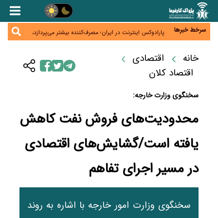
زائران اربعین نگران ارز باقی‌مانده نباشند؛ خرید دینار در
بانک‌ها و صرافی‌ها
جنگ کریدورها وارد فاز جدید شد؛ سرمایه‌گذاری ۳۴۵
میلیارد دلاری اوراسیا تا ۲۰۳۵
سرخط خبرها
پارادوکس اینترنت در ایران؛ مصرف‌کننده بیشتر می‌پردازد،
شبکه کمتر توسعه می‌یابد
تأمین سرمایه در گردش بدون خلق نقدینگی؛ نقش
جدید سیاست‌های مالیاتی در حمایت از تولید
خانه
اقتصادی
معمای تأمین ۸۰ همت معوقات بازنشستگان؛ بانک رفاه
وارد میدان شد
اقتصاد کلان
سخنگوی وزارت خارجه:
محدودیت‌های فروش نفت کاهش
یافته است/گشایش‌های اقتصادی
در مسیر اجرای تفاهم
سخنگوی وزارت امور خارجه با اشاره به روند