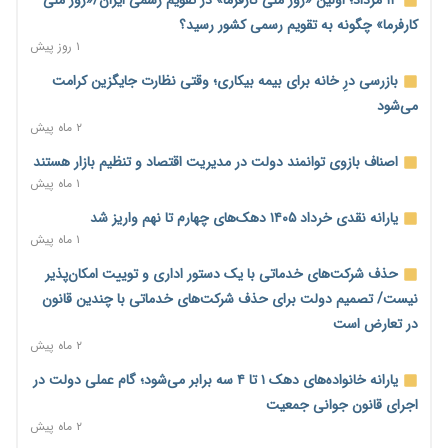
مالیات هستند
کارفرما» چگونه به تقویم رسمی کشور رسید؟
۱۸ ساعت پیش
۱ روز پیش
پیش‌بینی افزایش تولید برنج؛ نیاز وارداتی کشور به ۵۰۰ هزار تن
بازرسی درِ خانه برای بیمه بیکاری؛ وقتی نظارت جایگزین کرامت
کاهش می‌یابد
می‌شود
۱۹ ساعت پیش
۲ ماه پیش
امضای تفاهم‌نامه تجاری ایران و پاکستان؛ هدف‌گذاری تجارت ۱۰
اصناف بازوی توانمند دولت در مدیریت اقتصاد و تنظیم بازار هستند
میلیارد دلاری
۱ ماه پیش
۱۹ ساعت پیش
یارانه نقدی خرداد ۱۴۰۵ دهک‌های چهارم تا نهم واریز شد
اختیارات جدید گمرکات برای تمدید ورود موقت کالا و خودرو تا
۱ ماه پیش
پایان شهریور ابلاغ شد
حذف شرکت‌های خدماتی با یک دستور اداری و توییت امکان‌پذیر
۱۹ ساعت پیش
نیست/ تصمیم دولت برای حذف شرکت‌های خدماتی با چندین قانون
فهرست کالاهای فولادی و فلزات مشمول بازگشت ۱۰۰ درصد ارز
در تعارض است
صادراتی ابلاغ شد
۲ ماه پیش
۲۰ ساعت پیش
یارانه خانواده‌های دهک ۱ تا ۴ سه برابر می‌شود؛ گام عملی دولت در
مرحله سیزدهم کالابرگ در سایه تورم؛ قدرت خرید یارانه یک‌میلیونی
اجرای قانون جوانی جمعیت
بیش از پیش آب رفت
۲ ماه پیش