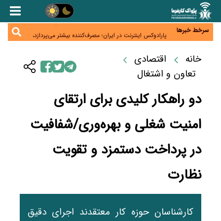
زائران اربعین نگران ارز باقی‌مانده نباشند؛ خرید دینار در
بانک‌ها و صرافی‌ها
جنگ کریدورها وارد فاز جدید شد؛ سرمایه‌گذاری ۳۴۵
میلیارد دلاری اوراسیا تا ۲۰۳۵
سرخط خبرها
پارادوکس اینترنت در ایران؛ مصرف‌کننده بیشتر می‌پردازد،
شبکه کمتر توسعه می‌یابد
تأمین سرمایه در گردش بدون خلق نقدینگی؛ نقش
جدید سیاست‌های مالیاتی در حمایت از تولید
خانه
اقتصادی
معمای تأمین ۸۰ همت معوقات بازنشستگان؛ بانک رفاه
وارد میدان شد
تعاون و اشتغال
دو راهکار کلیدی برای ارتقای
امنیت شغلی و بهره‌وری/شفافیت
در پرداخت دستمزد و تقویت
نظارت
کارشناسان حوزه کار معتقدند اجرای دقیق