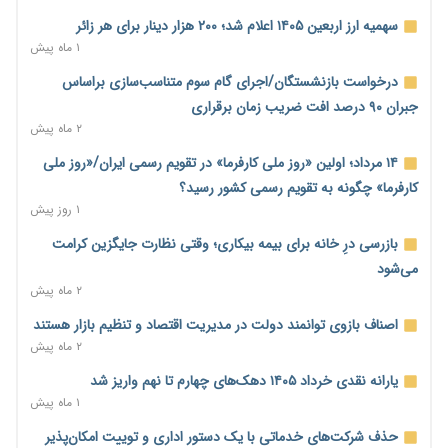
اساسی تبدیل شود
سهمیه ارز اربعین ۱۴۰۵ اعلام شد؛ ۲۰۰ هزار دینار برای هر زائر
۱ روز پیش
۱ ماه پیش
خانه کارگر قزوین: شکاف دستمزد و هزینه معیشت هر روز عمیق‌تر
درخواست بازنشستگان/اجرای گام سوم متناسب‌سازی براساس
می‌شود
جبران ۹۰ درصد افت ضریب زمان برقراری
۱ روز پیش
۲ ماه پیش
رئیس سازمان امور مالیاتی: بلاگرهای پردرآمد مشمول پرداخت
۱۴ مرداد؛ اولین «روز ملی کارفرما» در تقویم رسمی ایران/«روز ملی
مالیات هستند
کارفرما» چگونه به تقویم رسمی کشور رسید؟
۱ روز پیش
۱ روز پیش
پیش‌بینی افزایش تولید برنج؛ نیاز وارداتی کشور به ۵۰۰ هزار تن
بازرسی درِ خانه برای بیمه بیکاری؛ وقتی نظارت جایگزین کرامت
کاهش می‌یابد
می‌شود
۱ روز پیش
۲ ماه پیش
امضای تفاهم‌نامه تجاری ایران و پاکستان؛ هدف‌گذاری تجارت ۱۰
اصناف بازوی توانمند دولت در مدیریت اقتصاد و تنظیم بازار هستند
میلیارد دلاری
۲ ماه پیش
۱ روز پیش
یارانه نقدی خرداد ۱۴۰۵ دهک‌های چهارم تا نهم واریز شد
اختیارات جدید گمرکات برای تمدید ورود موقت کالا و خودرو تا
۱ ماه پیش
پایان شهریور ابلاغ شد
حذف شرکت‌های خدماتی با یک دستور اداری و توییت امکان‌پذیر