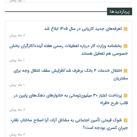
۱ روز پیش
رشد ۷۵ هزار میلیاردی بازار خرید اعتباری؛ فین‌تک‌ها وارد میدان
پربازدیدها
شدند
۱ روز پیش
تعرفه‌های جدید کاریابی در سال ۱۴۰۵ ابلاغ شد
احتمال اختلال ۲۴ ساعته در سامانه‌های تأمین اجتماعی
۲ ماه پیش
۱ روز پیش
بخشنامه وزارت کار درباره تعطیلات رسمی هفته آینده/کارگران بخش
آغاز اجرای پایلوت «ردا کارت» برای دانشجویان تحصیلات تکمیلی
خصوصی هم تعطیل هستند
۱ روز پیش
۱ ماه پیش
محدودیت تازه برای شبکه بانکی؛ افزایش سپرده قانونی با هدف
اختلال خدمات ۴ بانک برطرف شد/افزایش سقف انتقال وجه برای
کنترل تورم
مشتریان
۱ روز پیش
۱ ماه پیش
ترمز تولید خودرو کشیده شد؛ افت ۲۵ درصدی تیراژ ایران‌خودرو،
پرداخت اعتبار ۳۰ میلیون‌تومانی به خانوارهای دهک‌های پایین در
سایپا و پارس‌خودرو
قالب طرح «افرا»
۱ روز پیش
۲ ماه پیش
بنگاه‌داری بانک‌ها؛ مانع بزرگ خانه‌دار شدن مستأجران
شوک قیمتی تأمین اجتماعی به مشاغل آزاد؛ آیا اصلاح ساختار، نقابِ
۱ روز پیش
جبرانِ کسری بودجه است؟
۲ ماه پیش
نماینده مجلس: توسعه مرزهای زمینی به راهبرد تأمین کالاهای