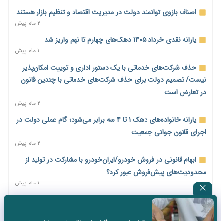
امضای تفاهم‌نامه تجاری ایران و پاکستان؛ هدف‌گذاری تجارت ۱۰
اصناف بازوی توانمند دولت در مدیریت اقتصاد و تنظیم بازار هستند
میلیارد دلاری
۲ ماه پیش
۱ روز پیش
یارانه نقدی خرداد ۱۴۰۵ دهک‌های چهارم تا نهم واریز شد
اختیارات جدید گمرکات برای تمدید ورود موقت کالا و خودرو تا
۱ ماه پیش
پایان شهریور ابلاغ شد
حذف شرکت‌های خدماتی با یک دستور اداری و توییت امکان‌پذیر
۱ روز پیش
نیست/ تصمیم دولت برای حذف شرکت‌های خدماتی با چندین قانون
فهرست کالاهای فولادی و فلزات مشمول بازگشت ۱۰۰ درصد ارز
در تعارض است
صادراتی ابلاغ شد
۲ ماه پیش
۱ روز پیش
یارانه خانواده‌های دهک ۱ تا ۴ سه برابر می‌شود؛ گام عملی دولت در
مرحله سیزدهم کالابرگ در سایه تورم؛ قدرت خرید یارانه یک‌میلیونی
اجرای قانون جوانی جمعیت
بیش از پیش آب رفت
۲ ماه پیش
۱ روز پیش
ابهام قانونی در فروش خودرو/ایران‌خودرو با مشارکت در تولید از
۱۴ مرداد؛ اولین «روز ملی کارفرما» در تقویم رسمی ایران/«روز ملی
محدودیت‌های پیش‌فروش عبور کرد؟
کارفرما» چگونه به تقویم رسمی کشور رسید؟
۱ ماه پیش
۲ روز پیش
سه نماد جدید اخزا در فرابورس پذیرش شد
سکه در یک قدمی ۱۸۵ میلیون تومان
۲ ماه پیش