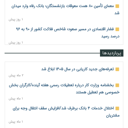
معمای تأمین ۸۰ همت معوقات بازنشستگان؛ بانک رفاه وارد میدان
شد
۱ روز پیش
فشار اقتصادی در مسیر صعود؛ شاخص فلاکت کشور از ۹۰ به ۹۶
درصد رسید
۱ روز پیش
رشد ۷۵ هزار میلیاردی بازار خرید اعتباری؛ فین‌تک‌ها وارد میدان
پربازدیدها
شدند
۱ روز پیش
تعرفه‌های جدید کاریابی در سال ۱۴۰۵ ابلاغ شد
احتمال اختلال ۲۴ ساعته در سامانه‌های تأمین اجتماعی
۲ ماه پیش
۱ روز پیش
بخشنامه وزارت کار درباره تعطیلات رسمی هفته آینده/کارگران بخش
آغاز اجرای پایلوت «ردا کارت» برای دانشجویان تحصیلات تکمیلی
خصوصی هم تعطیل هستند
۱ روز پیش
۱ ماه پیش
محدودیت تازه برای شبکه بانکی؛ افزایش سپرده قانونی با هدف
اختلال خدمات ۴ بانک برطرف شد/افزایش سقف انتقال وجه برای
کنترل تورم
مشتریان
۱ روز پیش
۱ ماه پیش