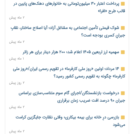
ترمز تولید خودرو کشیده شد؛ افت ۲۵ درصدی تیراژ ایران‌خودرو،
پرداخت اعتبار ۳۰ میلیون‌تومانی به خانوارهای دهک‌های پایین در
سایپا و پارس‌خودرو
قالب طرح «افرا»
۱ روز پیش
۲ ماه پیش
بنگاه‌داری بانک‌ها؛ مانع بزرگ خانه‌دار شدن مستأجران
شوک قیمتی تأمین اجتماعی به مشاغل آزاد؛ آیا اصلاح ساختار، نقابِ
۱ روز پیش
جبرانِ کسری بودجه است؟
۲ ماه پیش
نماینده مجلس: توسعه مرزهای زمینی به راهبرد تأمین کالاهای
اساسی تبدیل شود
سهمیه ارز اربعین ۱۴۰۵ اعلام شد؛ ۲۰۰ هزار دینار برای هر زائر
۱ روز پیش
۱ ماه پیش
خانه کارگر قزوین: شکاف دستمزد و هزینه معیشت هر روز عمیق‌تر
۱۴ مرداد؛ اولین «روز ملی کارفرما» در تقویم رسمی ایران/«روز ملی
می‌شود
کارفرما» چگونه به تقویم رسمی کشور رسید؟
۱ روز پیش
۲ روز پیش
رئیس سازمان امور مالیاتی: بلاگرهای پردرآمد مشمول پرداخت
درخواست بازنشستگان/اجرای گام سوم متناسب‌سازی براساس
مالیات هستند
جبران ۹۰ درصد افت ضریب زمان برقراری
۱ روز پیش
۲ ماه پیش
پیش‌بینی افزایش تولید برنج؛ نیاز وارداتی کشور به ۵۰۰ هزار تن
بازرسی درِ خانه برای بیمه بیکاری؛ وقتی نظارت جایگزین کرامت
کاهش می‌یابد
می‌شود
۱ روز پیش
۲ ماه پیش