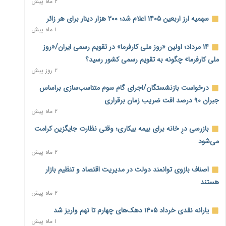
۲ ماه پیش
نماینده مجلس: توسعه مرزهای زمینی به راهبرد تأمین کالاهای
سهمیه ارز اربعین ۱۴۰۵ اعلام شد؛ ۲۰۰ هزار دینار برای هر زائر
اساسی تبدیل شود
۱ ماه پیش
۱ روز پیش
۱۴ مرداد؛ اولین «روز ملی کارفرما» در تقویم رسمی ایران/«روز
خانه کارگر قزوین: شکاف دستمزد و هزینه معیشت هر روز عمیق‌تر
ملی کارفرما» چگونه به تقویم رسمی کشور رسید؟
می‌شود
۲ روز پیش
۱ روز پیش
درخواست بازنشستگان/اجرای گام سوم متناسب‌سازی براساس
رئیس سازمان امور مالیاتی: بلاگرهای پردرآمد مشمول پرداخت
جبران ۹۰ درصد افت ضریب زمان برقراری
مالیات هستند
۲ ماه پیش
۱ روز پیش
بازرسی درِ خانه برای بیمه بیکاری؛ وقتی نظارت جایگزین کرامت
پیش‌بینی افزایش تولید برنج؛ نیاز وارداتی کشور به ۵۰۰ هزار تن
می‌شود
کاهش می‌یابد
۲ ماه پیش
۱ روز پیش
اصناف بازوی توانمند دولت در مدیریت اقتصاد و تنظیم بازار
امضای تفاهم‌نامه تجاری ایران و پاکستان؛ هدف‌گذاری تجارت ۱۰
هستند
میلیارد دلاری
۲ ماه پیش
۱ روز پیش
یارانه نقدی خرداد ۱۴۰۵ دهک‌های چهارم تا نهم واریز شد
اختیارات جدید گمرکات برای تمدید ورود موقت کالا و خودرو تا
۱ ماه پیش
پایان شهریور ابلاغ شد