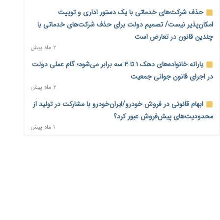
۱ روز پیش
حذف شرکت‌های خدماتی با یک دستور اداری و توییت
امکان‌پذیر نیست/ تصمیم دولت برای حذف شرکت‌های خدماتی با
فهرست کالاهای فولادی و فلزات مشمول بازگشت ۱۰۰ درصد ارز
چندین قانون در تعارض است
صادراتی ابلاغ شد
۲ ماه پیش
۱ روز پیش
یارانه خانواده‌های دهک ۱ تا ۴ سه برابر می‌شود؛ گام عملی دولت
مرحله سیزدهم کالابرگ در سایه تورم؛ قدرت خرید یارانه
در اجرای قانون جوانی جمعیت
یک‌میلیونی بیش از پیش آب رفت
۲ ماه پیش
۱ روز پیش
ابهام قانونی در فروش خودرو/ایران‌خودرو با مشارکت در تولید از
۱۴ مرداد؛ اولین «روز ملی کارفرما» در تقویم رسمی ایران/«روز
محدودیت‌های پیش‌فروش عبور کرد؟
ملی کارفرما» چگونه به تقویم رسمی کشور رسید؟
۱ ماه پیش
۲ روز پیش
سه نماد جدید اخزا در فرابورس پذیرش شد
سکه در یک قدمی ۱۸۵ میلیون تومان
۲ ماه پیش
۳ روز پیش
ثبت نادرست عنوان شغلی، کارگر و کارفرما را با جریمه و شکایت
تشکل‌ها در مسیر ارتقای تاب‌آوری اعضا برنامه‌ریزی کنند
۳ روز پیش
روبه‌رو می‌کند
۲ ماه پیش
ساماندهی نیروهای شرکتی نباید قربانی ملاحظات انتخاباتی
شود/برخی نمایندگان به دنبال حذف شرکت‌هایی که وجود ندارند!