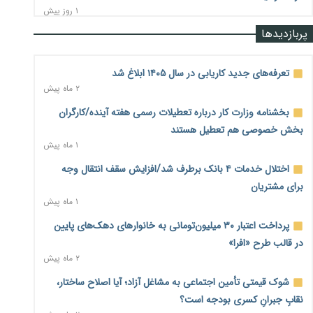
۱ روز پیش
پربازدیدها
رشد ۷۵ هزار میلیاردی بازار خرید اعتباری؛ فین‌تک‌ها وارد میدان
شدند
۱ روز پیش
تعرفه‌های جدید کاریابی در سال ۱۴۰۵ ابلاغ شد
۲ ماه پیش
احتمال اختلال ۲۴ ساعته در سامانه‌های تأمین اجتماعی
۱ روز پیش
بخشنامه وزارت کار درباره تعطیلات رسمی هفته آینده/کارگران
بخش خصوصی هم تعطیل هستند
آغاز اجرای پایلوت «ردا کارت» برای دانشجویان تحصیلات تکمیلی
۱ ماه پیش
۱ روز پیش
اختلال خدمات ۴ بانک برطرف شد/افزایش سقف انتقال وجه
محدودیت تازه برای شبکه بانکی؛ افزایش سپرده قانونی با هدف
برای مشتریان
کنترل تورم
۱ ماه پیش
۱ روز پیش
پرداخت اعتبار ۳۰ میلیون‌تومانی به خانوارهای دهک‌های پایین
ترمز تولید خودرو کشیده شد؛ افت ۲۵ درصدی تیراژ ایران‌خودرو،
در قالب طرح «افرا»
سایپا و پارس‌خودرو
۲ ماه پیش
۱ روز پیش
شوک قیمتی تأمین اجتماعی به مشاغل آزاد؛ آیا اصلاح ساختار،
بنگاه‌داری بانک‌ها؛ مانع بزرگ خانه‌دار شدن مستأجران
۱ روز پیش
نقابِ جبرانِ کسری بودجه است؟