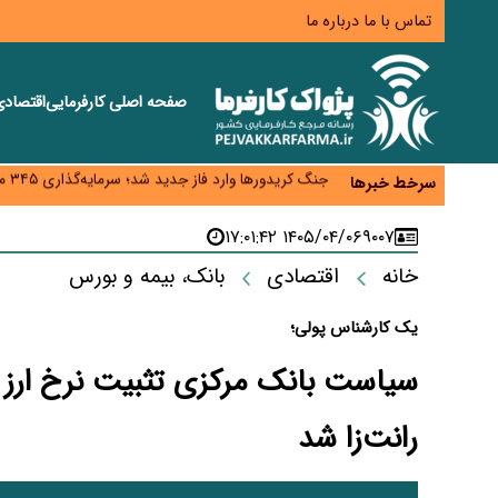
تماس با ما
درباره ما
صفحه اصلی
کارفرمایی
اقتصاد
زائران اربعین نگران ارز باقی‌مانده نباشند؛ خرید دینار د
جنگ کریدورها وارد فاز جدید شد؛ سرمایه‌گذاری ۳۴۵ میلیارد دلاری اوراسیا تا ۲۰۳۵
سرخط خبرها
پارادوکس اینترنت در ایران؛ مصرف‌کننده بیشتر می‌پرداز
تأمین سرمایه در گردش بدون خلق نقدینگی؛ نقش جدید
۱۴۰۵/۰۴/۰۶ ۱۷:۰۱:۴۲
۹۰۰۷
معمای تأمین ۸۰ همت معوقات بازنشستگان؛ بانک رفاه وارد میدان شد
خانه
اقتصادی
بانک، بیمه و بورس
یک کارشناس پولی؛
سیاست بانک مرکزی تثبیت نرخ ارز نی
رانت‌زا شد