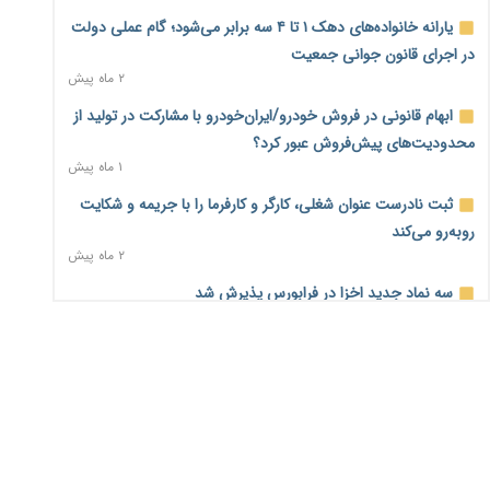
یارانه خانواده‌های دهک ۱ تا ۴ سه برابر می‌شود؛ گام عملی دولت
اختیارات جدید گمرکات برای تمدید ورود موقت کالا و خودرو تا
در اجرای قانون جوانی جمعیت
پایان شهریور ابلاغ شد
۲ ماه پیش
۲ روز پیش
ابهام قانونی در فروش خودرو/ایران‌خودرو با مشارکت در تولید از
فهرست کالاهای فولادی و فلزات مشمول بازگشت ۱۰۰ درصد ارز
محدودیت‌های پیش‌فروش عبور کرد؟
صادراتی ابلاغ شد
۱ ماه پیش
۲ روز پیش
ثبت نادرست عنوان شغلی، کارگر و کارفرما را با جریمه و شکایت
مرحله سیزدهم کالابرگ در سایه تورم؛ قدرت خرید یارانه
روبه‌رو می‌کند
یک‌میلیونی بیش از پیش آب رفت
۲ ماه پیش
۲ روز پیش
سه نماد جدید اخزا در فرابورس پذیرش شد
۱۴ مرداد؛ اولین «روز ملی کارفرما» در تقویم رسمی ایران/«روز
۲ ماه پیش
ملی کارفرما» چگونه به تقویم رسمی کشور رسید؟
۳ روز پیش
روند تغییرات مدیریتی هلدینگ خلیج فارس قانونی است؟/
روایت‌های متناقض و نگرانی سهامداران
سکه در یک قدمی ۱۸۵ میلیون تومان
۱ ماه پیش
۴ روز پیش
تشکل‌ها در مسیر ارتقای تاب‌آوری اعضا برنامه‌ریزی کنند
۴ روز پیش