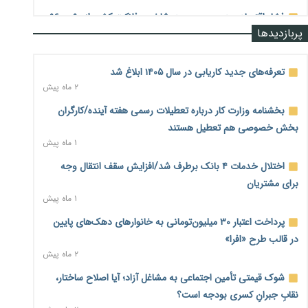
فشار اقتصادی در مسیر صعود؛ شاخص فلاکت کشور از ۹۰ به ۹۶
پربازدیدها
درصد رسید
۲ روز پیش
تعرفه‌های جدید کاریابی در سال ۱۴۰۵ ابلاغ شد
رشد ۷۵ هزار میلیاردی بازار خرید اعتباری؛ فین‌تک‌ها وارد میدان
۲ ماه پیش
شدند
۲ روز پیش
بخشنامه وزارت کار درباره تعطیلات رسمی هفته آینده/کارگران
بخش خصوصی هم تعطیل هستند
احتمال اختلال ۲۴ ساعته در سامانه‌های تأمین اجتماعی
۱ ماه پیش
۲ روز پیش
اختلال خدمات ۴ بانک برطرف شد/افزایش سقف انتقال وجه
آغاز اجرای پایلوت «ردا کارت» برای دانشجویان تحصیلات تکمیلی
۲ روز پیش
برای مشتریان
۱ ماه پیش
محدودیت تازه برای شبکه بانکی؛ افزایش سپرده قانونی با هدف
پرداخت اعتبار ۳۰ میلیون‌تومانی به خانوارهای دهک‌های پایین
کنترل تورم
۲ روز پیش
در قالب طرح «افرا»
۲ ماه پیش
ترمز تولید خودرو کشیده شد؛ افت ۲۵ درصدی تیراژ ایران‌خودرو،
شوک قیمتی تأمین اجتماعی به مشاغل آزاد؛ آیا اصلاح ساختار،
سایپا و پارس‌خودرو
۲ روز پیش
نقابِ جبرانِ کسری بودجه است؟