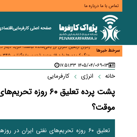
تماس با ما
درباره ما
صفحه اصلی
کارفرمایی
اقتصاد
همایش و مسابقه نذری ماه صفر برگزار شد
زائران اربعین نگران ارز باقی‌مانده نباشند؛ خرید دینار د
سرخط خبرها
جنگ کریدورها وارد فاز جدید شد؛ سرمایه‌گذاری ۳۴۵ میلیارد دلاری اوراسیا تا ۲۰۳۵
پارادوکس اینترنت در ایران؛ مصرف‌کننده بیشتر می‌پرداز
۱۴۰۵/۰۴/۰۶ ۱۷:۵۱:۳۳
۹۰۱۳
تأمین سرمایه در گردش بدون خلق نقدینگی؛ نقش جدید
خانه
انرژی
کارفرمایی
پشت پرده تعلیق ۶۰ رو
موقت؟
تعلیق ۶۰ روزه تحریم‌های نفتی ایران در