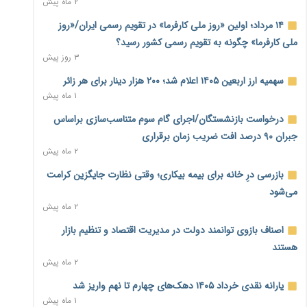
۲ ماه پیش
بنگاه‌داری بانک‌ها؛ مانع بزرگ خانه‌دار شدن مستأجران
۲ روز پیش
۱۴ مرداد؛ اولین «روز ملی کارفرما» در تقویم رسمی ایران/«روز
ملی کارفرما» چگونه به تقویم رسمی کشور رسید؟
نماینده مجلس: توسعه مرزهای زمینی به راهبرد تأمین کالاهای
۳ روز پیش
اساسی تبدیل شود
۲ روز پیش
سهمیه ارز اربعین ۱۴۰۵ اعلام شد؛ ۲۰۰ هزار دینار برای هر زائر
۱ ماه پیش
خانه کارگر قزوین: شکاف دستمزد و هزینه معیشت هر روز عمیق‌تر
درخواست بازنشستگان/اجرای گام سوم متناسب‌سازی براساس
می‌شود
۲ روز پیش
جبران ۹۰ درصد افت ضریب زمان برقراری
۲ ماه پیش
رئیس سازمان امور مالیاتی: بلاگرهای پردرآمد مشمول پرداخت
بازرسی درِ خانه برای بیمه بیکاری؛ وقتی نظارت جایگزین کرامت
مالیات هستند
۲ روز پیش
می‌شود
۲ ماه پیش
پیش‌بینی افزایش تولید برنج؛ نیاز وارداتی کشور به ۵۰۰ هزار تن
اصناف بازوی توانمند دولت در مدیریت اقتصاد و تنظیم بازار
کاهش می‌یابد
۲ روز پیش
هستند
۲ ماه پیش
امضای تفاهم‌نامه تجاری ایران و پاکستان؛ هدف‌گذاری تجارت ۱۰
یارانه نقدی خرداد ۱۴۰۵ دهک‌های چهارم تا نهم واریز شد
میلیارد دلاری
۱ ماه پیش
۲ روز پیش