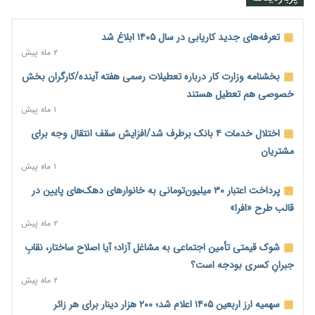
شدند
۱ روز پیش
تعرفه‌های جدید کاریابی در سال ۱۴۰۵ ابلاغ شد
احتمال اختلال ۲۴ ساعته در سامانه‌های تأمین اجتماعی
۲ ماه پیش
۱ روز پیش
بخشنامه وزارت کار درباره تعطیلات رسمی هفته آینده/کارگران بخش
آغاز اجرای پایلوت «ردا کارت» برای دانشجویان تحصیلات تکمیلی
خصوصی هم تعطیل هستند
۱ روز پیش
۱ ماه پیش
محدودیت تازه برای شبکه بانکی؛ افزایش سپرده قانونی با هدف
اختلال خدمات ۴ بانک برطرف شد/افزایش سقف انتقال وجه برای
کنترل تورم
مشتریان
۱ روز پیش
۱ ماه پیش
ترمز تولید خودرو کشیده شد؛ افت ۲۵ درصدی تیراژ ایران‌خودرو،
پرداخت اعتبار ۳۰ میلیون‌تومانی به خانوارهای دهک‌های پایین در
سایپا و پارس‌خودرو
قالب طرح «افرا»
۱ روز پیش
۲ ماه پیش
بنگاه‌داری بانک‌ها؛ مانع بزرگ خانه‌دار شدن مستأجران
شوک قیمتی تأمین اجتماعی به مشاغل آزاد؛ آیا اصلاح ساختار، نقابِ
۱ روز پیش
جبرانِ کسری بودجه است؟
۲ ماه پیش
نماینده مجلس: توسعه مرزهای زمینی به راهبرد تأمین کالاهای
اساسی تبدیل شود
سهمیه ارز اربعین ۱۴۰۵ اعلام شد؛ ۲۰۰ هزار دینار برای هر زائر