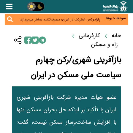
زائران اربعین نگران ارز باقی‌مانده نباشند؛ خرید دینار در
بانک‌ها و صرافی‌ها
جنگ کریدورها وارد فاز جدید شد؛ سرمایه‌گذاری ۳۴۵
میلیارد دلاری اوراسیا تا ۲۰۳۵
سرخط خبرها
پارادوکس اینترنت در ایران؛ مصرف‌کننده بیشتر می‌پردازد،
شبکه کمتر توسعه می‌یابد
تأمین سرمایه در گردش بدون خلق نقدینگی؛ نقش
جدید سیاست‌های مالیاتی در حمایت از تولید
خانه
کارفرمایی
معمای تأمین ۸۰ همت معوقات بازنشستگان؛ بانک رفاه
وارد میدان شد
راه و مسکن
بازآفرینی شهری/رکن چهارم
سیاست ملی مسکن در ایران
عضو هیأت مدیره شرکت بازآفرینی شهری
ایران با تأکید بر اینکه حل بحران مسکن تنها
با افزایش ساخت‌وساز ممکن نیست، گفت: