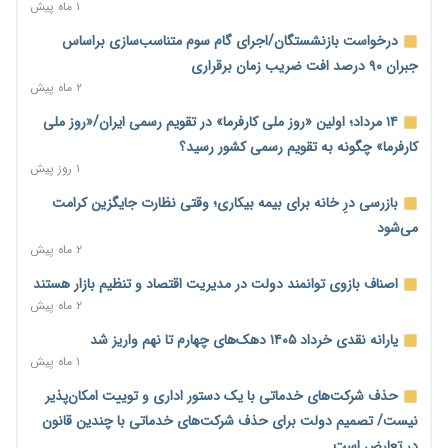
۱ روز پیش
۱ ماه پیش
خانه کارگر قزوین: شکاف دستمزد و هزینه معیشت هر روز عمیق‌تر
درخواست بازنشستگان/اجرای گام سوم متناسب‌سازی براساس
می‌شود
جبران ۹۰ درصد افت ضریب زمان برقراری
۱ روز پیش
۲ ماه پیش
رئیس سازمان امور مالیاتی: بلاگرهای پردرآمد مشمول پرداخت
۱۴ مرداد؛ اولین «روز ملی کارفرما» در تقویم رسمی ایران/«روز ملی
مالیات هستند
کارفرما» چگونه به تقویم رسمی کشور رسید؟
۱ روز پیش
۱ روز پیش
پیش‌بینی افزایش تولید برنج؛ نیاز وارداتی کشور به ۵۰۰ هزار تن
بازرسی درِ خانه برای بیمه بیکاری؛ وقتی نظارت جایگزین کرامت
کاهش می‌یابد
می‌شود
۱ روز پیش
۲ ماه پیش
امضای تفاهم‌نامه تجاری ایران و پاکستان؛ هدف‌گذاری تجارت ۱۰
اصناف بازوی توانمند دولت در مدیریت اقتصاد و تنظیم بازار هستند
میلیارد دلاری
۲ ماه پیش
۱ روز پیش
یارانه نقدی خرداد ۱۴۰۵ دهک‌های چهارم تا نهم واریز شد
اختیارات جدید گمرکات برای تمدید ورود موقت کالا و خودرو تا
۱ ماه پیش
پایان شهریور ابلاغ شد
حذف شرکت‌های خدماتی با یک دستور اداری و توییت امکان‌پذیر
۱ روز پیش
نیست/ تصمیم دولت برای حذف شرکت‌های خدماتی با چندین قانون
فهرست کالاهای فولادی و فلزات مشمول بازگشت ۱۰۰ درصد ارز
در تعارض است