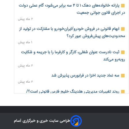
درآمد کارگزاری‌ها چقدر است؟ کانون کارگزاران اعداد منتشرشده
یارانه خانواده‌های دهک ۱ تا ۴ سه برابر می‌شود؛ گام عملی دولت
در فضای مجازی را تکذیب کرد
در اجرای قانون جوانی جمعیت
۷ ساعت پیش
۲ ماه پیش
بیکاری ۷ درصدی روی کاغذ؛ آیا در واقعیت هم این چنین است؟
ابهام قانونی در فروش خودرو/ایران‌خودرو با مشارکت در تولید از
۸ ساعت پیش
محدودیت‌های پیش‌فروش عبور کرد؟
۱ ماه پیش
روز خبرنگار؛ مطالبه‌ای فراتر از تبریک برای پاسداشت حقیقت و
امنیت شغلی
ثبت نادرست عنوان شغلی، کارگر و کارفرما را با جریمه و شکایت
۸ ساعت پیش
روبه‌رو می‌کند
۲ ماه پیش
همایش و مسابقه نذری ماه صفر برگزار شد
۱ روز پیش
سه نماد جدید اخزا در فرابورس پذیرش شد
۲ ماه پیش
زائران اربعین نگران ارز باقی‌مانده نباشند؛ خرید دینار در بانک‌ها و
صرافی‌ها
روند تغییرات مدیریتی هلدینگ خلیج فارس قانونی است؟/
۳ روز پیش
روایت‌های متناقض و نگرانی سهامداران
۱ ماه پیش
جنگ کریدورها وارد فاز جدید شد؛ سرمایه‌گذاری ۳۴۵ میلیارد
دلاری اوراسیا تا ۲۰۳۵
هشدار درباره «۴ درصد» مشاغل سخت و زیان‌آور/کارفرمایان
۳ روز پیش
طراحی سایت خبری و خبرگزاری آسام
پرداخت را به بازنشستگی موکول نکنند
۲ ماه پیش