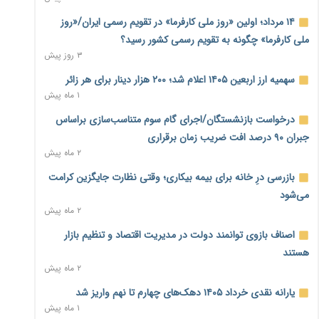
معیشت
۶ ساعت پیش
۱۴ مرداد؛ اولین «روز ملی کارفرما» در تقویم رسمی ایران/«روز
ملی کارفرما» چگونه به تقویم رسمی کشور رسید؟
وام بدون رتبه اعتباری؛ صندوق کارآفرینی امید از حمایت متفاوت
۳ روز پیش
خود می‌گوید
۶ ساعت پیش
سهمیه ارز اربعین ۱۴۰۵ اعلام شد؛ ۲۰۰ هزار دینار برای هر زائر
۱ ماه پیش
ناترازی برق ۳۰ درصد کاهش یافت؛ وعده وزارت نیرو برای رفع
محدودیت صنایع
درخواست بازنشستگان/اجرای گام سوم متناسب‌سازی براساس
۶ ساعت پیش
جبران ۹۰ درصد افت ضریب زمان برقراری
۲ ماه پیش
ورود بخش خصوصی به حکمرانی اشتغال؛ «یاوران پیشرفت»
امسال گسترده‌تر می‌شود
بازرسی درِ خانه برای بیمه بیکاری؛ وقتی نظارت جایگزین کرامت
۶ ساعت پیش
می‌شود
۲ ماه پیش
مطالبه کارگران جنوب برای پرداخت «حق جنگ»؛ از نفت و گاز تا
شبکه برق
اصناف بازوی توانمند دولت در مدیریت اقتصاد و تنظیم بازار
۶ ساعت پیش
هستند
۲ ماه پیش
حساب‌های شرکت ملی نفت در بانک صنعت و معدن مسدود
شد؛ بدهی یک میلیارد دلاری
یارانه نقدی خرداد ۱۴۰۵ دهک‌های چهارم تا نهم واریز شد
۷ ساعت پیش
۱ ماه پیش