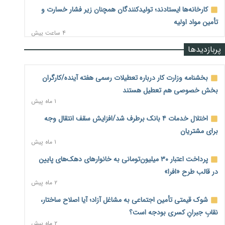
کارخانه‌ها ایستادند؛ تولیدکنندگان همچنان زیر فشار خسارت و
تأمین مواد اولیه
۴ ساعت پیش
پربازدیدها
قیمت مسکن در دست سازنده‌های خرد؛ چگونه «عددسازی» بازار
ملک را ملتهب می‌کند؟
۵ ساعت پیش
بخشنامه وزارت کار درباره تعطیلات رسمی هفته آینده/کارگران
بخش خصوصی هم تعطیل هستند
مسیر تأمین مواد اولیه صنایع تسهیل شد؛ ۳۴۱۴ کد تعرفه مشمول
۱ ماه پیش
سهمیه جدید
۵ ساعت پیش
اختلال خدمات ۴ بانک برطرف شد/افزایش سقف انتقال وجه
برای مشتریان
منابع صندوق ملی مسکن به متقاضیان رسید؛ اولویت با
۱ ماه پیش
پروژه‌های بالای ۸۰ درصد پیشرفت
۵ ساعت پیش
پرداخت اعتبار ۳۰ میلیون‌تومانی به خانوارهای دهک‌های پایین
در قالب طرح «افرا»
هشدار درباره آینده صندوق‌های بازنشستگی؛ اعتماد بیمه‌پردازان
۲ ماه پیش
را قربانی نکنیم
۵ ساعت پیش
شوک قیمتی تأمین اجتماعی به مشاغل آزاد؛ آیا اصلاح ساختار،
نقابِ جبرانِ کسری بودجه است؟
ترمیم مزد در راه است؟ تأکید بر افزایش مزد پایه و شفافیت سبد
۲ ماه پیش