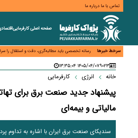
تماس با ما
درباره ما
صفحه اصلی
کارفرمایی
اقتصاد
هشدار درباره کاهش عرضه مسکن اجاره‌ای؛ دولت واحدهای
رسانه تخصصی باید مطالبه‌گری، دقت و استقلال را سرلو
سرخط خبرها
احراز صلاحیت ۱۹۴۱ مدیر در شرکت‌های وزارت کار انجام نشده است؛ شایسته‌سالاری زیر فشار؟
صادرات محصولات آب‌بر در اوج خشکسالی؛ تراز تجاری 
۱۴۰۵/۰۴/۰۷ ۱۳:۳۵:۰۴
۹۰۲۳
موبایل گران می‌شود؟ هزینه واردات ۱۰ برابر شد، ثبت سفارش همچنان متوقف است
خانه
انرژی
کارفرمایی
پیشنهاد جدید صنعت برق برای تهاتر 
مالیاتی و بیمه‌ای
سندیکای صنعت برق ایران با اشاره به تداوم 