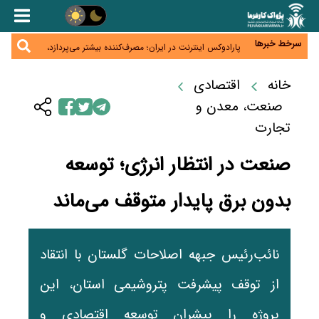
زائران اربعین نگران ارز باقی‌مانده نباشند؛ خرید دینار در
بانک‌ها و صرافی‌ها
جنگ کریدورها وارد فاز جدید شد؛ سرمایه‌گذاری ۳۴۵
میلیارد دلاری اوراسیا تا ۲۰۳۵
سرخط خبرها
پارادوکس اینترنت در ایران؛ مصرف‌کننده بیشتر می‌پردازد،
شبکه کمتر توسعه می‌یابد
تأمین سرمایه در گردش بدون خلق نقدینگی؛ نقش
جدید سیاست‌های مالیاتی در حمایت از تولید
خانه
اقتصادی
معمای تأمین ۸۰ همت معوقات بازنشستگان؛ بانک رفاه
وارد میدان شد
صنعت، معدن و
تجارت
صنعت در انتظار انرژی؛ توسعه
بدون برق پایدار متوقف می‌ماند
نائب‌رئیس جبهه اصلاحات گلستان با انتقاد
از توقف پیشرفت پتروشیمی استان، این
پروژه را پیشران توسعه اقتصادی و