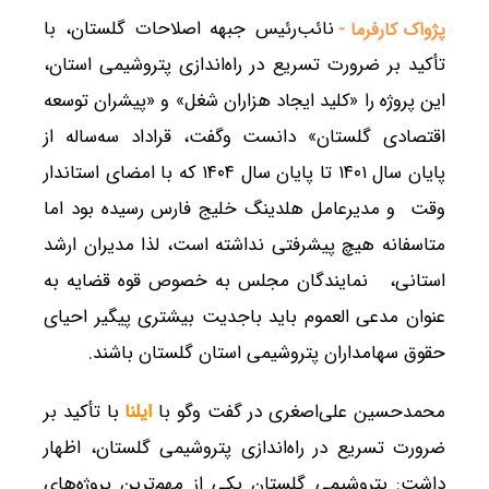
نائب‌رئیس جبهه اصلاحات گلستان، با
پژواک کارفرما -
تأکید بر ضرورت تسریع در راه‌اندازی پتروشیمی استان،
این پروژه را «کلید ایجاد هزاران شغل» و «پیشران توسعه
اقتصادی گلستان» دانست وگفت، قراداد سه‌ساله از
پایان سال ۱۴۰۱ تا پایان سال ۱۴۰۴ که با امضای استاندار
وقت و مدیرعامل هلدینگ خلیج فارس رسیده بود اما
متاسفانه هیچ پیشرفتی نداشته است، لذا مدیران ارشد
استانی، نمایندگان مجلس به خصوص قوه قضایه به
عنوان مدعی العموم باید باجدیت بیشتری پیگیر احیای
حقوق سهامداران پتروشیمی استان گلستان باشند.
محمدحسین علی‌اصغری در گفت وگو با
ایلنا
با تأکید بر
ضرورت تسریع در راه‌اندازی پتروشیمی گلستان، اظهار
داشت: پتروشیمی گلستان یکی از مهم‌ترین پروژه‌های