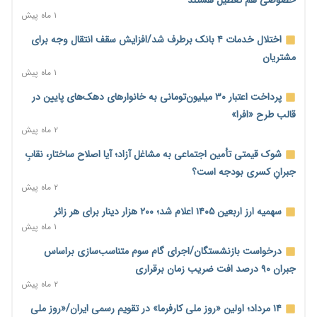
خصوصی هم تعطیل هستند
۱۹ ساعت پیش
۱ ماه پیش
محدودیت تازه برای شبکه بانکی؛ افزایش سپرده قانونی با هدف
اختلال خدمات ۴ بانک برطرف شد/افزایش سقف انتقال وجه برای
کنترل تورم
مشتریان
۱۹ ساعت پیش
۱ ماه پیش
ترمز تولید خودرو کشیده شد؛ افت ۲۵ درصدی تیراژ ایران‌خودرو،
پرداخت اعتبار ۳۰ میلیون‌تومانی به خانوارهای دهک‌های پایین در
سایپا و پارس‌خودرو
قالب طرح «افرا»
۱۹ ساعت پیش
۲ ماه پیش
بنگاه‌داری بانک‌ها؛ مانع بزرگ خانه‌دار شدن مستأجران
شوک قیمتی تأمین اجتماعی به مشاغل آزاد؛ آیا اصلاح ساختار، نقابِ
۱۹ ساعت پیش
جبرانِ کسری بودجه است؟
۲ ماه پیش
نماینده مجلس: توسعه مرزهای زمینی به راهبرد تأمین کالاهای
اساسی تبدیل شود
سهمیه ارز اربعین ۱۴۰۵ اعلام شد؛ ۲۰۰ هزار دینار برای هر زائر
۱۹ ساعت پیش
۱ ماه پیش
خانه کارگر قزوین: شکاف دستمزد و هزینه معیشت هر روز عمیق‌تر
درخواست بازنشستگان/اجرای گام سوم متناسب‌سازی براساس
می‌شود
جبران ۹۰ درصد افت ضریب زمان برقراری
۲۰ ساعت پیش
۲ ماه پیش
رئیس سازمان امور مالیاتی: بلاگرهای پردرآمد مشمول پرداخت
۱۴ مرداد؛ اولین «روز ملی کارفرما» در تقویم رسمی ایران/«روز ملی