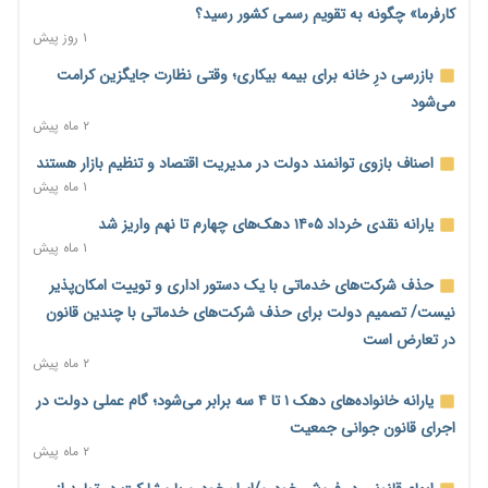
مالیات هستند
کارفرما» چگونه به تقویم رسمی کشور رسید؟
۲۰ ساعت پیش
۱ روز پیش
پیش‌بینی افزایش تولید برنج؛ نیاز وارداتی کشور به ۵۰۰ هزار تن
بازرسی درِ خانه برای بیمه بیکاری؛ وقتی نظارت جایگزین کرامت
کاهش می‌یابد
می‌شود
۲۱ ساعت پیش
۲ ماه پیش
امضای تفاهم‌نامه تجاری ایران و پاکستان؛ هدف‌گذاری تجارت ۱۰
اصناف بازوی توانمند دولت در مدیریت اقتصاد و تنظیم بازار هستند
میلیارد دلاری
۱ ماه پیش
۲۱ ساعت پیش
یارانه نقدی خرداد ۱۴۰۵ دهک‌های چهارم تا نهم واریز شد
اختیارات جدید گمرکات برای تمدید ورود موقت کالا و خودرو تا
۱ ماه پیش
پایان شهریور ابلاغ شد
حذف شرکت‌های خدماتی با یک دستور اداری و توییت امکان‌پذیر
۲۲ ساعت پیش
نیست/ تصمیم دولت برای حذف شرکت‌های خدماتی با چندین قانون
فهرست کالاهای فولادی و فلزات مشمول بازگشت ۱۰۰ درصد ارز
در تعارض است
صادراتی ابلاغ شد
۲ ماه پیش
۲۲ ساعت پیش
یارانه خانواده‌های دهک ۱ تا ۴ سه برابر می‌شود؛ گام عملی دولت در
مرحله سیزدهم کالابرگ در سایه تورم؛ قدرت خرید یارانه یک‌میلیونی
اجرای قانون جوانی جمعیت
بیش از پیش آب رفت
۲ ماه پیش
۲۲ ساعت پیش