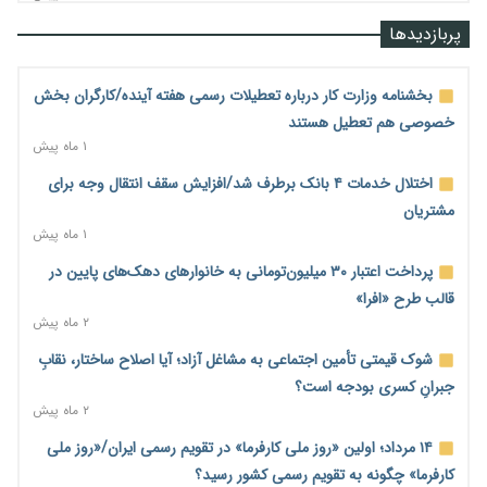
قیمت مسکن در دست سازنده‌های خرد؛ چگونه «عددسازی» بازار
پربازدیدها
ملک را ملتهب می‌کند؟
۲ ساعت پیش
بخشنامه وزارت کار درباره تعطیلات رسمی هفته آینده/کارگران بخش
مسیر تأمین مواد اولیه صنایع تسهیل شد؛ ۳۴۱۴ کد تعرفه مشمول
خصوصی هم تعطیل هستند
سهمیه جدید
۱ ماه پیش
۲ ساعت پیش
اختلال خدمات ۴ بانک برطرف شد/افزایش سقف انتقال وجه برای
منابع صندوق ملی مسکن به متقاضیان رسید؛ اولویت با پروژه‌های
مشتریان
بالای ۸۰ درصد پیشرفت
۱ ماه پیش
۳ ساعت پیش
پرداخت اعتبار ۳۰ میلیون‌تومانی به خانوارهای دهک‌های پایین در
هشدار درباره آینده صندوق‌های بازنشستگی؛ اعتماد بیمه‌پردازان را
قالب طرح «افرا»
قربانی نکنیم
۲ ماه پیش
۳ ساعت پیش
شوک قیمتی تأمین اجتماعی به مشاغل آزاد؛ آیا اصلاح ساختار، نقابِ
ترمیم مزد در راه است؟ تأکید بر افزایش مزد پایه و شفافیت سبد
جبرانِ کسری بودجه است؟
معیشت
۲ ماه پیش
۳ ساعت پیش
۱۴ مرداد؛ اولین «روز ملی کارفرما» در تقویم رسمی ایران/«روز ملی
وام بدون رتبه اعتباری؛ صندوق کارآفرینی امید از حمایت متفاوت
کارفرما» چگونه به تقویم رسمی کشور رسید؟