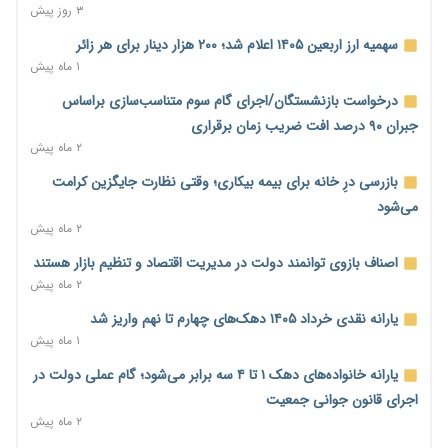
خود می‌گوید
۳ روز پیش
۴ ساعت پیش
سهمیه ارز اربعین ۱۴۰۵ اعلام شد؛ ۲۰۰ هزار دینار برای هر زائر
ناترازی برق ۳۰ درصد کاهش یافت؛ وعده وزارت نیرو برای رفع
۱ ماه پیش
محدودیت صنایع
درخواست بازنشستگان/اجرای گام سوم متناسب‌سازی براساس
۴ ساعت پیش
جبران ۹۰ درصد افت ضریب زمان برقراری
ورود بخش خصوصی به حکمرانی اشتغال؛ «یاوران پیشرفت»
۲ ماه پیش
امسال گسترده‌تر می‌شود
بازرسی درِ خانه برای بیمه بیکاری؛ وقتی نظارت جایگزین کرامت
۴ ساعت پیش
می‌شود
مطالبه کارگران جنوب برای پرداخت «حق جنگ»؛ از نفت و گاز تا
۲ ماه پیش
شبکه برق
اصناف بازوی توانمند دولت در مدیریت اقتصاد و تنظیم بازار هستند
۴ ساعت پیش
۲ ماه پیش
حساب‌های شرکت ملی نفت در بانک صنعت و معدن مسدود شد؛
یارانه نقدی خرداد ۱۴۰۵ دهک‌های چهارم تا نهم واریز شد
بدهی یک میلیارد دلاری
۱ ماه پیش
۴ ساعت پیش
یارانه خانواده‌های دهک ۱ تا ۴ سه برابر می‌شود؛ گام عملی دولت در
درآمد کارگزاری‌ها چقدر است؟ کانون کارگزاران اعداد منتشرشده در
اجرای قانون جوانی جمعیت
فضای مجازی را تکذیب کرد
۲ ماه پیش
۵ ساعت پیش