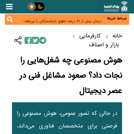
اختیار تمدید مهلت ثبت آماری به سازمان‌های مناطق
آزاد و ویژه اقتصادی واگذار شد
اقتصاد ایران با نسخه‌های کلاسیک به جایی نمی‌رسد/
ظرفیت تجارت ۳۰۰ میلیارد دلاری با همسایگان وجود دارد
سرخط خبرها
درمان بیش از ۳۰ درصد حقوق بازنشستگان را می‌بلعد؛
هزینه دارو و تجهیزات ۵ برابر شد،حقوق فقط ۱.۲ برابر
دام ارزان شد، گوشت نه/چرا کاهش قیمت به سفره مردم
افزایش یافت
نرسید؟
خانه
کارفرمایی
افزایش کالابرگ در دستور کار دولت/ تصمیم‌گیری درباره
قیمت و سهمیه بنزین همچنان در انتظار تأمین منابع و
بازار و اصناف
جمع‌بندی نهایی
هوش مصنوعی چه شغل‌هایی را
نجات داد؟ صعود مشاغل فنی در
عصر دیجیتال
در حالی که تصور عمومی، هوش مصنوعی را
فرصتی برای متخصصان فناوری می‌داند،