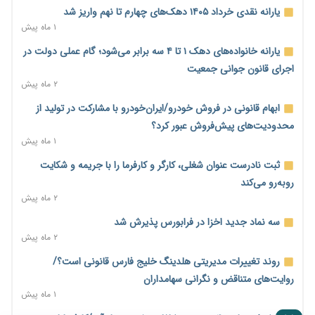
کنترل ترازنامه بانک‌ها؛ شمشیر دولبه مهار تورم و تأمین مالی تولید
یارانه نقدی خرداد ۱۴۰۵ دهک‌های چهارم تا نهم واریز شد
۲ ساعت پیش
۱ ماه پیش
جنگ با تورم از بانک‌ها و بودجه آغاز می‌شود؛ نسخه انضباط آهنین
یارانه خانواده‌های دهک ۱ تا ۴ سه برابر می‌شود؛ گام عملی دولت در
برای اقتصاد
اجرای قانون جوانی جمعیت
۲ ساعت پیش
۲ ماه پیش
عینک گران‌تر شد؛ ارز و عوارض گمرکی قدرت خرید مردم را نشانه
ابهام قانونی در فروش خودرو/ایران‌خودرو با مشارکت در تولید از
رفت
محدودیت‌های پیش‌فروش عبور کرد؟
۳ ساعت پیش
۱ ماه پیش
اطمینان وزیر جهاد از تأمین کالاهای اساسی؛ «نگران نباشید»
ثبت نادرست عنوان شغلی، کارگر و کارفرما را با جریمه و شکایت
۳ ساعت پیش
روبه‌رو می‌کند
۲ ماه پیش
پیام‌رسان‌های ایرانی در مسیر ورود به بورس؛ عرضه اولیه یک
شرکت هوش مصنوعی در راه است
سه نماد جدید اخزا در فرابورس پذیرش شد
۳ ساعت پیش
۲ ماه پیش
هشدار درباره کاهش عرضه مسکن اجاره‌ای؛ دولت واحدهای خود را
روند تغییرات مدیریتی هلدینگ خلیج فارس قانونی است؟/
وارد بازار کند
روایت‌های متناقض و نگرانی سهامداران
۲۳ ساعت پیش
۱ ماه پیش