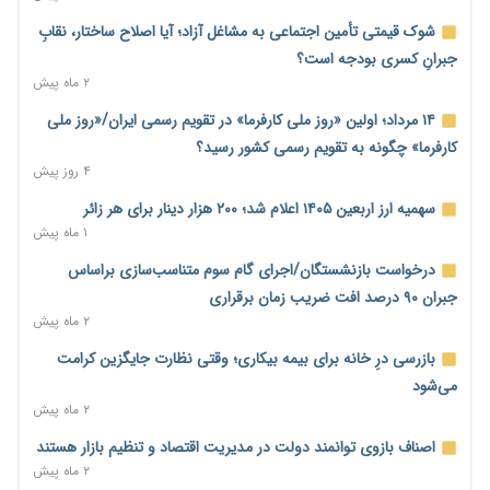
نسخه قطعه‌سازان برای سایپا؛ خروج دولت از مدیریت پیش از
شوک قیمتی تأمین اجتماعی به مشاغل آزاد؛ آیا اصلاح ساختار، نقابِ
واگذاری
جبرانِ کسری بودجه است؟
۱ ساعت پیش
۲ ماه پیش
تجارت خارجی ایران در مسیر تسویه فرامرزی با رمزارز
۱۴ مرداد؛ اولین «روز ملی کارفرما» در تقویم رسمی ایران/«روز ملی
۱ ساعت پیش
کارفرما» چگونه به تقویم رسمی کشور رسید؟
۴ روز پیش
یک سال پرچالش اینترنت/دولت چهاردهم از محدودیت به سمت
توسعه زیرساخت رفت
سهمیه ارز اربعین ۱۴۰۵ اعلام شد؛ ۲۰۰ هزار دینار برای هر زائر
۱ ساعت پیش
۱ ماه پیش
هشدار دیوان محاسبات درباره حساب‌های خارج از خزانه؛ ۱۲۴ حساب
درخواست بازنشستگان/اجرای گام سوم متناسب‌سازی براساس
ارزی در تیررس نظارت
جبران ۹۰ درصد افت ضریب زمان برقراری
۱ ساعت پیش
۲ ماه پیش
نه از جنگ می‌ترسیم، نه از مذاکره برای منافع ملی
بازرسی درِ خانه برای بیمه بیکاری؛ وقتی نظارت جایگزین کرامت
۱ ساعت پیش
می‌شود
۲ ماه پیش
فرمول تازه مستمری در راه است؛ کارگران بازنده اصلاحات تأمین
اجتماعی؟
اصناف بازوی توانمند دولت در مدیریت اقتصاد و تنظیم بازار هستند
۱ ساعت پیش
۲ ماه پیش