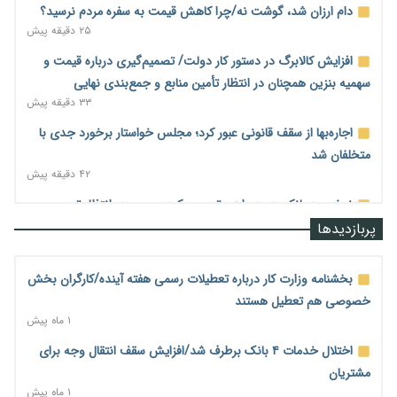
دام ارزان شد، گوشت نه/چرا کاهش قیمت به سفره مردم نرسید؟
۲۵ دقیقه پیش
افزایش کالابرگ در دستور کار دولت/ تصمیم‌گیری درباره قیمت و
سهمیه بنزین همچنان در انتظار تأمین منابع و جمع‌بندی نهایی
۳۳ دقیقه پیش
اجاره‌بها از سقف قانونی عبور کرد؛ مجلس خواستار برخورد جدی با
متخلفان شد
۴۲ دقیقه پیش
نرخ سود بانکی در دوراهی تورم و رکود؛ بورس در انتظار تصمیم
سیاست‌گذار
پربازدیدها
۴۹ دقیقه پیش
صادرات مرغ مازاد هنوز آغاز نشده است؛ چالش قیمت و
بخشنامه وزارت کار درباره تعطیلات رسمی هفته آینده/کارگران بخش
سیاست‌های ناپایدار در بازار جهانی
خصوصی هم تعطیل هستند
۵۷ دقیقه پیش
۱ ماه پیش
شیر صنعتی چگونه تولید می‌شود؟ پاسخ مدیر کل استاندارد به
اختلال خدمات ۴ بانک برطرف شد/افزایش سقف انتقال وجه برای
شایعات فضای مجازی
مشتریان
۱ ساعت پیش
۱ ماه پیش