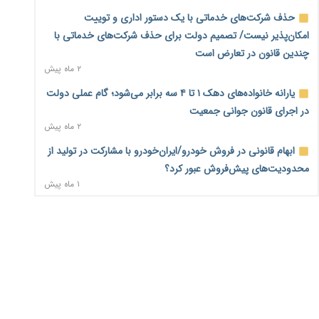
حذف شرکت‌های خدماتی با یک دستور اداری و توییت
اختیارات جدید گمرکات برای تمدید ورود موقت کالا و خودرو تا
امکان‌پذیر نیست/ تصمیم دولت برای حذف شرکت‌های خدماتی با
پایان شهریور ابلاغ شد
۲ روز پیش
چندین قانون در تعارض است
۲ ماه پیش
فهرست کالاهای فولادی و فلزات مشمول بازگشت ۱۰۰ درصد ارز
یارانه خانواده‌های دهک ۱ تا ۴ سه برابر می‌شود؛ گام عملی دولت
صادراتی ابلاغ شد
۲ روز پیش
در اجرای قانون جوانی جمعیت
۲ ماه پیش
مرحله سیزدهم کالابرگ در سایه تورم؛ قدرت خرید یارانه
ابهام قانونی در فروش خودرو/ایران‌خودرو با مشارکت در تولید از
یک‌میلیونی بیش از پیش آب رفت
۲ روز پیش
محدودیت‌های پیش‌فروش عبور کرد؟
۱ ماه پیش
۱۴ مرداد؛ اولین «روز ملی کارفرما» در تقویم رسمی ایران/«روز
ثبت نادرست عنوان شغلی، کارگر و کارفرما را با جریمه و شکایت
ملی کارفرما» چگونه به تقویم رسمی کشور رسید؟
۲ روز پیش
روبه‌رو می‌کند
۲ ماه پیش
سکه در یک قدمی ۱۸۵ میلیون تومان
۴ روز پیش
سه نماد جدید اخزا در فرابورس پذیرش شد
۲ ماه پیش
تشکل‌ها در مسیر ارتقای تاب‌آوری اعضا برنامه‌ریزی کنند
۴ روز پیش