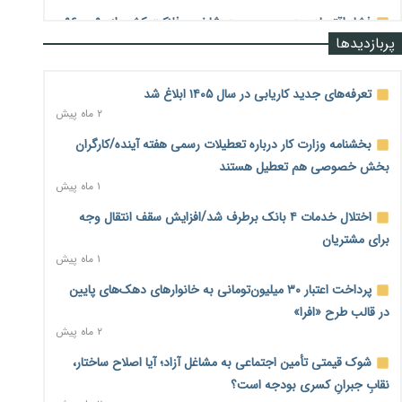
فشار اقتصادی در مسیر صعود؛ شاخص فلاکت کشور از ۹۰ به ۹۶
پربازدیدها
درصد رسید
۲ روز پیش
تعرفه‌های جدید کاریابی در سال ۱۴۰۵ ابلاغ شد
رشد ۷۵ هزار میلیاردی بازار خرید اعتباری؛ فین‌تک‌ها وارد میدان
۲ ماه پیش
شدند
۲ روز پیش
بخشنامه وزارت کار درباره تعطیلات رسمی هفته آینده/کارگران
بخش خصوصی هم تعطیل هستند
احتمال اختلال ۲۴ ساعته در سامانه‌های تأمین اجتماعی
۱ ماه پیش
۲ روز پیش
اختلال خدمات ۴ بانک برطرف شد/افزایش سقف انتقال وجه
آغاز اجرای پایلوت «ردا کارت» برای دانشجویان تحصیلات تکمیلی
۲ روز پیش
برای مشتریان
۱ ماه پیش
محدودیت تازه برای شبکه بانکی؛ افزایش سپرده قانونی با هدف
پرداخت اعتبار ۳۰ میلیون‌تومانی به خانوارهای دهک‌های پایین
کنترل تورم
۲ روز پیش
در قالب طرح «افرا»
۲ ماه پیش
ترمز تولید خودرو کشیده شد؛ افت ۲۵ درصدی تیراژ ایران‌خودرو،
شوک قیمتی تأمین اجتماعی به مشاغل آزاد؛ آیا اصلاح ساختار،
سایپا و پارس‌خودرو
۲ روز پیش
نقابِ جبرانِ کسری بودجه است؟