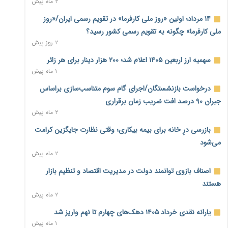
۲ ماه پیش
بنگاه‌داری بانک‌ها؛ مانع بزرگ خانه‌دار شدن مستأجران
۲ روز پیش
۱۴ مرداد؛ اولین «روز ملی کارفرما» در تقویم رسمی ایران/«روز
ملی کارفرما» چگونه به تقویم رسمی کشور رسید؟
نماینده مجلس: توسعه مرزهای زمینی به راهبرد تأمین کالاهای
۲ روز پیش
اساسی تبدیل شود
۲ روز پیش
سهمیه ارز اربعین ۱۴۰۵ اعلام شد؛ ۲۰۰ هزار دینار برای هر زائر
۱ ماه پیش
خانه کارگر قزوین: شکاف دستمزد و هزینه معیشت هر روز عمیق‌تر
درخواست بازنشستگان/اجرای گام سوم متناسب‌سازی براساس
می‌شود
۲ روز پیش
جبران ۹۰ درصد افت ضریب زمان برقراری
۲ ماه پیش
رئیس سازمان امور مالیاتی: بلاگرهای پردرآمد مشمول پرداخت
بازرسی درِ خانه برای بیمه بیکاری؛ وقتی نظارت جایگزین کرامت
مالیات هستند
۲ روز پیش
می‌شود
۲ ماه پیش
پیش‌بینی افزایش تولید برنج؛ نیاز وارداتی کشور به ۵۰۰ هزار تن
اصناف بازوی توانمند دولت در مدیریت اقتصاد و تنظیم بازار
کاهش می‌یابد
۲ روز پیش
هستند
۲ ماه پیش
امضای تفاهم‌نامه تجاری ایران و پاکستان؛ هدف‌گذاری تجارت ۱۰
یارانه نقدی خرداد ۱۴۰۵ دهک‌های چهارم تا نهم واریز شد
میلیارد دلاری
۱ ماه پیش
۲ روز پیش