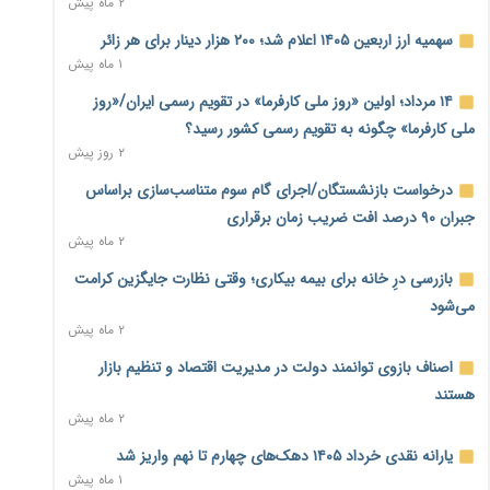
۲ ماه پیش
نماینده مجلس: توسعه مرزهای زمینی به راهبرد تأمین کالاهای
سهمیه ارز اربعین ۱۴۰۵ اعلام شد؛ ۲۰۰ هزار دینار برای هر زائر
اساسی تبدیل شود
۱ ماه پیش
۱ روز پیش
۱۴ مرداد؛ اولین «روز ملی کارفرما» در تقویم رسمی ایران/«روز
خانه کارگر قزوین: شکاف دستمزد و هزینه معیشت هر روز عمیق‌تر
ملی کارفرما» چگونه به تقویم رسمی کشور رسید؟
می‌شود
۲ روز پیش
۱ روز پیش
درخواست بازنشستگان/اجرای گام سوم متناسب‌سازی براساس
رئیس سازمان امور مالیاتی: بلاگرهای پردرآمد مشمول پرداخت
جبران ۹۰ درصد افت ضریب زمان برقراری
مالیات هستند
۲ ماه پیش
۱ روز پیش
بازرسی درِ خانه برای بیمه بیکاری؛ وقتی نظارت جایگزین کرامت
پیش‌بینی افزایش تولید برنج؛ نیاز وارداتی کشور به ۵۰۰ هزار تن
می‌شود
کاهش می‌یابد
۲ ماه پیش
۱ روز پیش
اصناف بازوی توانمند دولت در مدیریت اقتصاد و تنظیم بازار
امضای تفاهم‌نامه تجاری ایران و پاکستان؛ هدف‌گذاری تجارت ۱۰
هستند
میلیارد دلاری
۲ ماه پیش
۱ روز پیش
یارانه نقدی خرداد ۱۴۰۵ دهک‌های چهارم تا نهم واریز شد
اختیارات جدید گمرکات برای تمدید ورود موقت کالا و خودرو تا
۱ ماه پیش
پایان شهریور ابلاغ شد