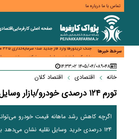
تماس با ما
درباره ما
صفحه اصلی
کارفرمایی
اقتصاد
زائران اربعین نگران ارز باقی‌مانده نباشند؛ خرید دینار د
جنگ کریدورها وارد فاز جدید شد؛ سرمایه‌گذاری ۳۴۵ میلیارد دلاری اوراسیا تا ۲۰۳۵
سرخط خبرها
پارادوکس اینترنت در ایران؛ مصرف‌کننده بیشتر می‌پرداز
تأمین سرمایه در گردش بدون خلق نقدینگی؛ نقش جدید
۱۴۰۵/۰۴/۰۸ ۱۴:۳۳:۰۲
۹۰۴۸
معمای تأمین ۸۰ همت معوقات بازنشستگان؛ بانک رفاه وارد میدان شد
خانه
اقتصادی
اقتصاد کلان
تورم ۱۲۴ درصدی خودرو/بازار وسایل نقلیه همچنان در صدر گرانی‌ها
اگرچه کاهش رشد ماهانه قیمت خودرو می‌تواند نش
۱۲۴ درصدی خرید وسایل نقلیه نشان می‌دهد با