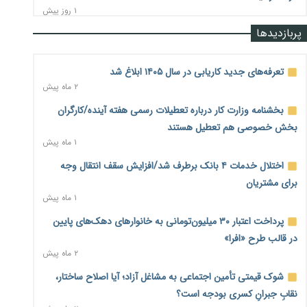
۱ روز پیش
پربازدیدها
رشد ۷۵ هزار میلیاردی بازار خرید اعتباری؛ فین‌تک‌ها وارد میدان
شدند
۱ روز پیش
تعرفه‌های جدید کاریابی در سال ۱۴۰۵ ابلاغ شد
۲ ماه پیش
احتمال اختلال ۲۴ ساعته در سامانه‌های تأمین اجتماعی
۱ روز پیش
بخشنامه وزارت کار درباره تعطیلات رسمی هفته آینده/کارگران
بخش خصوصی هم تعطیل هستند
آغاز اجرای پایلوت «ردا کارت» برای دانشجویان تحصیلات تکمیلی
۱ ماه پیش
۱ روز پیش
اختلال خدمات ۴ بانک برطرف شد/افزایش سقف انتقال وجه
محدودیت تازه برای شبکه بانکی؛ افزایش سپرده قانونی با هدف
برای مشتریان
کنترل تورم
۱ ماه پیش
۱ روز پیش
پرداخت اعتبار ۳۰ میلیون‌تومانی به خانوارهای دهک‌های پایین
ترمز تولید خودرو کشیده شد؛ افت ۲۵ درصدی تیراژ ایران‌خودرو،
در قالب طرح «افرا»
سایپا و پارس‌خودرو
۲ ماه پیش
۱ روز پیش
شوک قیمتی تأمین اجتماعی به مشاغل آزاد؛ آیا اصلاح ساختار،
بنگاه‌داری بانک‌ها؛ مانع بزرگ خانه‌دار شدن مستأجران
۱ روز پیش
نقابِ جبرانِ کسری بودجه است؟