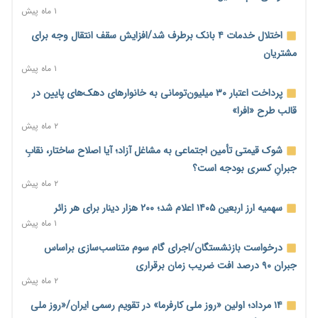
۱ روز پیش
۱ ماه پیش
محدودیت تازه برای شبکه بانکی؛ افزایش سپرده قانونی با هدف
اختلال خدمات ۴ بانک برطرف شد/افزایش سقف انتقال وجه برای
کنترل تورم
مشتریان
۱ روز پیش
۱ ماه پیش
ترمز تولید خودرو کشیده شد؛ افت ۲۵ درصدی تیراژ ایران‌خودرو،
پرداخت اعتبار ۳۰ میلیون‌تومانی به خانوارهای دهک‌های پایین در
سایپا و پارس‌خودرو
قالب طرح «افرا»
۱ روز پیش
۲ ماه پیش
بنگاه‌داری بانک‌ها؛ مانع بزرگ خانه‌دار شدن مستأجران
شوک قیمتی تأمین اجتماعی به مشاغل آزاد؛ آیا اصلاح ساختار، نقابِ
۱ روز پیش
جبرانِ کسری بودجه است؟
۲ ماه پیش
نماینده مجلس: توسعه مرزهای زمینی به راهبرد تأمین کالاهای
اساسی تبدیل شود
سهمیه ارز اربعین ۱۴۰۵ اعلام شد؛ ۲۰۰ هزار دینار برای هر زائر
۱ روز پیش
۱ ماه پیش
خانه کارگر قزوین: شکاف دستمزد و هزینه معیشت هر روز عمیق‌تر
درخواست بازنشستگان/اجرای گام سوم متناسب‌سازی براساس
می‌شود
جبران ۹۰ درصد افت ضریب زمان برقراری
۱ روز پیش
۲ ماه پیش
رئیس سازمان امور مالیاتی: بلاگرهای پردرآمد مشمول پرداخت
۱۴ مرداد؛ اولین «روز ملی کارفرما» در تقویم رسمی ایران/«روز ملی