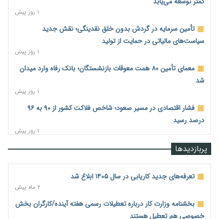
کمتر توسعه می‌یابد
۱ روز پیش
تأمین سرمایه در گردش بدون خلق نقدینگی؛ نقش جدید
سیاست‌های مالیاتی در حمایت از تولید
۱ روز پیش
معمای تأمین ۸۰ همت معوقات بازنشستگان؛ بانک رفاه وارد میدان
شد
۱ روز پیش
فشار اقتصادی در مسیر صعود؛ شاخص فلاکت کشور از ۹۰ به ۹۶
درصد رسید
۱ روز پیش
رشد ۷۵ هزار میلیاردی بازار خرید اعتباری؛ فین‌تک‌ها وارد میدان
پربازدیدها
شدند
۱ روز پیش
تعرفه‌های جدید کاریابی در سال ۱۴۰۵ ابلاغ شد
احتمال اختلال ۲۴ ساعته در سامانه‌های تأمین اجتماعی
۲ ماه پیش
۱ روز پیش
بخشنامه وزارت کار درباره تعطیلات رسمی هفته آینده/کارگران بخش
آغاز اجرای پایلوت «ردا کارت» برای دانشجویان تحصیلات تکمیلی
خصوصی هم تعطیل هستند