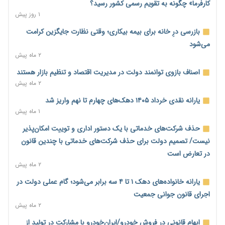
مالیات هستند
کارفرما» چگونه به تقویم رسمی کشور رسید؟
۱ روز پیش
۱ روز پیش
پیش‌بینی افزایش تولید برنج؛ نیاز وارداتی کشور به ۵۰۰ هزار تن
بازرسی درِ خانه برای بیمه بیکاری؛ وقتی نظارت جایگزین کرامت
کاهش می‌یابد
می‌شود
۱ روز پیش
۲ ماه پیش
امضای تفاهم‌نامه تجاری ایران و پاکستان؛ هدف‌گذاری تجارت ۱۰
اصناف بازوی توانمند دولت در مدیریت اقتصاد و تنظیم بازار هستند
میلیارد دلاری
۲ ماه پیش
۱ روز پیش
یارانه نقدی خرداد ۱۴۰۵ دهک‌های چهارم تا نهم واریز شد
اختیارات جدید گمرکات برای تمدید ورود موقت کالا و خودرو تا
۱ ماه پیش
پایان شهریور ابلاغ شد
حذف شرکت‌های خدماتی با یک دستور اداری و توییت امکان‌پذیر
۱ روز پیش
نیست/ تصمیم دولت برای حذف شرکت‌های خدماتی با چندین قانون
فهرست کالاهای فولادی و فلزات مشمول بازگشت ۱۰۰ درصد ارز
در تعارض است
صادراتی ابلاغ شد
۲ ماه پیش
۱ روز پیش
یارانه خانواده‌های دهک ۱ تا ۴ سه برابر می‌شود؛ گام عملی دولت در
مرحله سیزدهم کالابرگ در سایه تورم؛ قدرت خرید یارانه یک‌میلیونی
اجرای قانون جوانی جمعیت
بیش از پیش آب رفت
۲ ماه پیش
۱ روز پیش
ابهام قانونی در فروش خودرو/ایران‌خودرو با مشارکت در تولید از