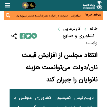
زائران اربعین نگران ارز باقی‌مانده نباشند؛ خرید دینار در
بانک‌ها و صرافی‌ها
جنگ کریدورها وارد فاز جدید شد؛ سرمایه‌گذاری ۳۴۵
میلیارد دلاری اوراسیا تا ۲۰۳۵
سرخط خبرها
پارادوکس اینترنت در ایران؛ مصرف‌کننده بیشتر می‌پردازد،
شبکه کمتر توسعه می‌یابد
تأمین سرمایه در گردش بدون خلق نقدینگی؛ نقش
جدید سیاست‌های مالیاتی در حمایت از تولید
خانه
کارفرمایی
معمای تأمین ۸۰ همت معوقات بازنشستگان؛ بانک رفاه
وارد میدان شد
کشاورزی و صنایع
وابسته
انتقاد مجلس از افزایش قیمت
نان/دولت می‌توانست هزینه
نانوایان را جبران کند
نایب‌رئیس کمیسیون کشاورزی مجلس با