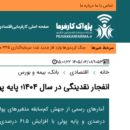
تماس با ما
درباره ما
صفحه اصلی
کارفرمایی
اقتصاد
زائران اربعین نگران ارز باقی‌مانده نباشند؛ خرید دینار د
جنگ کریدورها وارد فاز جدید شد؛ سرمایه‌گذاری ۳۴۵ میلیارد دلاری اوراسیا تا ۲۰۳۵
سرخط خبرها
پارادوکس اینترنت در ایران؛ مصرف‌کننده بیشتر می‌پرداز
تأمین سرمایه در گردش بدون خلق نقدینگی؛ نقش جدید
۱۴۰۵/۰۴/۰۸ ۱۵:۰۱:۲۲
۹۰۵۳
معمای تأمین ۸۰ همت معوقات بازنشستگان؛ بانک رفاه وارد میدان شد
خانه
اقتصادی
بانک، بیمه و بورس
انفجار نقدینگی در سال ۱۴۰۴؛ پایه پولی به مرز هشدار رسید
درصدی و پایه