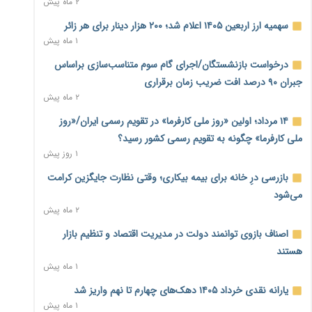
۲ ماه پیش
نماینده مجلس: توسعه مرزهای زمینی به راهبرد تأمین کالاهای
سهمیه ارز اربعین ۱۴۰۵ اعلام شد؛ ۲۰۰ هزار دینار برای هر زائر
اساسی تبدیل شود
۱ ماه پیش
۲۱ ساعت پیش
درخواست بازنشستگان/اجرای گام سوم متناسب‌سازی براساس
خانه کارگر قزوین: شکاف دستمزد و هزینه معیشت هر روز عمیق‌تر
جبران ۹۰ درصد افت ضریب زمان برقراری
می‌شود
۲ ماه پیش
۲۱ ساعت پیش
۱۴ مرداد؛ اولین «روز ملی کارفرما» در تقویم رسمی ایران/«روز
رئیس سازمان امور مالیاتی: بلاگرهای پردرآمد مشمول پرداخت
ملی کارفرما» چگونه به تقویم رسمی کشور رسید؟
مالیات هستند
۱ روز پیش
۲۲ ساعت پیش
بازرسی درِ خانه برای بیمه بیکاری؛ وقتی نظارت جایگزین کرامت
پیش‌بینی افزایش تولید برنج؛ نیاز وارداتی کشور به ۵۰۰ هزار تن
می‌شود
کاهش می‌یابد
۲ ماه پیش
۲۳ ساعت پیش
اصناف بازوی توانمند دولت در مدیریت اقتصاد و تنظیم بازار
امضای تفاهم‌نامه تجاری ایران و پاکستان؛ هدف‌گذاری تجارت ۱۰
هستند
میلیارد دلاری
۱ ماه پیش
۲۳ ساعت پیش
یارانه نقدی خرداد ۱۴۰۵ دهک‌های چهارم تا نهم واریز شد
اختیارات جدید گمرکات برای تمدید ورود موقت کالا و خودرو تا
۱ ماه پیش
پایان شهریور ابلاغ شد