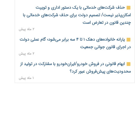
۲۳ ساعت پیش
حذف شرکت‌های خدماتی با یک دستور اداری و توییت
امکان‌پذیر نیست/ تصمیم دولت برای حذف شرکت‌های خدماتی با
فهرست کالاهای فولادی و فلزات مشمول بازگشت ۱۰۰ درصد ارز
چندین قانون در تعارض است
صادراتی ابلاغ شد
۲ ماه پیش
۲۳ ساعت پیش
یارانه خانواده‌های دهک ۱ تا ۴ سه برابر می‌شود؛ گام عملی دولت
مرحله سیزدهم کالابرگ در سایه تورم؛ قدرت خرید یارانه
در اجرای قانون جوانی جمعیت
یک‌میلیونی بیش از پیش آب رفت
۲ ماه پیش
۱ روز پیش
ابهام قانونی در فروش خودرو/ایران‌خودرو با مشارکت در تولید از
۱۴ مرداد؛ اولین «روز ملی کارفرما» در تقویم رسمی ایران/«روز
محدودیت‌های پیش‌فروش عبور کرد؟
ملی کارفرما» چگونه به تقویم رسمی کشور رسید؟
۱ ماه پیش
۱ روز پیش
سه نماد جدید اخزا در فرابورس پذیرش شد
سکه در یک قدمی ۱۸۵ میلیون تومان
۲ ماه پیش
۲ روز پیش
ثبت نادرست عنوان شغلی، کارگر و کارفرما را با جریمه و شکایت
تشکل‌ها در مسیر ارتقای تاب‌آوری اعضا برنامه‌ریزی کنند
۲ روز پیش
روبه‌رو می‌کند
۲ ماه پیش
ساماندهی نیروهای شرکتی نباید قربانی ملاحظات انتخاباتی
شود/برخی نمایندگان به دنبال حذف شرکت‌هایی که وجود ندارند!