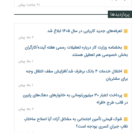
۲۰ ساعت پیش
پربازدیدها
رشد ۷۵ هزار میلیاردی بازار خرید اعتباری؛ فین‌تک‌ها وارد میدان
شدند
۲۰ ساعت پیش
تعرفه‌های جدید کاریابی در سال ۱۴۰۵ ابلاغ شد
۲ ماه پیش
احتمال اختلال ۲۴ ساعته در سامانه‌های تأمین اجتماعی
۲۰ ساعت پیش
بخشنامه وزارت کار درباره تعطیلات رسمی هفته آینده/کارگران
بخش خصوصی هم تعطیل هستند
آغاز اجرای پایلوت «ردا کارت» برای دانشجویان تحصیلات تکمیلی
۱ ماه پیش
۲۰ ساعت پیش
اختلال خدمات ۴ بانک برطرف شد/افزایش سقف انتقال وجه
محدودیت تازه برای شبکه بانکی؛ افزایش سپرده قانونی با هدف
برای مشتریان
کنترل تورم
۱ ماه پیش
۲۰ ساعت پیش
پرداخت اعتبار ۳۰ میلیون‌تومانی به خانوارهای دهک‌های پایین
ترمز تولید خودرو کشیده شد؛ افت ۲۵ درصدی تیراژ ایران‌خودرو،
در قالب طرح «افرا»
سایپا و پارس‌خودرو
۲ ماه پیش
۲۱ ساعت پیش
شوک قیمتی تأمین اجتماعی به مشاغل آزاد؛ آیا اصلاح ساختار،
بنگاه‌داری بانک‌ها؛ مانع بزرگ خانه‌دار شدن مستأجران
۲۱ ساعت پیش
نقابِ جبرانِ کسری بودجه است؟