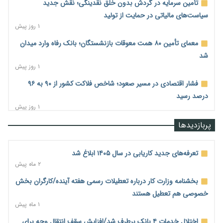
تأمین سرمایه در گردش بدون خلق نقدینگی؛ نقش جدید
سیاست‌های مالیاتی در حمایت از تولید
۱ روز پیش
معمای تأمین ۸۰ همت معوقات بازنشستگان؛ بانک رفاه وارد میدان
شد
۱ روز پیش
فشار اقتصادی در مسیر صعود؛ شاخص فلاکت کشور از ۹۰ به ۹۶
درصد رسید
۱ روز پیش
رشد ۷۵ هزار میلیاردی بازار خرید اعتباری؛ فین‌تک‌ها وارد میدان
پربازدیدها
شدند
۱ روز پیش
تعرفه‌های جدید کاریابی در سال ۱۴۰۵ ابلاغ شد
احتمال اختلال ۲۴ ساعته در سامانه‌های تأمین اجتماعی
۲ ماه پیش
۱ روز پیش
بخشنامه وزارت کار درباره تعطیلات رسمی هفته آینده/کارگران بخش
آغاز اجرای پایلوت «ردا کارت» برای دانشجویان تحصیلات تکمیلی
خصوصی هم تعطیل هستند
۱ روز پیش
۱ ماه پیش
محدودیت تازه برای شبکه بانکی؛ افزایش سپرده قانونی با هدف
اختلال خدمات ۴ بانک برطرف شد/افزایش سقف انتقال وجه برای