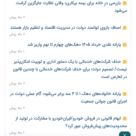
پیش‌بینی افزایش تولید برنج؛ نیاز وارداتی کشور به ۵۰۰ هزار تن
بازرسی درِ خانه برای بیمه بیکاری؛ وقتی نظارت جایگزین کرامت
کاهش می‌یابد
می‌شود
۱ روز پیش
۲ ماه پیش
امضای تفاهم‌نامه تجاری ایران و پاکستان؛ هدف‌گذاری تجارت ۱۰
اصناف بازوی توانمند دولت در مدیریت اقتصاد و تنظیم بازار هستند
میلیارد دلاری
۲ ماه پیش
۱ روز پیش
یارانه نقدی خرداد ۱۴۰۵ دهک‌های چهارم تا نهم واریز شد
اختیارات جدید گمرکات برای تمدید ورود موقت کالا و خودرو تا
۱ ماه پیش
پایان شهریور ابلاغ شد
حذف شرکت‌های خدماتی با یک دستور اداری و توییت امکان‌پذیر
۱ روز پیش
نیست/ تصمیم دولت برای حذف شرکت‌های خدماتی با چندین قانون
فهرست کالاهای فولادی و فلزات مشمول بازگشت ۱۰۰ درصد ارز
در تعارض است
صادراتی ابلاغ شد
۲ ماه پیش
۱ روز پیش
یارانه خانواده‌های دهک ۱ تا ۴ سه برابر می‌شود؛ گام عملی دولت در
مرحله سیزدهم کالابرگ در سایه تورم؛ قدرت خرید یارانه یک‌میلیونی
اجرای قانون جوانی جمعیت
بیش از پیش آب رفت
۲ ماه پیش
۱ روز پیش
ابهام قانونی در فروش خودرو/ایران‌خودرو با مشارکت در تولید از
۱۴ مرداد؛ اولین «روز ملی کارفرما» در تقویم رسمی ایران/«روز ملی
محدودیت‌های پیش‌فروش عبور کرد؟
کارفرما» چگونه به تقویم رسمی کشور رسید؟
۱ ماه پیش