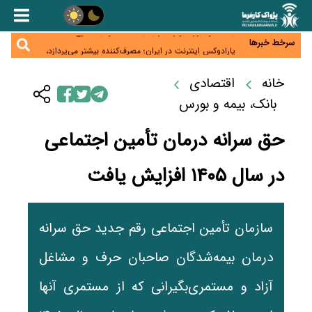
زائران اربعین نگران ارز باقی‌مانده نباشند؛ خرید دینار در
بانک‌ها و صرافی‌ها
جنگ کریدورها وارد فاز جدید شد؛ سرمایه‌گذاری ۳۴۵
میلیارد دلاری اوراسیا تا ۲۰۳۵
سرخط خبرها
پارادوکس اینترنت در ایران؛ مصرف‌کننده بیشتر می‌پردازد،
شبکه کمتر توسعه می‌یابد
تأمین سرمایه در گردش بدون خلق نقدینگی؛ نقش
جدید سیاست‌های مالیاتی در حمایت از تولید
خانه
اقتصادی
معمای تأمین ۸۰ همت معوقات بازنشستگان؛ بانک رفاه
وارد میدان شد
بانک، بیمه و بورس
حق سرانه درمان تأمین اجتماعی
در سال ۱۴۰۵ افزایش یافت
سازمان تأمین اجتماعی رقم جدید حق سرانه
درمان بیمه‌شدگان صاحبان حرف و مشاغل
آزاد و مستمری‌بگیرانی که از مستمری آنها