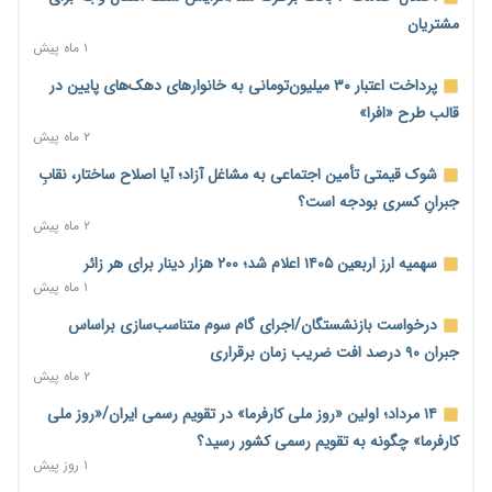
کنترل تورم
مشتریان
۱ روز پیش
۱ ماه پیش
ترمز تولید خودرو کشیده شد؛ افت ۲۵ درصدی تیراژ ایران‌خودرو،
پرداخت اعتبار ۳۰ میلیون‌تومانی به خانوارهای دهک‌های پایین در
سایپا و پارس‌خودرو
قالب طرح «افرا»
۱ روز پیش
۲ ماه پیش
بنگاه‌داری بانک‌ها؛ مانع بزرگ خانه‌دار شدن مستأجران
شوک قیمتی تأمین اجتماعی به مشاغل آزاد؛ آیا اصلاح ساختار، نقابِ
۱ روز پیش
جبرانِ کسری بودجه است؟
۲ ماه پیش
نماینده مجلس: توسعه مرزهای زمینی به راهبرد تأمین کالاهای
اساسی تبدیل شود
سهمیه ارز اربعین ۱۴۰۵ اعلام شد؛ ۲۰۰ هزار دینار برای هر زائر
۱ روز پیش
۱ ماه پیش
خانه کارگر قزوین: شکاف دستمزد و هزینه معیشت هر روز عمیق‌تر
درخواست بازنشستگان/اجرای گام سوم متناسب‌سازی براساس
می‌شود
جبران ۹۰ درصد افت ضریب زمان برقراری
۱ روز پیش
۲ ماه پیش
رئیس سازمان امور مالیاتی: بلاگرهای پردرآمد مشمول پرداخت
۱۴ مرداد؛ اولین «روز ملی کارفرما» در تقویم رسمی ایران/«روز ملی
مالیات هستند
کارفرما» چگونه به تقویم رسمی کشور رسید؟
۱ روز پیش
۱ روز پیش