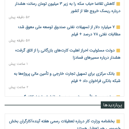
کاهش تقاضا حباب سکه را به زیر ۳ میلیون تومان رساند؛ هشدار
درباره ریسک خروج طلا از کشور
۵۲ دقیقه پیش
۷ میلیارد دلار از تسهیلات نفتی صندوق توسعه ملی معوق شد؛
مطالبات نفتی ۷۸ درصد + فیلم
۵۷ دقیقه پیش
دولت مسئولیت احراز اهلیت کارت‌های بازرگانی را از اتاق گرفت؛
هشدار درباره مسیرهای فسادزا
۱ ساعت پیش
بانک مرکزی برای تسهیل تجارت خارجی و تأمین مالی پروژه‌ها به
شبکه بانکی فراخوان داد + فیلم
۲ ساعت پیش
دولت در حال تأمین منابع جدید برای افزایش اعتبار کالابرگ؛
جزئیات به‌زودی اعلام می‌شود
پربازدیدها
۲ ساعت پیش
گسترش چتر بیمه‌ای برای مشاغل نوپدید؛ بیش از ۲۸۰ هزار فرهنگی
بخشنامه وزارت کار درباره تعطیلات رسمی هفته آینده/کارگران بخش
مدارس غیردولتی بیمه شدند
خصوصی هم تعطیل هستند