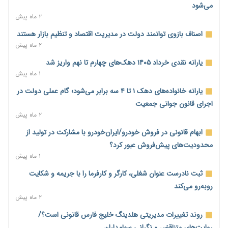
تجارت ۳۰۰ میلیارد دلاری با همسایگان وجود دارد
می‌شود
۱ روز پیش
۲ ماه پیش
درمان بیش از ۳۰ درصد حقوق بازنشستگان را می‌بلعد؛ هزینه دارو
اصناف بازوی توانمند دولت در مدیریت اقتصاد و تنظیم بازار هستند
و تجهیزات ۵ برابر شد،حقوق فقط ۱.۲ برابر افزایش یافت
۲ ماه پیش
۱ روز پیش
یارانه نقدی خرداد ۱۴۰۵ دهک‌های چهارم تا نهم واریز شد
دام ارزان شد، گوشت نه/چرا کاهش قیمت به سفره مردم نرسید؟
۱ ماه پیش
۱ روز پیش
یارانه خانواده‌های دهک ۱ تا ۴ سه برابر می‌شود؛ گام عملی دولت در
افزایش کالابرگ در دستور کار دولت/ تصمیم‌گیری درباره قیمت و
اجرای قانون جوانی جمعیت
سهمیه بنزین همچنان در انتظار تأمین منابع و جمع‌بندی نهایی
۲ ماه پیش
۱ روز پیش
ابهام قانونی در فروش خودرو/ایران‌خودرو با مشارکت در تولید از
اجاره‌بها از سقف قانونی عبور کرد؛ مجلس خواستار برخورد جدی با
محدودیت‌های پیش‌فروش عبور کرد؟
متخلفان شد
۱ ماه پیش
۱ روز پیش
ثبت نادرست عنوان شغلی، کارگر و کارفرما را با جریمه و شکایت
نرخ سود بانکی در دوراهی تورم و رکود؛ بورس در انتظار تصمیم
روبه‌رو می‌کند
سیاست‌گذار
۲ ماه پیش
۱ روز پیش
روند تغییرات مدیریتی هلدینگ خلیج فارس قانونی است؟/
صادرات مرغ مازاد هنوز آغاز نشده است؛ چالش قیمت و
روایت‌های متناقض و نگرانی سهامداران