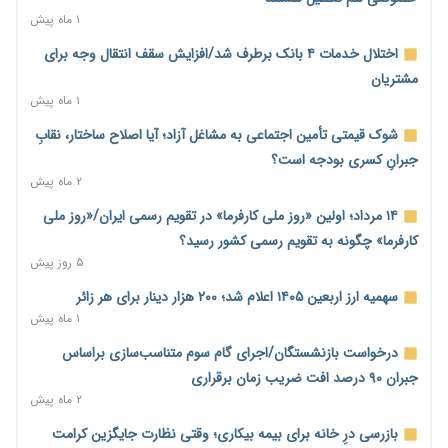
۲ ساعت پیش
۱ ماه پیش
انتقال ریلی نفت ایران از مسیر افغانستان به چین توجیه اقتصادی
اختلال خدمات ۴ بانک برطرف شد/افزایش سقف انتقال وجه برای
ندارد
مشتریان
۲ ساعت پیش
۱ ماه پیش
رصد زنجیره معاملات برای شناسایی تخلفات مالی و جریان‌های
شوک قیمتی تأمین اجتماعی به مشاغل آزاد؛ آیا اصلاح ساختار، نقابِ
مشکوک
جبرانِ کسری بودجه است؟
۳ ساعت پیش
۲ ماه پیش
بیش از ۶۰ درصد ناوگان حمل‌ونقل جنوب زیر ضرب جنگ رفت/
۱۴ مرداد؛ اولین «روز ملی کارفرما» در تقویم رسمی ایران/«روز ملی
بازسازی خسارت‌های تعاونی‌ها ۲ تا ۳ سال زمان می‌برد
کارفرما» چگونه به تقویم رسمی کشور رسید؟
۱۸ ساعت پیش
۵ روز پیش
بخش خصوصی، پشتوانه ماندگاری توافق‌های احتمالی
سهمیه ارز اربعین ۱۴۰۵ اعلام شد؛ ۲۰۰ هزار دینار برای هر زائر
۱۹ ساعت پیش
۱ ماه پیش
اختیار تمدید مهلت ثبت آماری به سازمان‌های مناطق آزاد و ویژه
درخواست بازنشستگان/اجرای گام سوم متناسب‌سازی براساس
اقتصادی واگذار شد
جبران ۹۰ درصد افت ضریب زمان برقراری
۱ روز پیش
۲ ماه پیش
اقتصاد ایران با نسخه‌های کلاسیک به جایی نمی‌رسد/ ظرفیت
بازرسی درِ خانه برای بیمه بیکاری؛ وقتی نظارت جایگزین کرامت