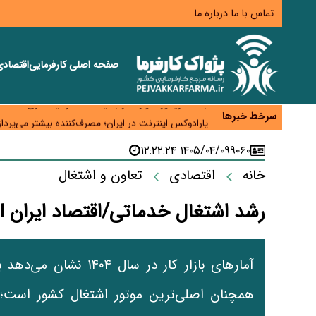
تماس با ما
درباره ما
صفحه اصلی
کارفرمایی
اقتصاد
زائران اربعین نگران ارز باقی‌مانده نباشند؛ خرید دینار د
جنگ کریدورها وارد فاز جدید شد؛ سرمایه‌گذاری ۳۴۵ میلیارد دلاری اوراسیا تا ۲۰۳۵
سرخط خبرها
پارادوکس اینترنت در ایران؛ مصرف‌کننده بیشتر می‌پرداز
تأمین سرمایه در گردش بدون خلق نقدینگی؛ نقش جدید
۱۴۰۵/۰۴/۰۹ ۱۲:۲۲:۲۴
۹۰۶۰
معمای تأمین ۸۰ همت معوقات بازنشستگان؛ بانک رفاه وارد میدان شد
خانه
اقتصادی
تعاون و اشتغال
رشد اشتغال خدماتی/اقتصاد ایران از
همچنان اصلی‌ترین موتور اشتغال کشور است؛ 