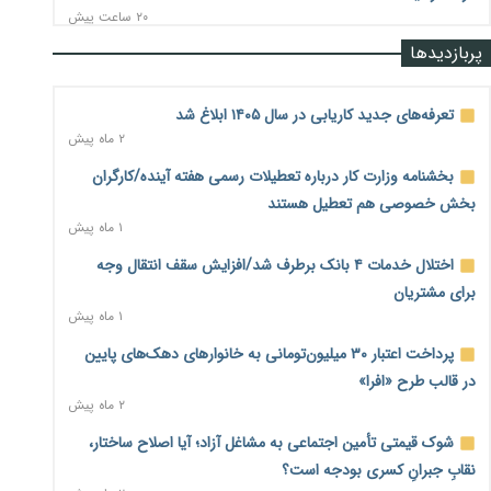
۲۰ ساعت پیش
پربازدیدها
رشد ۷۵ هزار میلیاردی بازار خرید اعتباری؛ فین‌تک‌ها وارد میدان
شدند
۲۰ ساعت پیش
تعرفه‌های جدید کاریابی در سال ۱۴۰۵ ابلاغ شد
۲ ماه پیش
احتمال اختلال ۲۴ ساعته در سامانه‌های تأمین اجتماعی
۲۰ ساعت پیش
بخشنامه وزارت کار درباره تعطیلات رسمی هفته آینده/کارگران
بخش خصوصی هم تعطیل هستند
آغاز اجرای پایلوت «ردا کارت» برای دانشجویان تحصیلات تکمیلی
۱ ماه پیش
۲۰ ساعت پیش
اختلال خدمات ۴ بانک برطرف شد/افزایش سقف انتقال وجه
محدودیت تازه برای شبکه بانکی؛ افزایش سپرده قانونی با هدف
برای مشتریان
کنترل تورم
۱ ماه پیش
۲۱ ساعت پیش
پرداخت اعتبار ۳۰ میلیون‌تومانی به خانوارهای دهک‌های پایین
ترمز تولید خودرو کشیده شد؛ افت ۲۵ درصدی تیراژ ایران‌خودرو،
در قالب طرح «افرا»
سایپا و پارس‌خودرو
۲ ماه پیش
۲۱ ساعت پیش
شوک قیمتی تأمین اجتماعی به مشاغل آزاد؛ آیا اصلاح ساختار،
بنگاه‌داری بانک‌ها؛ مانع بزرگ خانه‌دار شدن مستأجران
۲۱ ساعت پیش
نقابِ جبرانِ کسری بودجه است؟