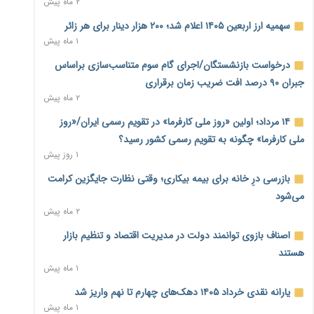
۲ ماه پیش
نماینده مجلس: توسعه مرزهای زمینی به راهبرد تأمین کالاهای
سهمیه ارز اربعین ۱۴۰۵ اعلام شد؛ ۲۰۰ هزار دینار برای هر زائر
اساسی تبدیل شود
۱ ماه پیش
۲۱ ساعت پیش
درخواست بازنشستگان/اجرای گام سوم متناسب‌سازی براساس
خانه کارگر قزوین: شکاف دستمزد و هزینه معیشت هر روز عمیق‌تر
جبران ۹۰ درصد افت ضریب زمان برقراری
می‌شود
۲ ماه پیش
۲۱ ساعت پیش
۱۴ مرداد؛ اولین «روز ملی کارفرما» در تقویم رسمی ایران/«روز
رئیس سازمان امور مالیاتی: بلاگرهای پردرآمد مشمول پرداخت
ملی کارفرما» چگونه به تقویم رسمی کشور رسید؟
مالیات هستند
۱ روز پیش
۲۲ ساعت پیش
بازرسی درِ خانه برای بیمه بیکاری؛ وقتی نظارت جایگزین کرامت
پیش‌بینی افزایش تولید برنج؛ نیاز وارداتی کشور به ۵۰۰ هزار تن
می‌شود
کاهش می‌یابد
۲ ماه پیش
۲۳ ساعت پیش
اصناف بازوی توانمند دولت در مدیریت اقتصاد و تنظیم بازار
امضای تفاهم‌نامه تجاری ایران و پاکستان؛ هدف‌گذاری تجارت ۱۰
هستند
میلیارد دلاری
۱ ماه پیش
۲۳ ساعت پیش
یارانه نقدی خرداد ۱۴۰۵ دهک‌های چهارم تا نهم واریز شد
اختیارات جدید گمرکات برای تمدید ورود موقت کالا و خودرو تا
۱ ماه پیش
پایان شهریور ابلاغ شد