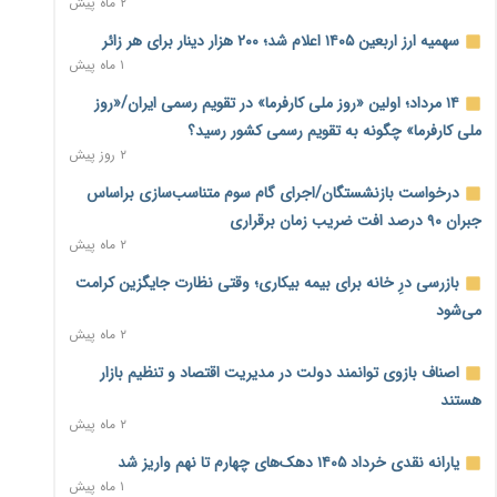
۲ ماه پیش
نماینده مجلس: توسعه مرزهای زمینی به راهبرد تأمین کالاهای
سهمیه ارز اربعین ۱۴۰۵ اعلام شد؛ ۲۰۰ هزار دینار برای هر زائر
اساسی تبدیل شود
۱ ماه پیش
۱ روز پیش
۱۴ مرداد؛ اولین «روز ملی کارفرما» در تقویم رسمی ایران/«روز
خانه کارگر قزوین: شکاف دستمزد و هزینه معیشت هر روز عمیق‌تر
ملی کارفرما» چگونه به تقویم رسمی کشور رسید؟
می‌شود
۲ روز پیش
۱ روز پیش
درخواست بازنشستگان/اجرای گام سوم متناسب‌سازی براساس
رئیس سازمان امور مالیاتی: بلاگرهای پردرآمد مشمول پرداخت
جبران ۹۰ درصد افت ضریب زمان برقراری
مالیات هستند
۲ ماه پیش
۱ روز پیش
بازرسی درِ خانه برای بیمه بیکاری؛ وقتی نظارت جایگزین کرامت
پیش‌بینی افزایش تولید برنج؛ نیاز وارداتی کشور به ۵۰۰ هزار تن
می‌شود
کاهش می‌یابد
۲ ماه پیش
۱ روز پیش
اصناف بازوی توانمند دولت در مدیریت اقتصاد و تنظیم بازار
امضای تفاهم‌نامه تجاری ایران و پاکستان؛ هدف‌گذاری تجارت ۱۰
هستند
میلیارد دلاری
۲ ماه پیش
۱ روز پیش
یارانه نقدی خرداد ۱۴۰۵ دهک‌های چهارم تا نهم واریز شد
اختیارات جدید گمرکات برای تمدید ورود موقت کالا و خودرو تا
۱ ماه پیش
پایان شهریور ابلاغ شد