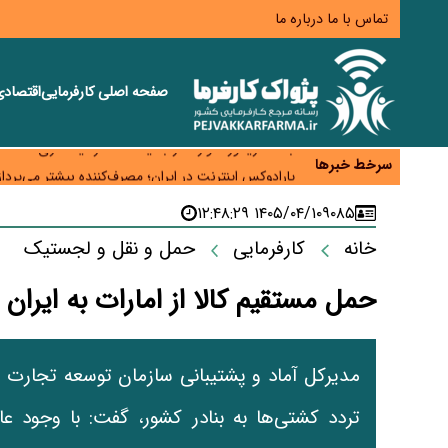
تماس با ما
درباره ما
صفحه اصلی
کارفرمایی
اقتصاد
زائران اربعین نگران ارز باقی‌مانده نباشند؛ خرید دینار د
جنگ کریدورها وارد فاز جدید شد؛ سرمایه‌گذاری ۳۴۵ میلیارد دلاری اوراسیا تا ۲۰۳۵
سرخط خبرها
پارادوکس اینترنت در ایران؛ مصرف‌کننده بیشتر می‌پرداز
تأمین سرمایه در گردش بدون خلق نقدینگی؛ نقش جدید
۱۴۰۵/۰۴/۱۰ ۱۲:۴۸:۲۹
۹۰۸۵
معمای تأمین ۸۰ همت معوقات بازنشستگان؛ بانک رفاه وارد میدان شد
خانه
کارفرمایی
حمل و نقل و لجستیک
حمل مستقیم کالا از امارات به ایران 
مدیرکل آماد و پشتیبانی سازمان توسعه تجارت ا
تردد کشتی‌ها به بنادر کشور، گفت: با وجود 