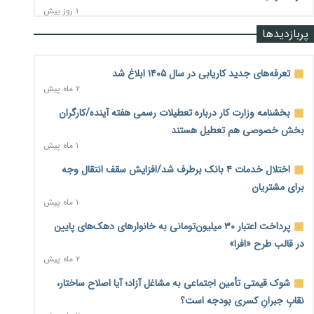
۱ روز پیش
پربازدیدها
رشد ۷۵ هزار میلیاردی بازار خرید اعتباری؛ فین‌تک‌ها وارد میدان
شدند
۱ روز پیش
تعرفه‌های جدید کاریابی در سال ۱۴۰۵ ابلاغ شد
۲ ماه پیش
احتمال اختلال ۲۴ ساعته در سامانه‌های تأمین اجتماعی
۱ روز پیش
بخشنامه وزارت کار درباره تعطیلات رسمی هفته آینده/کارگران
بخش خصوصی هم تعطیل هستند
آغاز اجرای پایلوت «ردا کارت» برای دانشجویان تحصیلات تکمیلی
۱ ماه پیش
۱ روز پیش
اختلال خدمات ۴ بانک برطرف شد/افزایش سقف انتقال وجه
محدودیت تازه برای شبکه بانکی؛ افزایش سپرده قانونی با هدف
برای مشتریان
کنترل تورم
۱ ماه پیش
۱ روز پیش
پرداخت اعتبار ۳۰ میلیون‌تومانی به خانوارهای دهک‌های پایین
ترمز تولید خودرو کشیده شد؛ افت ۲۵ درصدی تیراژ ایران‌خودرو،
در قالب طرح «افرا»
سایپا و پارس‌خودرو
۲ ماه پیش
۱ روز پیش
شوک قیمتی تأمین اجتماعی به مشاغل آزاد؛ آیا اصلاح ساختار،
بنگاه‌داری بانک‌ها؛ مانع بزرگ خانه‌دار شدن مستأجران
۱ روز پیش
نقابِ جبرانِ کسری بودجه است؟